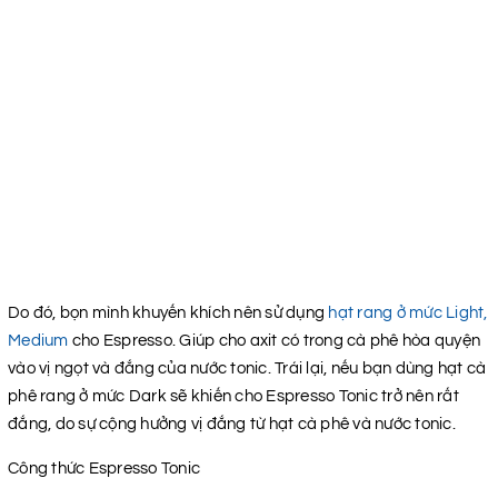
Do đó, bọn mình khuyến khích nên sử dụng
hạt rang ở mức Light,
Medium
cho Espresso. Giúp cho axit có trong cà phê hòa quyện
vào vị ngọt và đắng của nước tonic. Trái lại, nếu bạn dùng hạt cà
phê rang ở mức Dark sẽ khiến cho Espresso Tonic trở nên rất
đắng, do sự cộng hưởng vị đắng từ hạt cà phê và nước tonic.
Công thức Espresso Tonic