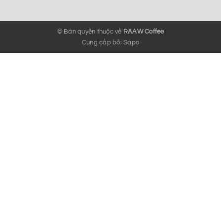
© Bản quyền thuộc về
RAAW Coffee
Cung cấp bởi
Sapo