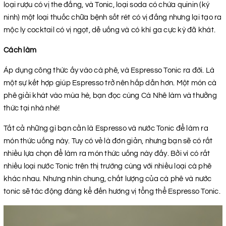
loại rượu có vị the đắng, và Tonic, loại soda có chứa quinin (ký
ninh) một loại thuốc chữa bệnh sốt rét có vị đắng nhưng lại tạo ra
mộc ly cocktail có vị ngọt, dễ uống và có khí ga cực kỳ đã khát.
Cách làm
Áp dụng công thức ấy vào cà phê, và Espresso Tonic ra đời. Là
một sự kết hợp giúp Espresso trở nên hấp dẫn hơn. Một món cà
phê giải khát vào mùa hè, bạn đọc cùng Cà Nhê làm và thưởng
thức tại nhà nhé!
Tất cả những gì bạn cần là Espresso và nước Tonic để làm ra
món thức uống này. Tuy có vẻ là đơn giản, nhưng bạn sẽ có rất
nhiều lựa chọn để làm ra món thức uống này đấy. Bởi vì có rất
nhiều loại nước Tonic trên thị trường cùng với nhiều loại cà phê
khác nhau. Nhưng nhìn chung, chất lượng của cà phê và nước
tonic sẽ tác động đáng kể đến hương vị tổng thể Espresso Tonic.