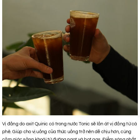
Vị đắng do axit Quinic có trong nước Tonic sẽ lấn át vị đắng từ cà
phê. Giúp cho vị uống của thức uống trở nên dễ chịu hơn, cùng
cảm giác sảng khoái từ đường ngọt và bọt gas. Điểm sáng nhất