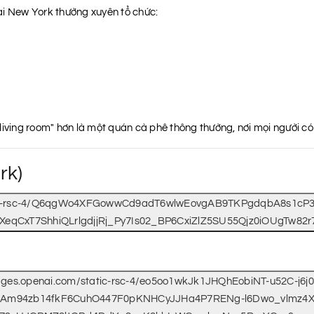
ại New York thường xuyên tổ chức:
living room" hơn là một quán cà phê thông thường, nơi mọi người c
rk)