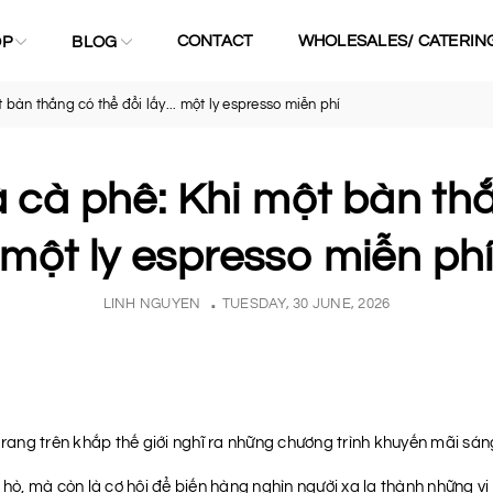
CONTACT
WHOLESALES/ CATERIN
OP
BLOG
bàn thắng có thể đổi lấy... một ly espresso miễn phí
cà phê: Khi một bàn thắn
một ly espresso miễn ph
LINH NGUYEN
TUESDAY, 30 JUNE, 2026
ang trên khắp thế giới nghĩ ra những chương trình khuyến mãi sán
o hò, mà còn là cơ hội để biến hàng nghìn người xa lạ thành những