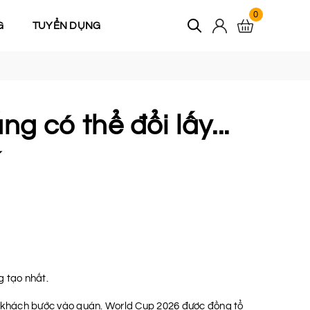
0
G
TUYỂN DỤNG
g có thể đổi lấy...
í
g tạo nhất.
 vị khách bước vào quán. World Cup 2026 được đồng tổ