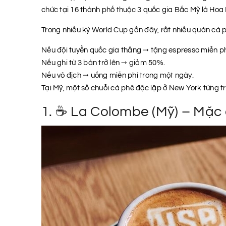
chức tại 16 thành phố thuộc 3 quốc gia Bắc Mỹ là Hoa K
Trong nhiều kỳ World Cup gần đây, rất nhiều quán cà ph
Nếu đội tuyển quốc gia thắng → tặng espresso miễn ph
Nếu ghi từ 3 bàn trở lên → giảm 50%.
Nếu vô địch → uống miễn phí trong một ngày.
Tại Mỹ, một số chuỗi cà phê độc lập ở New York từng t
1. ☕ La Colombe (Mỹ) – Mặc 