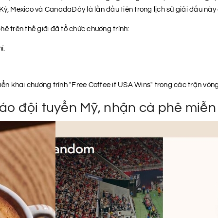
ỳ, Mexico và CanadaĐây là lần đầu tiên trong lịch sử giải đấu này 
ê trên thế giới đã tổ chức chương trình:
í.
riển khai chương trình "Free Coffee if USA Wins" trong các trận v
áo đội tuyển Mỹ, nhận cà phê miễn