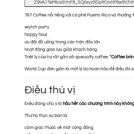
787 Coffee nổi tiếng với cà phê Puerto Rico và thường 
watch party
happy hour
ưu đãi đồ uống trong các trận đấu lớn
hoạt động giao lưu giữa khách hàng.
Triết lý của họ rất gần với specialty coffee:
"Coffee brin
World Cup đơn giản là một lý do hoàn hảo để điều đó x
Điều thú vị
Điều đáng chú ý là
hầu hết các chương trình này khôn
Thứ họ thực sự bán là:
cảm giác thuộc về một cộng đồng