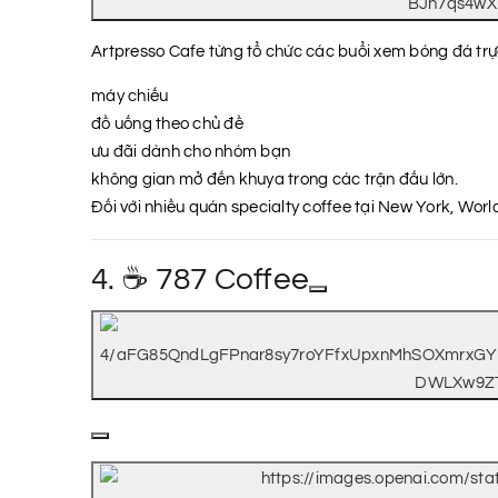
Artpresso Cafe từng tổ chức các buổi xem bóng đá trực
máy chiếu
đồ uống theo chủ đề
ưu đãi dành cho nhóm bạn
không gian mở đến khuya trong các trận đấu lớn.
Đối với nhiều quán specialty coffee tại New York, Wor
4. ☕ 787 Coffee