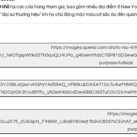
ỡ nhỏ
tại các cửa hàng tham gia, bao gồm nhiều địa điểm ở New York,
h "đại sứ thương hiệu" khi họ chủ động mặc màu cờ sắc áo đến quán