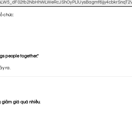
tổ chức:
gs people together."
ảy ra.
g giảm giá quá nhiều
.