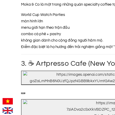
Moka & Co là một trong những quán specialty coffee t
World Cup Watch Parties
màn hình lớn
menu giới hạn theo trận đấu
combo cà phê + pastry
không gian dành cho cộng đồng người hâm mộ.
Điểm đặc biệt là họ hướng đến trải nghiệm giống một "
3. ☕ Artpresso Cafe (New Yo