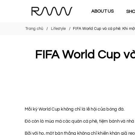
ABOUT US
SH
Trang chủ
Lifestyle
FIFA World Cup và cà phê: Khi một 
FIFA World Cup và 
Mỗi kỳ World Cup không chỉ là lễ hội của bóng đá.
Đó còn là mùa mà các quán cà phê, tiệm bánh và nhà r
Bởi với họ, một bàn thắng không chỉ khiến khán giả re