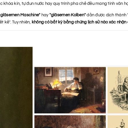
c khóa kín, tự đun nước hay quy trình pha chế đều mang tính văn họ
"gläsernen Maschine"
hay
"gläsernen Kolben"
dần được dịch thành "g
t kế". Tuy nhiên,
không có bất kỳ bằng chứng lịch sử nào xác nhận 