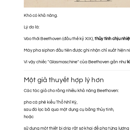
Khó có khả năng.
Lý do là:
Vào thời Beethoven (đầu thế kỷ XIX),
thủy tinh chịu nhi
Máy pha siphon đầu tiên được ghi nhận chỉ xuất hiện
Vì vậy chiếc "Glasmaschine" của Beethoven gần như
k
Một giả thuyết hợp lý hơn
Các tác giả cho rằng nhiều khả năng Beethoven:
pha cà phê kiểu Thổ Nhĩ Kỳ,
sau đó lọc bã qua một dụng cụ bằng thủy tinh,
hoặc
sử dụng một thiết bị drip rất sơ khai để pha từng lượng