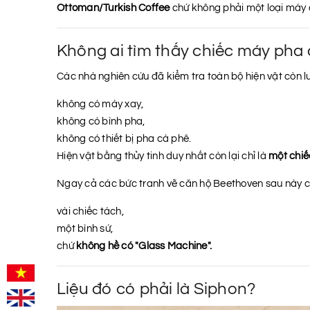
Ottoman/Turkish Coffee
chứ không phải một loại máy 
Không ai tìm thấy chiếc máy pha 
Các nhà nghiên cứu đã kiểm tra toàn bộ hiện vật còn l
không có máy xay,
không có bình pha,
không có thiết bị pha cà phê.
Hiện vật bằng thủy tinh duy nhất còn lại chỉ là
một chiế
Ngay cả các bức tranh vẽ căn hộ Beethoven sau này cũ
vài chiếc tách,
một bình sứ,
chứ
không hề có "Glass Machine".
Liệu đó có phải là Siphon?