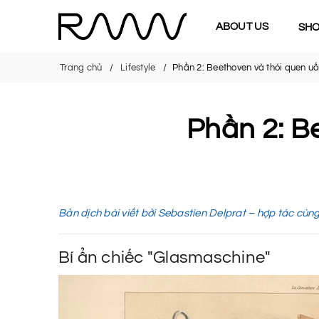
ABOUT US
SH
Trang chủ
Lifestyle
Phần 2: Beethoven và thói quen u
Phần 2: B
Bản dịch bài viết bởi Sebastien Delprat – hợp tác cùng
Bí ẩn chiếc "Glasmaschine"