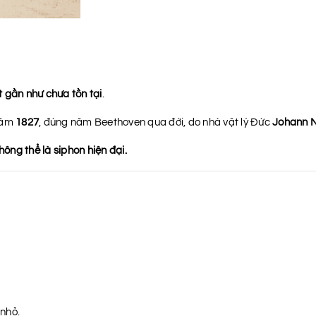
ệt gần như chưa tồn tại
.
 năm
1827
, đúng năm Beethoven qua đời, do nhà vật lý Đức
Johann 
hông thể là siphon hiện đại.
 nhỏ.