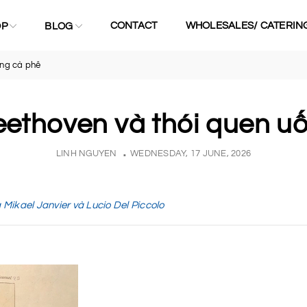
CONTACT
WHOLESALES/ CATERIN
OP
BLOG
ống cà phê
eethoven và thói quen u
LINH NGUYEN
WEDNESDAY, 17 JUNE, 2026
 Mikael Janvier và Lucio Del Piccolo