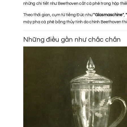
những chi tiết như Beethoven cất cà phê trong hộp thiế
Theo thời gian, cụm từ tiếng Đức như
"Glasmaschine"
,
máy pha cà phê bằng thủy tinh do chính Beethoven thiế
Những điều gần như chắc chắn