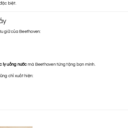
đặc biệt.
ấy
ưu giữ của Beethoven:
c ly uống nước
mà Beethoven từng tặng bạn mình.
ng chỉ xuất hiện: