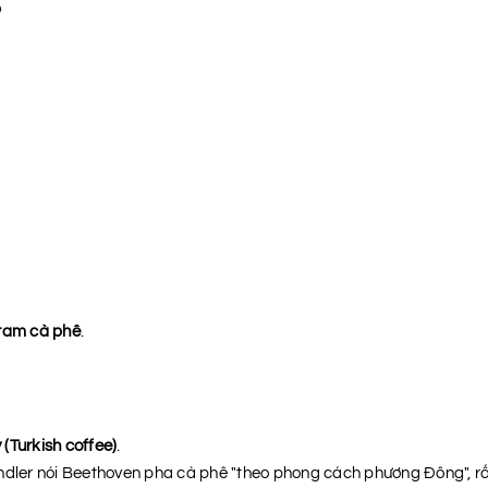
?
ram cà phê
.
 (Turkish coffee)
.
indler nói Beethoven pha cà phê "theo phong cách phương Đông", 