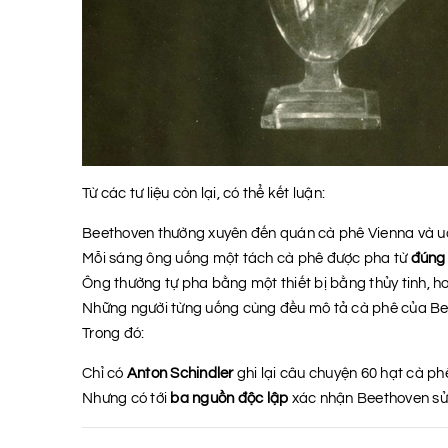
Từ các tư liệu còn lại, có thể kết luận:
Beethoven thường xuyên đến quán cà phê Vienna và uố
Mỗi sáng ông uống một tách cà phê được pha từ
đúng 
Ông thường tự pha bằng một thiết bị bằng thủy tinh, hoặ
Những người từng uống cùng đều mô tả cà phê của B
Trong đó:
Chỉ có
Anton Schindler
ghi lại câu chuyện 60 hạt cà ph
Nhưng có tới
ba nguồn độc lập
xác nhận Beethoven s