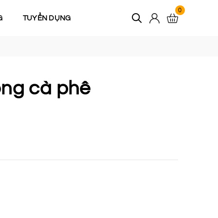
0
G
TUYỂN DỤNG
ống cà phê