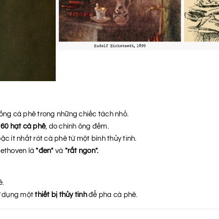
ng cà phê trong những chiếc tách nhỏ.
60 hạt cà phê
, do chính ông đếm.
c ít nhất rót cà phê từ một bình thủy tinh.
eethoven là
"đen"
và
"rất ngon".
ê.
ử dụng một
thiết bị thủy tinh
để pha cà phê.