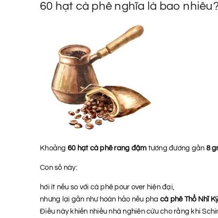
60 hạt cà phê nghĩa là bao nhiêu
Khoảng
60 hạt cà phê rang đậm
tương đương gần
8 g
Con số này:
hơi ít nếu so với cà phê pour over hiện đại,
nhưng lại gần như hoàn hảo nếu pha
cà phê Thổ Nhĩ Kỳ
Điều này khiến nhiều nhà nghiên cứu cho rằng khi Sch