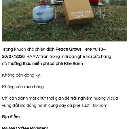
Trong khuôn khổ chiến dịch
Peace Grows Here
, từ
10–
20/07/2026
, RAAW trân trọng mời bạn ghé hai cửa hàng
để
thưởng thức miễn phí cà phê Khe Sanh
.
Không cần đăng ký.
Không cần mua hàng.
Chỉ cần dành một chút thời gian để trải nghiệm hương vị của
vùng đất đã đồng hành cùng cây cà phê suốt 100 năm.
Địa điểm
RAAW Coffee Roastery