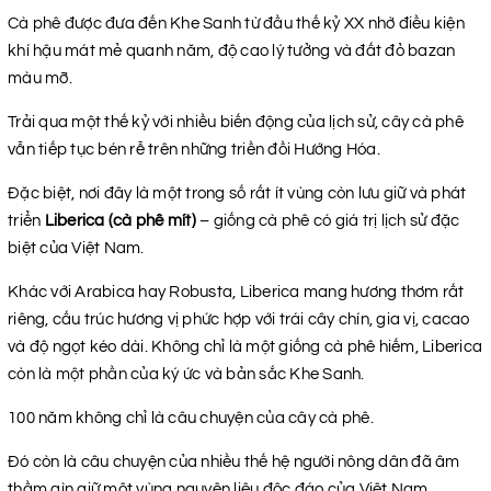
Cà phê được đưa đến Khe Sanh từ đầu thế kỷ XX nhờ điều kiện
khí hậu mát mẻ quanh năm, độ cao lý tưởng và đất đỏ bazan
màu mỡ.
Trải qua một thế kỷ với nhiều biến động của lịch sử, cây cà phê
vẫn tiếp tục bén rễ trên những triền đồi Hướng Hóa.
Đặc biệt, nơi đây là một trong số rất ít vùng còn lưu giữ và phát
triển
Liberica (cà phê mít)
– giống cà phê có giá trị lịch sử đặc
biệt của Việt Nam.
Khác với Arabica hay Robusta, Liberica mang hương thơm rất
riêng, cấu trúc hương vị phức hợp với trái cây chín, gia vị, cacao
và độ ngọt kéo dài. Không chỉ là một giống cà phê hiếm, Liberica
còn là một phần của ký ức và bản sắc Khe Sanh.
100 năm không chỉ là câu chuyện của cây cà phê.
Đó còn là câu chuyện của nhiều thế hệ người nông dân đã âm
thầm gìn giữ một vùng nguyên liệu độc đáo của Việt Nam.