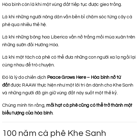
Hòa bình còn là khi một vùng đất tiếp tục được gieo trồng.
Là khi những người nông dân vẫn bền bỉ chăm sóc từng cây cà
phê qua nhiều thế hệ.
Là khi những bông hoa Liberica vẫn nở trắng mỗi mùa xuân trên
những sườn đồi Hướng Hóa.
Là khi một tách cà phê có thể đưa những con người xa lạ ngồi lại
cùng nhau để trò chuyện.
Đó là lý do chiến dịch
Peace Grows Here – Hòa bình nở từ
đất
được RAAW thực hiện như một lời tri ân dành cho Khe Sanh
và những người đã gìn giữ vùng đất này suốt một thế kỷ.
Chúng mình tin rằng,
mỗi hạt cà phê cũng có thể trở thành một
biểu tượng của hòa bình
.
100 năm cà phê Khe Sanh