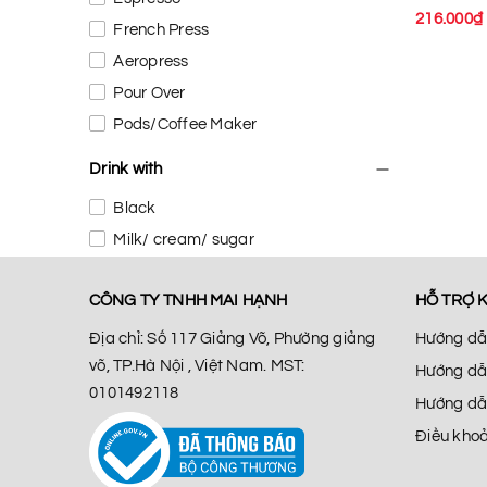
216.000₫
French Press
Aeropress
Pour Over
Pods/Coffee Maker
Drink with
Black
Milk/ cream/ sugar
CÔNG TY TNHH MAI HẠNH
HỖ TRỢ 
Địa chỉ: Số 117 Giảng Võ, Phường giảng
Hướng dẫ
võ, TP.Hà Nội , Việt Nam. MST:
Hướng dẫ
0101492118
Hướng dẫ
Điều khoả