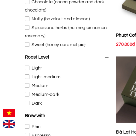
Chocolate (cocoa powder and dark
chocolate)
Nutty (hazelnut and almond)
Spices and herbs (nutmeg cinnamon
Phượt Cof
rosemary)
270.000₫
Sweet (honey caramel pie)
Roast Level
Light
Light-medium
Medium
Medium-dark
Dark
Brew with
Phin
Đà Lạt H
Espresso