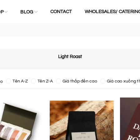
CONTACT
WHOLESALES/ CATERIN
OP
BLOG
Light Roast
Tên A-Z
Tên Z-A
Giá thấp đến cao
Giá cao xuống t
eo