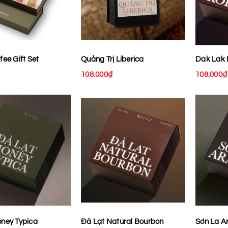
fee Gift Set
Quảng Trị Liberica
Dak Lak 
108.000₫
108.000₫
oney Typica
Đà Lạt Natural Bourbon
Sơn La A