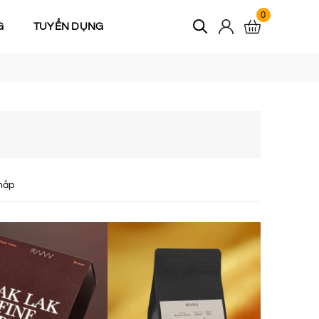
0
G
TUYỂN DỤNG
hấp