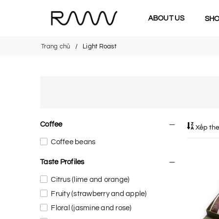
ABOUT US
SH
Trang chủ
Light Roast
Coffee
Xếp th
Coffee beans
Taste Profiles
Citrus (lime and orange)
Fruity (strawberry and apple)
Floral (jasmine and rose)