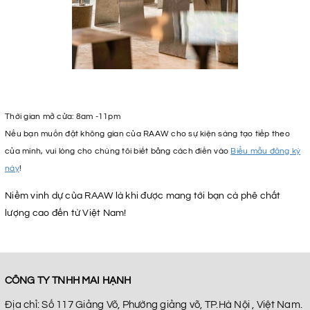
Thời gian mở cửa: 8am -11pm
Nếu bạn muốn đặt không gian của RAAW cho sự kiện sáng tạo tiếp theo
của mình, vui lòng cho chúng tôi biết bằng cách điền vào
Biểu mẫu đăng ký
này
!
Niềm vinh dự của RAAW là khi được mang tới bạn cà phê chất
lượng cao đến từ Việt Nam!
CÔNG TY TNHH MAI HẠNH
Địa chỉ: Số 117 Giảng Võ, Phường giảng võ, TP.Hà Nội , Việt Nam.