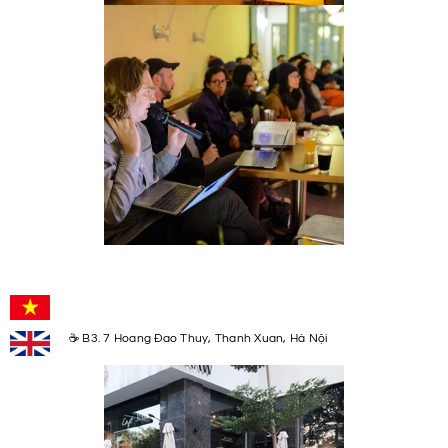
☕ B3. 7 Hoang Đao Thuy, Thanh Xuan, Hà Nội