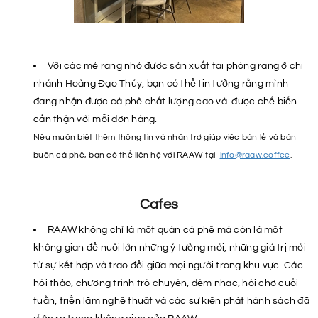
Với các mẻ rang nhỏ được sản xuất tại phòng rang ở chi
nhánh Hoàng Đạo Thúy, bạn có thể tin tưởng rằng mình
đang nhận được cà phê chất lượng cao và được chế biến
cẩn thận với mỗi đơn hàng.
Nếu muốn biết thêm thông tin và nhận trợ giúp việc bán lẻ và bán
buôn cà phê, bạn có thể liên hệ với RAAW tại
info@raaw.coffee
.
Cafes
RAAW không chỉ là một quán cà phê mà còn là một
không gian để nuôi lớn những ý tưởng mới, những giá trị mới
từ sự kết hợp và trao đổi giữa mọi người trong khu vực. Các
hội thảo, chương trình trò chuyện, đêm nhạc, hội chợ cuối
tuần, triển lãm nghệ thuật và các sự kiện phát hành sách đã