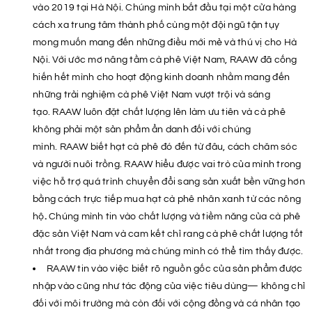
vào 2019 tại Hà Nội. Chúng mình bắt đầu tại một cửa hàng
cách xa trung tâm thành phố cùng một đội ngũ tận tụy
mong muốn mang đến những điều mới mẻ và thú vị cho Hà
Nội. Với ước mơ nâng tầm cà phê Việt Nam, RAAW đã cống
hiến hết mình cho hoạt động kinh doanh nhằm mang đến
những trải nghiệm cà phê Việt Nam vượt trội và sáng
tạo. RAAW luôn đặt chất lượng lên làm ưu tiên và cà phê
không phải một sản phẩm ẩn danh đối với chúng
mình. RAAW biết hạt cà phê đó đến từ đâu, cách chăm sóc
và người nuôi trồng. RAAW hiểu được vai trò của mình trong
việc hỗ trợ quá trình chuyển đổi sang sản xuất bền vững hơn
bằng cách trực tiếp mua hạt cà phê nhân xanh từ các nông
hộ
.
Chúng mình tin vào chất lượng và tiềm năng của cà phê
đặc sản Việt Nam và cam kết chỉ rang cà phê chất lượng tốt
nhất trong địa phương mà chúng mình có thể tìm thấy được.
RAAW tin vào việc biết rõ nguồn gốc của sản phẩm được
nhập vào cũng như tác động của việc tiêu dùng— không chỉ
đối với môi trường mà còn đối với cộng đồng và cá nhân tạo