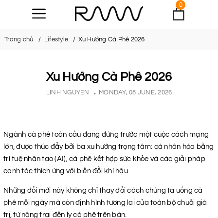
0
Trang chủ
Lifestyle
Xu Hướng Cà Phê 2026
Xu Hướng Cà Phê 2026
LINH NGUYEN
MONDAY, 08 JUNE, 2026
Ngành cà phê toàn cầu đang đứng trước một cuộc cách mạng
lớn, được thúc đẩy bởi ba xu hướng trọng tâm: cá nhân hóa bằng
trí tuệ nhân tạo (AI), cà phê kết hợp sức khỏe và các giải pháp
canh tác thích ứng với biến đổi khí hậu.
Những đổi mới này không chỉ thay đổi cách chúng ta uống cà
phê mỗi ngày mà còn định hình tương lai của toàn bộ chuỗi giá
trị, từ nông trại đến ly cà phê trên bàn.