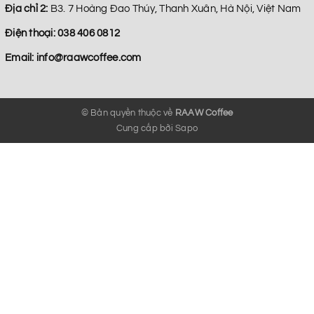
Địa chỉ 2:
B3. 7 Hoàng Đao Thúy, Thanh Xuân, Hà Nội, Việt Nam
Điện thoại:
038 406 0812
Email:
info@raawcoffee.com
© Bản quyền thuộc về
RAAW Coffee
Cung cấp bởi
Sapo