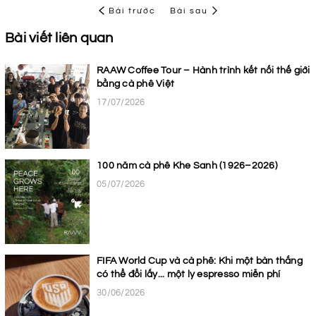
Bài trước
Bài sau
Bài viết liên quan
RAAW Coffee Tour – Hành trình kết nối thế giới
bằng cà phê Việt
17/07/2026
100 năm cà phê Khe Sanh (1926–2026)
05/07/2026
FIFA World Cup và cà phê: Khi một bàn thắng
có thể đổi lấy... một ly espresso miễn phí
30/06/2026