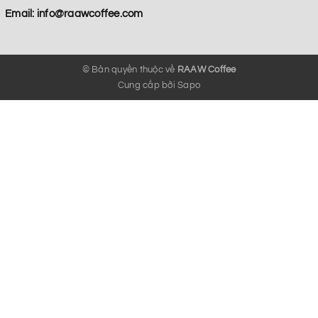
Email:
info@raawcoffee.com
© Bản quyền thuộc về
RAAW Coffee
Cung cấp bởi
Sapo