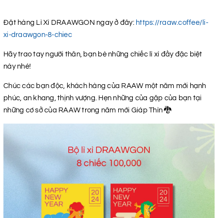
Đặt hàng Lì Xì DRAAWGON ngay ở đây:
https://raaw.coffee/li-
xi-draawgon-8-chiec
Hãy trao tay người thân, bạn bè những chiếc lì xì đầy đặc biệt
này nhé!
Chúc các bạn độc, khách hàng của RAAW một năm mới hạnh
phúc, an khang, thịnh vượng. Hẹn những của gặp của bạn tại
những cơ sở của RAAW trong năm mới Giáp Thìn 🐉