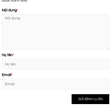
được đánh dấu
*
Nội dung
*
Họ tên
*
Email
*
GỬI BÌNH LUẬN