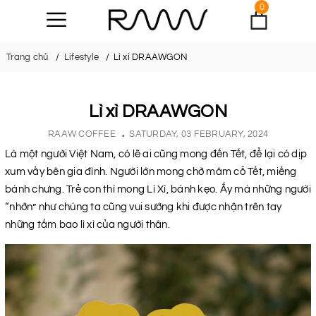
0
Trang chủ
Lifestyle
Lì xì DRAAWGON
Lì xì DRAAWGON
RAAW COFFEE
SATURDAY, 03 FEBRUARY, 2024
Là một người Việt Nam, có lẽ ai cũng mong đến Tết, để lại có dịp
xum vầy bên gia đình. Người lớn mong chờ mâm cỗ Tết, miếng
bánh chưng. Trẻ con thì mong Lì Xì, bánh kẹo. Ấy mà những người
“nhớn” như chúng ta cũng vui sướng khi được nhận trên tay
những tấm bao lì xì của người thân.