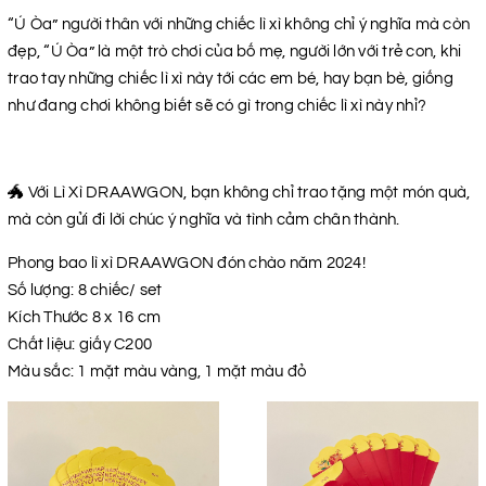
“Ú Òa” người thân với những chiếc lì xì không chỉ ý nghĩa mà còn
đẹp, “Ú Òa” là một trò chơi của bố mẹ, người lớn với trẻ con, khi
trao tay những chiếc lì xì này tới các em bé, hay bạn bè, giống
như đang chơi không biết sẽ có gì trong chiếc lì xì này nhỉ?
🐲 Với Lì Xì DRAAWGON, bạn không chỉ trao tặng một món quà,
mà còn gửi đi lời chúc ý nghĩa và tình cảm chân thành.
Phong bao lì xì DRAAWGON đón chào năm 2024!
Số lượng: 8 chiếc/ set
Kích Thước 8 x 16 cm
Chất liệu: giấy C200
Màu sắc: 1 mặt màu vàng, 1 mặt màu đỏ