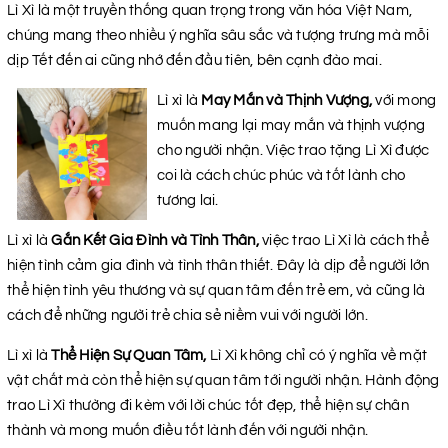
Lì Xì là một truyền thống quan trọng trong văn hóa Việt Nam,
chúng mang theo nhiều ý nghĩa sâu sắc và tượng trưng mà mỗi
dịp Tết đến ai cũng nhớ đến đầu tiên, bên cạnh đào mai.
Lì xì là
May Mắn và Thịnh Vượng,
với mong
muốn mang lại may mắn và thịnh vượng
cho người nhận. Việc trao tặng Lì Xì được
coi là cách chúc phúc và tốt lành cho
tương lai.
Lì xì là
Gắn Kết Gia Đình và Tình Thân,
việc trao Lì Xì là cách thể
hiện tình cảm gia đình và tình thân thiết. Đây là dịp để người lớn
thể hiện tình yêu thương và sự quan tâm đến trẻ em, và cũng là
cách để những người trẻ chia sẻ niềm vui với người lớn.
Lì xì là
Thể Hiện Sự Quan Tâm,
Lì Xì không chỉ có ý nghĩa về mặt
vật chất mà còn thể hiện sự quan tâm tới người nhận. Hành động
trao Lì Xì thường đi kèm với lời chúc tốt đẹp, thể hiện sự chân
thành và mong muốn điều tốt lành đến với người nhận.