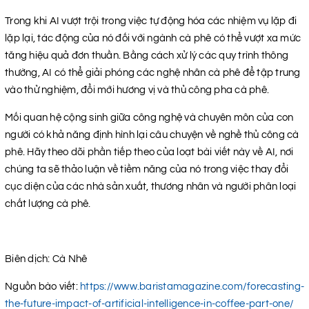
Trong khi AI vượt trội trong việc tự động hóa các nhiệm vụ lặp đi
lặp lại, tác động của nó đối với ngành cà phê có thể vượt xa mức
tăng hiệu quả đơn thuần. Bằng cách xử lý các quy trình thông
thường, AI có thể giải phóng các nghệ nhân cà phê để tập trung
vào thử nghiệm, đổi mới hương vị và thủ công pha cà phê.
Mối quan hệ cộng sinh giữa công nghệ và chuyên môn của con
người có khả năng định hình lại câu chuyện về nghề thủ công cà
phê. Hãy theo dõi phần tiếp theo của loạt bài viết này về AI, nơi
chúng ta sẽ thảo luận về tiềm năng của nó trong việc thay đổi
cục diện của các nhà sản xuất, thương nhân và người phân loại
chất lượng cà phê.
Biên dịch: Cà Nhê
Nguồn bào viết:
https://www.baristamagazine.com/forecasting-
the-future-impact-of-artificial-intelligence-in-coffee-part-one/