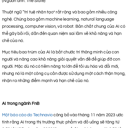
(Nguồn ảnh: The Slate)
Thuật ngữ “trí tuệ nhân tạo” rất rộng và bao gồm nhiều công
nghệ. Chúng bao gồm machine learning, natural language
processing, computer vision, và robot. Bản chất chung của AI có
thể gây bối rối, dẫn đến quan niệm sai lầm về khả năng và hạn
chế của nó.
Mục tiêu bao trùm của AI là bắt chước trí thông minh của con
người và nâng cao khả năng giải quyết vấn đề để giúp đỡ con
người. Mặc dù nó có tiềm năng to lớn để tối ưu hóa và đổi mới,
nhưng nó là một công cụ cần được sử dụng một cách thận trọng,
nhận ra những điểm mạnh và hạn chế của nó.
AI trong ngành FnB
Một báo cáo do Technavio
công bố vào tháng 11 năm 2023 ước
tính rằng AI trong thị trường thực phẩm và đồ uống sẽ tăng từ