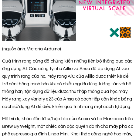
(nguồn ảnh: Victoria Arduino)
Quá trình rang cũng đã chứng kiến ​​những tiến bộ thông qua các
ứng dụng AI. Các công ty như Aillio và Ansa đã áp dụng AI vào
quy trình rang của họ. Máy rang AiO của Aillio được thiết kế để
trở nên thông minh hơn khi có nhiều người dùng tương tác với hệ
thống hơn, tận dụng dữ liệu được thu thập thông qua học máy.
Máy rang xay Variety e23 của Ansa có cách tiếp cận khác bằng
cách sử dụng AI để điều khiển quá trình rang một cách tự động.
Một ví dụ khác đến từ sự hợp tác của Acaia và La Marzocco trên
Brew By Weight, một chiếc cân độc quyền dành cho máy pha cà
phê espresso gia đình Linea Mini. Khai thác công nghệ học máy,