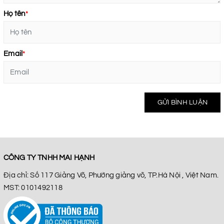
Họ tên
*
Email
*
GỬI BÌNH LUẬN
CÔNG TY TNHH MAI HẠNH
Địa chỉ: Số 117 Giảng Võ, Phường giảng võ, TP.Hà Nội , Việt Nam.
MST: 0101492118