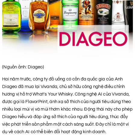
(Nguồn ảnh: Diageo)
Hai năm trước, công ty đồ uống có cồn đa quốc gia của Anh
Diageo đã mua lại Vivanda, chủ sở hữu công nghệ điều chỉnh
hương vị hỗ trợ What's Your Whisky. Công nghệ AI của Vivanda,
được gọi là FlavorPrint, ánh xạ sở thích của người tiêu dùng theo
nhiều loại mùi vị và mùi thơm khác nhau. Động thái này cho phép
Diageo hiểu và đáp ứng sở thích của người tiêu dùng, thúc đẩy
việc phát triển sản phẩm một cách sáng suốt. Đây chỉ là một ví
dụ về cách AI có thể biến đổi hoạt động kinh doanh.