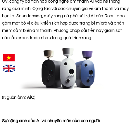
Uy, công ty đã tích hợp công nghệ âm thanh AI vào hệ thống
rang của mình. Cộng tác với các chuyên gia về âm thanh và máy
học tại Soundensing, máy rang cà phê hỗ trợ AI của Roest bao
gồm một bộ vi điều khiển tích hợp được trang bị micrô và phần
mềm cảm biến âm thanh. Phương pháp cải tiến này giám sát
các lần crack khác nhau trong quá trình rang.
(Nguồn ảnh:
AiO
)
Sự cộng sinh của AI và chuyên môn của con người