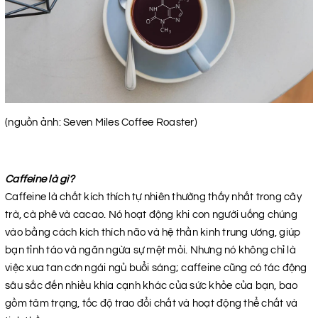
(nguồn ảnh: Seven Miles Coffee Roaster)
Caffeine là gì?
Caffeine là chất kích thích tự nhiên thường thấy nhất trong cây
trà, cà phê và cacao. Nó hoạt động khi con người uống chúng
vào bằng cách kích thích não và hệ thần kinh trung ương, giúp
bạn tỉnh táo và ngăn ngừa sự mệt mỏi. Nhưng nó không chỉ là
việc xua tan cơn ngái ngủ buổi sáng; caffeine cũng có tác động
sâu sắc đến nhiều khía cạnh khác của sức khỏe của bạn, bao
gồm tâm trạng, tốc độ trao đổi chất và hoạt động thể chất và