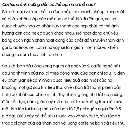
Caffeine ảnh hưởng đến cơ thể bạn như thế nào?
Sau khi nạp vào cơ thể, nó được hấp thu nhanh chóng trong ruột
và phân phối khắp các mô của cơ thể. Nó đi đến gan, nơi nó
được chuyển hóa và phân hủy thành các hợp chất có thể ảnh
hưởng đến các hệ cơ quan khác nhau. Nó hoạt động chủ yếu
bằng cách ngăn chặn hoạt động của chất dẫn truyền thần kinh
gọi là adenosine. Làm như vậy sẽ làm giảm mệt mỏi và khiến
chúng ta cảm thấy tỉnh táo hơn.
Sau khi bạn đã uống xong ngụm cà phê vừa ý, caffeine sẽ bắt
đầu hành trình của nó, đi theo dòng máu của bạn chỉ sau 15 đến
45 phút. Bạn sẽ cảm nhận được hiệu quả cao nhất của nó
khoảng một giờ sau khi tiêu thụ, khiến bạn trở thành phiên bản
tỉnh táo nhất của chính mình. Tuy nhiên, giống như tất cả những
điều tốt đẹp, cảm giác say mê của caffeine không kéo dài mãi
mãi. Nó tồn tại trong máu của bạn từ 1,5 giờ ngắn ngủi đến 9,5
giờ dài. Điều này có thể phụ thuộc vào vô số yếu tố, như tốc độ
trao đổi chất của cá nhân bạn và lượng caffeine bạn đã tiêu thụ.