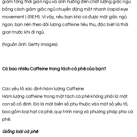
giảm tổng thời gian ngủ và ảnh hưởng đến chất lượng giấc ngủ
bằng cách giảm giấc ngủ chuyển động mắt nhanh (rapid eye
movement ) (REM). Vì vậy, nếu bạn khó có được một giấc ngủ
ngon, bạn nên theo dõi lượng caffeine tiêu thụ, đặc biệt là thời
gian trước khi đi ngủ.
(Nguồn ảnh: Getty Images)
Có bao nhiêu Caffeine trong tách cà phê của bạn?
Các yếu tố xác định hàm lượng Caffeine
Hàm lượng caffeine trong một tách cà phê không phải là một
con số cố định. Đó là một biến số phụ thuộc vào một số yếu tố,
bao gồm loại hạt cà phê, quy trình rang và phương pháp pha cà
phê.
Giống loài cà phê