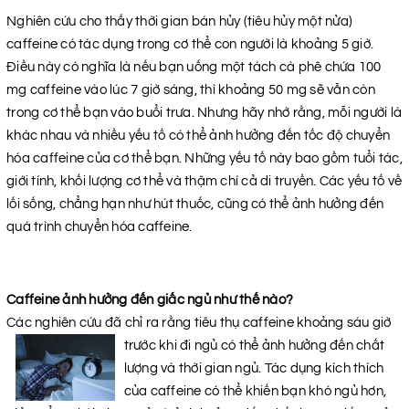
Nghiên cứu cho thấy thời gian bán hủy (tiêu hủy một nửa)
caffeine có tác dụng trong cơ thể con người là khoảng 5 giờ.
Điều này có nghĩa là nếu bạn uống một tách cà phê chứa 100
mg caffeine vào lúc 7 giờ sáng, thì khoảng 50 mg sẽ vẫn còn
trong cơ thể bạn vào buổi trưa. Nhưng hãy nhớ rằng, mỗi người là
khác nhau và nhiều yếu tố có thể ảnh hưởng đến tốc độ chuyển
hóa caffeine của cơ thể bạn. Những yếu tố này bao gồm tuổi tác,
giới tính, khối lượng cơ thể và thậm chí cả di truyền. Các yếu tố về
lối sống, chẳng hạn như hút thuốc, cũng có thể ảnh hưởng đến
quá trình chuyển hóa caffeine.
Caffeine ảnh hưởng đến giấc ngủ như thế nào?
Các nghiên cứu đã chỉ ra rằng tiêu thụ caffeine khoảng sáu giờ
trước khi đi ngủ có thể ảnh h
ưởng đến chất
lượng và thời gian ngủ. Tác dụng kích thích
của caffeine có thể khiến bạn khó ngủ hơn,