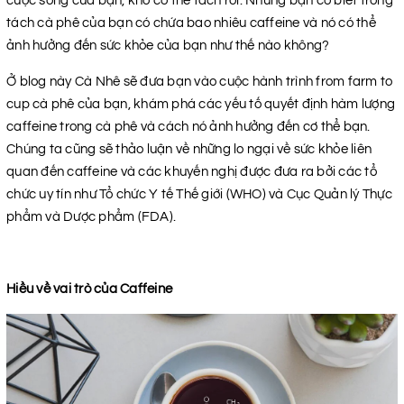
cuộc sống của bạn, khó có thể tách rời. Nhưng bạn có biết trong
tách cà phê của bạn có chứa bao nhiêu caffeine và nó có thể
ảnh hưởng đến sức khỏe của bạn như thế nào không?
Ở blog này Cà Nhê sẽ đưa bạn vào cuộc hành trình from farm to
cup cà phê của bạn, khám phá các yếu tố quyết định hàm lượng
caffeine trong cà phê và cách nó ảnh hưởng đến cơ thể bạn.
Chúng ta cũng sẽ thảo luận về những lo ngại về sức khỏe liên
quan đến caffeine và các khuyến nghị được đưa ra bởi các tổ
chức uy tín như Tổ chức Y tế Thế giới (WHO) và Cục Quản lý Thực
phẩm và Dược phẩm (FDA).
Hiều về vai trò của Caffeine