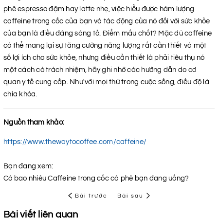
phê espresso đậm hay latte nhẹ, việc hiểu được hàm lượng
caffeine trong cốc của bạn và tác động của nó đối với sức khỏe
của bạn là điều đáng sáng tỏ. Điểm mấu chốt? Mặc dù caffeine
có thể mang lại sự tăng cường năng lượng rất cần thiết và một
số lợi ích cho sức khỏe, nhưng điều cần thiết là phải tiêu thụ nó
một cách có trách nhiệm, hãy ghi nhớ các hướng dẫn do cơ
quan y tế cung cấp. Như với mọi thứ trong cuộc sống, điều độ là
chìa khóa.
Nguồn tham khảo:
https://www.thewaytocoffee.com/caffeine/
Bạn đang xem:
Có bao nhiêu Caffeine trong cốc cà phê bạn đang uống?
Bài trước
Bài sau
Bài viết liên quan