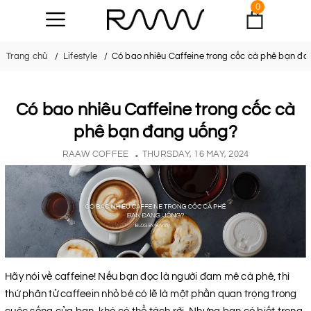
0
Trang chủ
Lifestyle
Có bao nhiêu Caffeine trong cốc cà phê bạn đ
Có bao nhiêu Caffeine trong cốc cà
phê bạn đang uống?
RAAW COFFEE
THURSDAY, 16 MAY, 2024
Hãy nói về caffeine! Nếu bạn đọc là người đam mê cà phê, thì
thứ phân tử caffeein nhỏ bé có lẽ là một phần quan trọng trong