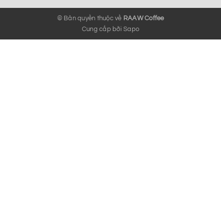
© Bản quyền thuộc về
RAAW Coffee
Cung cấp bởi
Sapo