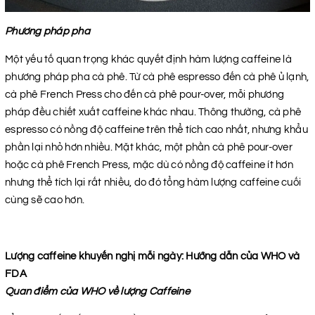
Phương pháp pha
Một yếu tố quan trọng khác quyết định hàm lượng caffeine là
phương pháp pha cà phê. Từ cà phê espresso đến cà phê ủ lạnh,
cà phê French Press cho đến cà phê pour-over, mỗi phương
pháp đều chiết xuất caffeine khác nhau. Thông thường, cà phê
espresso có nồng độ caffeine trên thể tích cao nhất, nhưng khẩu
phần lại nhỏ hơn nhiều. Mặt khác, một phần cà phê pour-over
hoặc cà phê French Press, mặc dù có nồng độ caffeine ít hơn
nhưng thể tích lại rất nhiều, do đó tổng hàm lượng caffeine cuối
cùng sẽ cao hơn.
Lượng caffeine khuyến nghị mỗi ngày: Hướng dẫn của WHO và
FDA
Quan điểm của WHO về lượng Caffeine