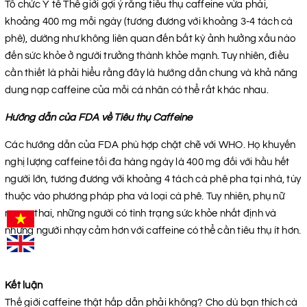
Tổ chức Y tế Thế giới gợi ý rằng tiêu thụ caffeine vừa phải,
khoảng 400 mg mỗi ngày (tương đương với khoảng 3-4 tách cà
phê), dường như không liên quan đến bất kỳ ảnh hưởng xấu nào
đến sức khỏe ở người trưởng thành khỏe mạnh. Tuy nhiên, điều
cần thiết là phải hiểu rằng đây là hướng dẫn chung và khả năng
dung nạp caffeine của mỗi cá nhân có thể rất khác nhau.
Hướng dẫn của FDA về Tiêu thụ Caffeine
Các hướng dẫn của FDA phù hợp chặt chẽ với WHO. Họ khuyến
nghị lượng caffeine tối đa hàng ngày là 400 mg đối với hầu hết
người lớn, tương đương với khoảng 4 tách cà phê pha tại nhà, tùy
thuộc vào phương pháp pha và loại cà phê. Tuy nhiên, phụ nữ
mang thai, những người có tình trạng sức khỏe nhất định và
những người nhạy cảm hơn với caffeine có thể cần tiêu thụ ít hơn.
Kết luận
Thế giới caffeine thật hấp dẫn phải không? Cho dù bạn thích cà