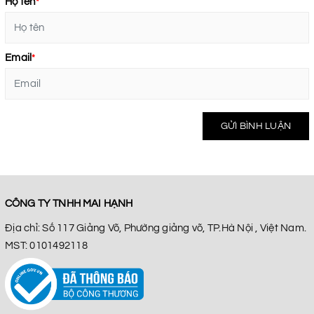
Họ tên
*
Email
*
GỬI BÌNH LUẬN
CÔNG TY TNHH MAI HẠNH
Địa chỉ: Số 117 Giảng Võ, Phường giảng võ, TP.Hà Nội , Việt Nam.
MST: 0101492118