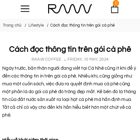
0
Trang chủ
Lifestyle
Cách đọc thông tin trên gói cà phê
Cách đọc thông tin trên gói cà phê
RAAW COFFEE
FRIDAY, 10 MAY, 2024
Ngày trước, bản thân người đang viết tại Cà Nhê cũng ít khi để ý
đến các thông tin in trên gói cà phê. Nhiều khi, cũng giống như
mua một cuốn sách, việc đưa ra quyết định mua cà phê cũng
một phần là do gói cà phê đó trông đẹp mắt. Kế bên đó là thông
tin của đất nước sản xuất ra loại hạt cà phê mà hắn định mua.
Tất cả chỉ có vậy cho đến khi hắn hiểu biết hơn một chút về cà
phê.