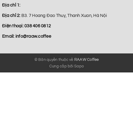
Địa chỉ 1:
Địa chỉ 2:
B3. 7 Hoang Đao Thuy, Thanh Xuan, Hà Nội
Điện thoại:
038 406 0812
Email:
info@raaw.coffee
© Bản quyền thuộc về
RAAW Coffee
Cung cấp bởi
Sapo