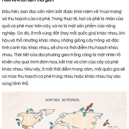
Hiểu về khái niệm thời gian
Đầu tiên, bạn đọc cần nắm bắt được khái niệm về ‘mùa màng’
và thu hoạch của cà phê. Trong thực tế, hạt cà phê là nhân của
quả cà phê mọc trên cây, và nó là một sản phẩm của nông
nghiệp. Do đó, ở mỗi vùng đất (hay mỗi quốc gia) khác nhau, khí
hậu và thổ nhưỡng khác nhau, những giống cây trồng và đặc
tính canh tác khác nhau, sẽ cho ra thời điểm thu hoạch khác
nhau. Thời tiết của địa phương gieo trồng cũng là một nhân tố
khiến cho quá trình đơm hoa, kết trái và chín của cây cà phê
khác nhau. Như vậy, ở mỗi thời điểm trong năm, mỗi quốc gia sẽ
có mùa thu hoạch cà phê trùng nhau hoặc khác nhau tùy vào
vùng lãnh thổ.