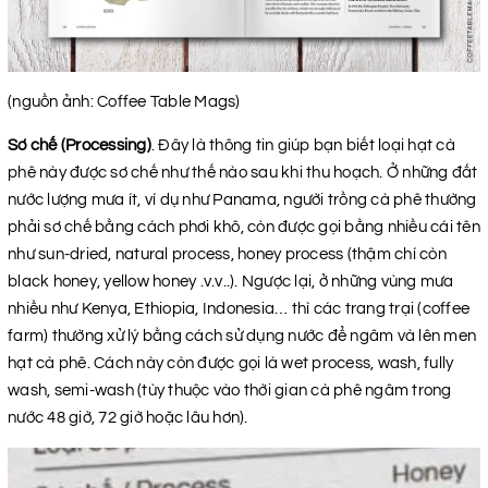
(nguồn ảnh: Coffee Table Mags)
Sơ chế (Processing)
. Đây là thông tin giúp bạn biết loại hạt cà
phê này được sơ chế như thế nào sau khi thu hoạch. Ở những đất
nước lượng mưa ít, ví dụ như Panama, người trồng cà phê thường
phải sơ chế bằng cách phơi khô, còn được gọi bằng nhiều cái tên
như sun-dried, natural process, honey process (thậm chí còn
black honey, yellow honey .v.v..). Ngược lại, ở những vùng mưa
nhiều như Kenya, Ethiopia, Indonesia… thì các trang trại (coffee
farm) thường xử lý bằng cách sử dụng nước để ngâm và lên men
hạt cà phê. Cách này còn được gọi là wet process, wash, fully
wash, semi-wash (tùy thuộc vào thời gian cà phê ngâm trong
nước 48 giờ, 72 giờ hoặc lâu hơn).