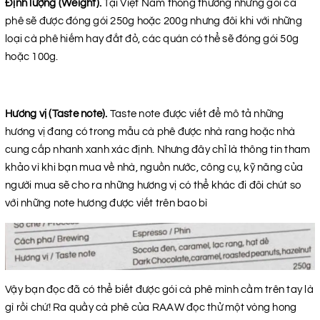
Định lượng (Weight).
Tại Việt Nam thông thường những gói cà
phê sẽ được đóng gói 250g hoặc 200g nhưng đôi khi với những
loại cà phê hiếm hay đắt đỏ, các quán có thể sẽ đóng gói 50g
hoặc 100g.
Hương vị (Taste note).
Taste note được viết để mô tả những
hương vị đang có trong mẫu cà phê được nhà rang hoặc nhà
cung cấp nhanh xanh xác định. Nhưng đây chỉ là thông tin tham
khảo vì khi bạn mua về nhà, nguồn nước, công cụ, kỹ năng của
người mua sẽ cho ra những hương vị có thể khác đi đôi chút so
với những note hương được viết trên bao bì
Vậy bạn đọc đã có thể biết được gói cà phê mình cầm trên tay là
gì rồi chứ! Ra quầy cà phê của RAAW đọc thử một vòng hong