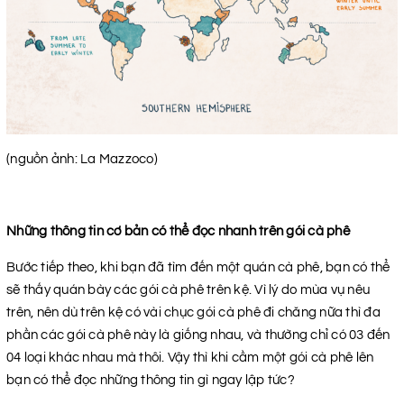
(nguồn ảnh: La Mazzoco)
Những thông tin cơ bản có thể đọc nhanh trên gói cà phê
Bước tiếp theo, khi bạn đã tìm đến một quán cà phê, bạn có thể
sẽ thấy quán bày các gói cà phê trên kệ. Vì lý do mùa vụ nêu
trên, nên dù trên kệ có vài chục gói cà phê đi chăng nữa thì đa
phần các gói cà phê này là giống nhau, và thường chỉ có 03 đến
04 loại khác nhau mà thôi. Vậy thì khi cầm một gói cà phê lên
bạn có thể đọc những thông tin gì ngay lập tức?