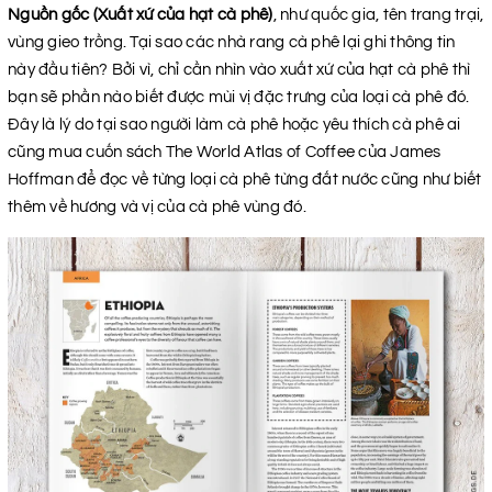
Nguồn gốc (Xuất xứ của hạt cà phê)
, như quốc gia, tên trang trại,
vùng gieo trồng. Tại sao các nhà rang cà phê lại ghi thông tin
này đầu tiên? Bởi vì, chỉ cần nhìn vào xuất xứ của hạt cà phê thì
bạn sẽ phần nào biết được mùi vị đặc trưng của loại cà phê đó.
Đây là lý do tại sao người làm cà phê hoặc yêu thích cà phê ai
cũng mua cuốn sách The World Atlas of Coffee của James
Hoffman để đọc về từng loại cà phê từng đất nước cũng như biết
thêm về hương và vị của cà phê vùng đó.