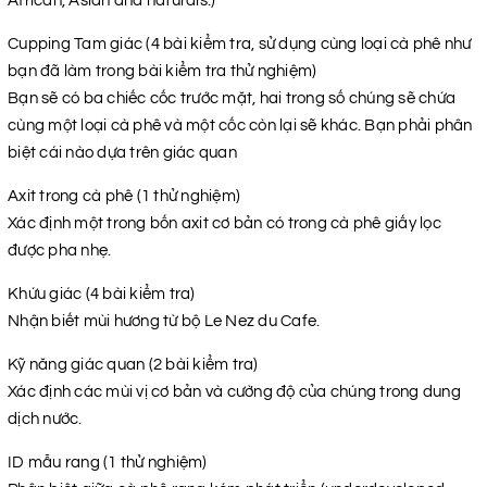
African, Asian and naturals.)
Cupping Tam giác (4 bài kiểm tra, sử dụng cùng loại cà phê như
bạn đã làm trong bài kiểm tra thử nghiệm)
Bạn sẽ có ba chiếc cốc trước mặt, hai trong số chúng sẽ chứa
cùng một loại cà phê và một cốc còn lại sẽ khác. Bạn phải phân
biệt cái nào dựa trên giác quan
Axit trong cà phê (1 thử nghiệm)
Xác định một trong bốn axit cơ bản có trong cà phê giấy lọc
được pha nhẹ.
Khứu giác (4 bài kiểm tra)
Nhận biết mùi hương từ bộ Le Nez du Cafe.
Kỹ năng giác quan (2 bài kiểm tra)
Xác định các mùi vị cơ bản và cường độ của chúng trong dung
dịch nước.
ID mẫu rang (1 thử nghiệm)