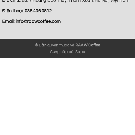
Địa chỉ 2:
B3. 7 Hoàng Đao Thúy, Thanh Xuân, Hà Nội, Việt Nam
Điện thoại:
038 406 0812
Email:
info@raawcoffee.com
© Bản quyền thuộc về
RAAW Coffee
Cung cấp bởi
Sapo