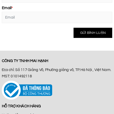
Email
*
GỬI BÌNH LUẬN
CÔNG TY TNHH MAI HẠNH
Địa chỉ: Số 117 Giảng Võ, Phường giảng võ, TP.Hà Nội , Việt Nam.
MST: 0101492118
HỖ TRỢ KHÁCH HÀNG