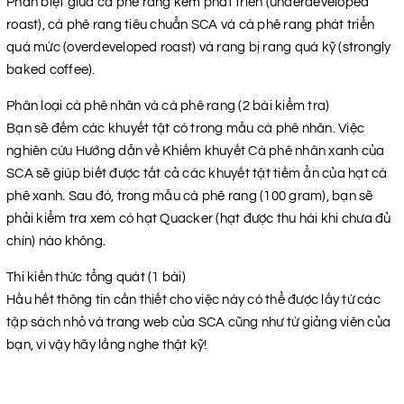
Phân biệt giữa cà phê rang kém phát triển (underdeveloped
roast), cà phê rang tiêu chuẩn SCA và cà phê rang phát triển
quá mức (overdeveloped roast) và rang bị rang quá kỹ (strongly
baked coffee).
Phân loại cà phê nhân và cà phê rang (2 bài kiểm tra)
Bạn sẽ đếm các khuyết tật có trong mẫu cà phê nhân. Việc
nghiên cứu Hướng dẫn về Khiếm khuyết Cà phê nhân xanh của
SCA sẽ giúp biết được tất cả các khuyết tật tiềm ẩn của hạt cà
phê xanh. Sau đó, trong mẫu cà phê rang (100 gram), bạn sẽ
phải kiểm tra xem có hạt Quacker (hạt được thu hái khi chưa đủ
chín) nào không.
Thi kiến thức tổng quát (1 bài)
Hầu hết thông tin cần thiết cho việc này có thể được lấy từ các
tập sách nhỏ và trang web của SCA cũng như từ giảng viên của
bạn, vì vậy hãy lắng nghe thật kỹ!