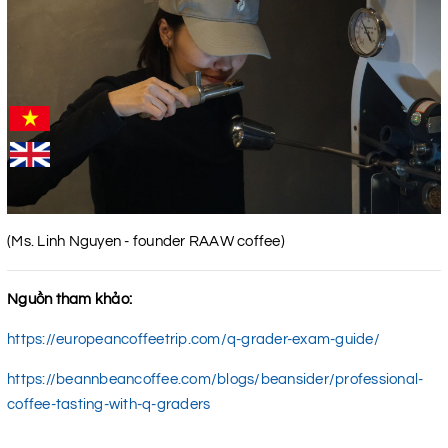
(Ms. Linh Nguyen - founder RAAW coffee)
Nguồn tham khảo:
https://europeancoffeetrip.com/q-grader-exam-guide/
https://beannbeancoffee.com/blogs/beansider/professional-
coffee-tasting-with-q-graders