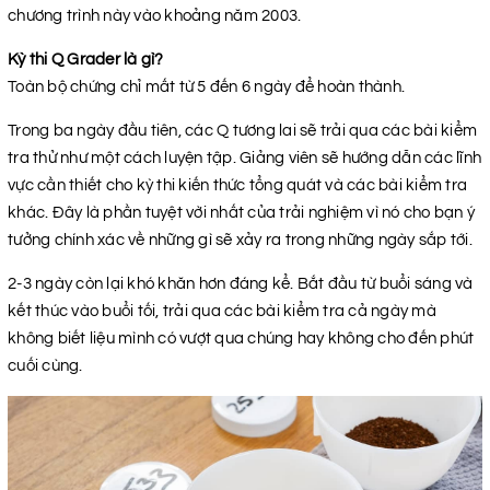
chương trình này vào khoảng năm 2003.
Kỳ thi Q Grader là gì?
Toàn bộ chứng chỉ mất từ 5 đến 6 ngày để hoàn thành.
Trong ba ngày đầu tiên, các Q tương lai sẽ trải qua các bài kiểm
tra thử như một cách luyện tập. Giảng viên sẽ hướng dẫn các lĩnh
vực cần thiết cho kỳ thi kiến thức tổng quát và các bài kiểm tra
khác. Đây là phần tuyệt vời nhất của trải nghiệm vì nó cho bạn ý
tưởng chính xác về những gì sẽ xảy ra trong những ngày sắp tới.
2-3 ngày còn lại khó khăn hơn đáng kể. Bắt đầu từ buổi sáng và
kết thúc vào buổi tối, trải qua các bài kiểm tra cả ngày mà
không biết liệu mình có vượt qua chúng hay không cho đến phút
cuối cùng.