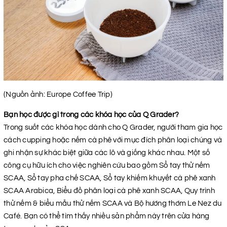
(Nguồn ảnh: Europe Coffee Trip)
Bạn học được gì trong các khóa học của Q Grader?
Trong suốt các khóa học dành cho Q Grader, người tham gia học
cách cupping hoặc nếm cà phê với mục đích phân loại chúng và
ghi nhận sự khác biệt giữa các lô và giống khác nhau. Một số
công cụ hữu ích cho việc nghiên cứu bao gồm Sổ tay thử nếm
SCAA, Sổ tay pha chế SCAA, Sổ tay khiếm khuyết cà phê xanh
SCAA Arabica, Biểu đồ phân loại cà phê xanh SCAA, Quy trình
thử nếm & biểu mẫu thử nếm SCAA và Bộ hương thơm Le Nez du
Café. Bạn có thể tìm thấy nhiều sản phẩm này trên cửa hàng