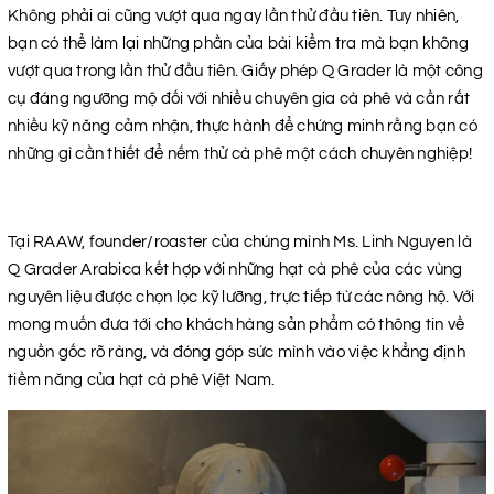
Không phải ai cũng vượt qua ngay lần thử đầu tiên. Tuy nhiên,
bạn có thể làm lại những phần của bài kiểm tra mà bạn không
vượt qua trong lần thử đầu tiên. Giấy phép Q Grader là một công
cụ đáng ngưỡng mộ đối với nhiều chuyên gia cà phê và cần rất
nhiều kỹ năng cảm nhận, thực hành để chứng minh rằng bạn có
những gì cần thiết để nếm thử cà phê một cách chuyên nghiệp!
Tại RAAW, founder/roaster của chúng mình Ms. Linh Nguyen là
Q Grader Arabica kết hợp với những hạt cà phê của các vùng
nguyên liệu được chọn lọc kỹ lưỡng, trực tiếp từ các nông hộ. Với
mong muốn đưa tới cho khách hàng sản phẩm có thông tin về
nguồn gốc rõ ràng, và đóng góp sức mình vào việc khẳng định
tiềm năng của hạt cà phê Việt Nam.