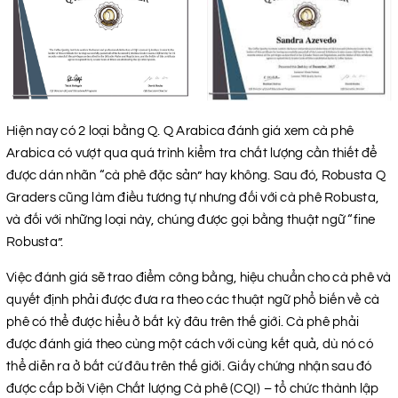
Hiện nay có 2 loại bằng Q. Q Arabica đánh giá xem cà phê
Arabica có vượt qua quá trình kiểm tra chất lượng cần thiết để
được dán nhãn “cà phê đặc sản” hay không. Sau đó, Robusta Q
Graders cũng làm điều tương tự nhưng đối với cà phê Robusta,
và đối với những loại này, chúng được gọi bằng thuật ngữ “fine
Robusta”.
Việc đánh giá sẽ trao điểm công bằng, hiệu chuẩn cho cà phê và
quyết định phải được đưa ra theo các thuật ngữ phổ biến về cà
phê có thể được hiểu ở bất kỳ đâu trên thế giới. Cà phê phải
được đánh giá theo cùng một cách với cùng kết quả, dù nó có
thể diễn ra ở bất cứ đâu trên thế giới. Giấy chứng nhận sau đó
được cấp bởi Viện Chất lượng Cà phê (CQI) – tổ chức thành lập