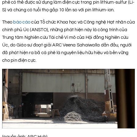
phê có thể được sử dụng làm điện cực trong pin lithium-sulfur (Li-
S) và chúng có tuổi thọ gấp 10 lần so với pin lithium-ion.
Theo
báo cáo
của Tổ chức Khoa học và Công nghệ Hạt nhân của
chính phủ Úc (ANSTO), những phát hiện này là công trình của
Trung tâm Nghiên cứu Tái chế Vi mô của Hội đồng Nghiên cứu
Úc, do Giáo sư đoạt giải ARC Veena Sahaiwalla dẫn đầu, người
đã phát hiện ra bã cà phê là nguyên liệu hữu hiệu và bền vững
cho pin điện cực.
(nguồn ảnh: ARC Hub)