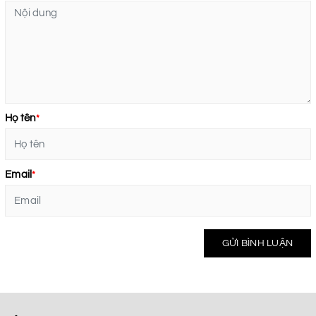
Họ tên
*
Email
*
GỬI BÌNH LUẬN