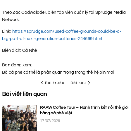
Theo Zac Cadwalader, biên tập viên quản lý tại Sprudge Media
Network.
Link:
https://sprudge.com/used-coffee-grounds-could-be-a-
big-part-of-next-generation-batteries-244699.html
Biên dịch: Cà Nhê
Bạn đang xem:
Bã cà phê có thể là phần quan trọng trong thế hệ pin mới
Bài trước
Bài sau
Bài viết liên quan
RAAW Coffee Tour – Hành trình kết nối thế giới
bằng cà phê Việt
17/07/2026