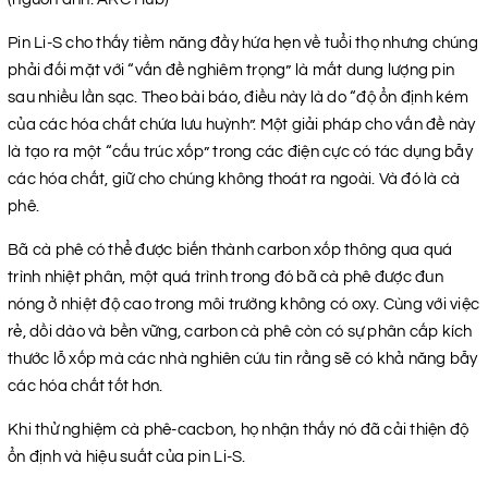
Pin Li-S cho thấy tiềm năng đầy hứa hẹn về tuổi thọ nhưng chúng
phải đối mặt với “vấn đề nghiêm trọng” là mất dung lượng pin
sau nhiều lần sạc. Theo bài báo, điều này là do “độ ổn định kém
của các hóa chất chứa lưu huỳnh”. Một giải pháp cho vấn đề này
là tạo ra một “cấu trúc xốp” trong các điện cực có tác dụng bẫy
các hóa chất, giữ cho chúng không thoát ra ngoài. Và đó là cà
phê.
Bã cà phê có thể được biến thành carbon xốp thông qua quá
trình nhiệt phân, một quá trình trong đó bã cà phê được đun
nóng ở nhiệt độ cao trong môi trường không có oxy. Cùng với việc
rẻ, dồi dào và bền vững, carbon cà phê còn có sự phân cấp kích
thước lỗ xốp mà các nhà nghiên cứu tin rằng sẽ có khả năng bẫy
các hóa chất tốt hơn.
Khi thử nghiệm cà phê-cacbon, họ nhận thấy nó đã cải thiện độ
ổn định và hiệu suất của pin Li-S.