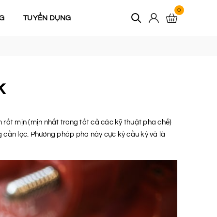
0
G
TUYỂN DỤNG
k
rất mịn (mịn nhất trong tất cả các kỹ thuật pha chế)
ông cần lọc. Phương pháp pha này cực kỳ cầu kỳ và là