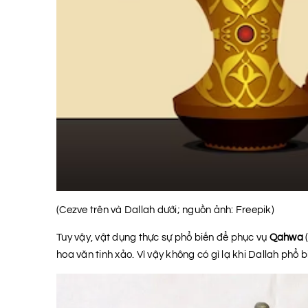
(Cezve trên và Dallah dưới; nguồn ảnh: Freepik)
Tuy vậy, vật dụng thực sự phổ biến để phục vụ
Qahwa
hoa văn tinh xảo. Vì vậy không có gì lạ khi Dallah phổ 