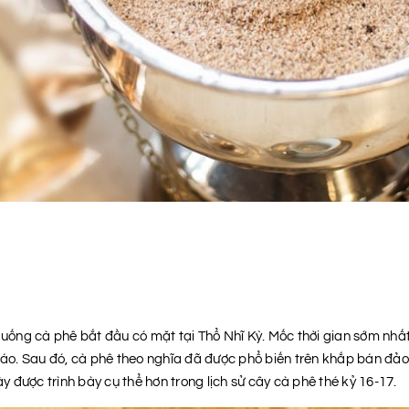
uống cà phê bắt đầu có mặt tại Thổ Nhĩ Kỳ. Mốc thời gian sớm nhất c
giáo. Sau đó, cà phê theo nghĩa đã được phổ biến trên khắp bán đảo
 được trình bày cụ thể hơn trong lịch sử cây cà phê thé kỷ 16-17.