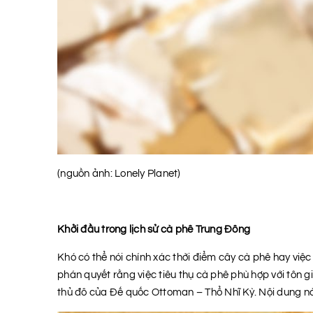
(nguồn ảnh: Lonely Planet)
Khởi đầu trong lịch sử cà phê Trung Đông
Khó có thể nói chính xác thời điểm cây cà phê hay việc 
phán quyết rằng việc tiêu thụ cà phê phù hợp với tôn 
thủ đô của Đế quốc Ottoman – Thổ Nhĩ Kỳ. Nội dung này