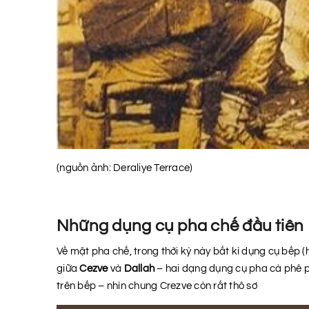
(nguồn ảnh: Deraliye Terrace)
Những dụng cụ pha chế đầu tiên
Về mặt pha chế, trong thời kỳ này bất kì dụng cụ bếp 
giữa
Cezve
và
Dallah
– hai dạng dụng cụ pha cà phê p
trên bếp – nhìn chung Crezve còn rất thô sơ