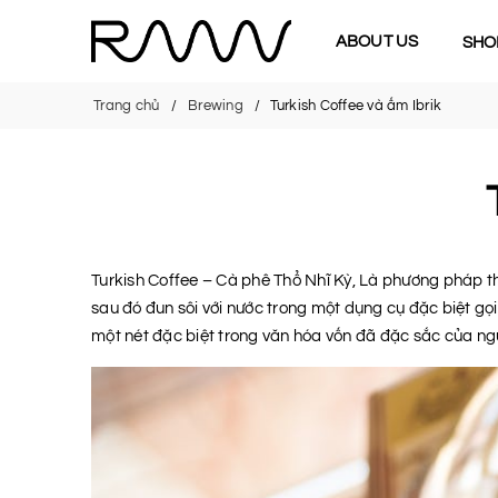
ABOUT US
SHO
Trang chủ
Brewing
Turkish Coffee và ấm Ibrik
Turkish Coffee – Cà phê Thổ Nhĩ Kỳ, Là phương pháp t
sau đó đun sôi với nước trong một dụng cụ đặc biệt gọi
một nét đặc biệt trong văn hóa vốn đã đặc sắc của ngư