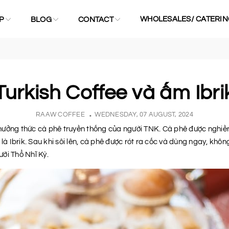
WHOLESALES/ CATERIN
P
BLOG
CONTACT
Turkish Coffee và ấm Ibri
RAAW COFFEE
WEDNESDAY, 07 AUGUST, 2024
hưởng thức cà phê truyền thống của người TNK. Cà phê được nghiền 
 là Ibrik. Sau khi sôi lên, cà phê được rót ra cốc và dùng ngay, kh
ời Thổ Nhĩ Kỳ.