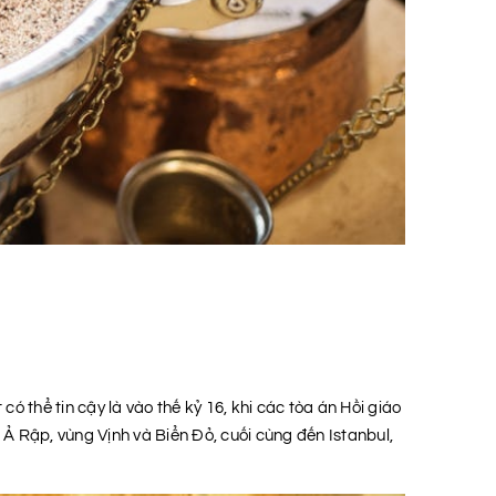
ó thể tin cậy là vào thế kỷ 16, khi các tòa án Hồi giáo
 Ả Rập, vùng Vịnh và Biển Đỏ, cuối cùng đến Istanbul,