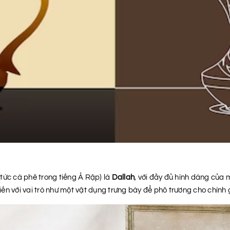
(tức cà phê trong tiếng Ả Rập) là
Dallah
,
với đầy đủ hình dáng của 
biến với vai trò như một vật dụng trưng bày để phô trương cho chính