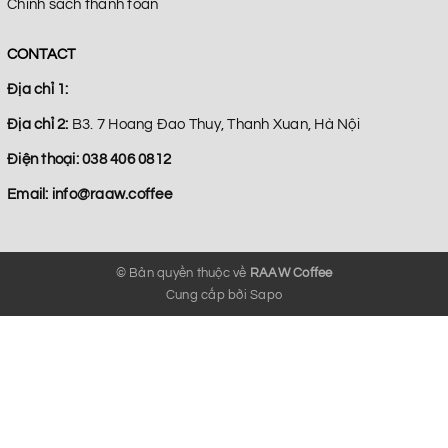
Chính sách thanh toán
CONTACT
Địa chỉ 1:
Địa chỉ 2:
B3. 7 Hoang Đao Thuy, Thanh Xuan, Hà Nội
Điện thoại:
038 406 0812
Email:
info@raaw.coffee
© Bản quyền thuộc về
RAAW Coffee
Cung cấp bởi
Sapo