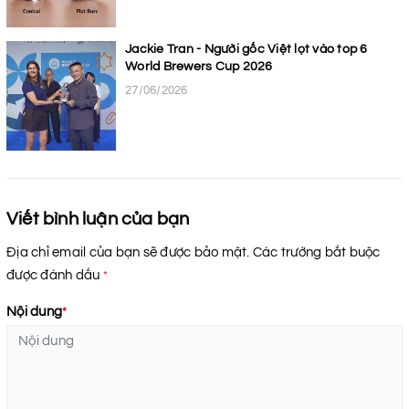
Jackie Tran - Người gốc Việt lọt vào top 6
World Brewers Cup 2026
27/06/2026
Viết bình luận của bạn
Địa chỉ email của bạn sẽ được bảo mật. Các trường bắt buộc
được đánh dấu
*
Nội dung
*