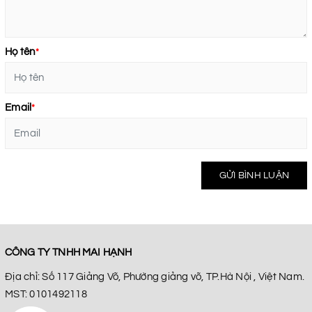
Họ tên
*
Email
*
GỬI BÌNH LUẬN
CÔNG TY TNHH MAI HẠNH
Địa chỉ: Số 117 Giảng Võ, Phường giảng võ, TP.Hà Nội , Việt Nam.
MST: 0101492118