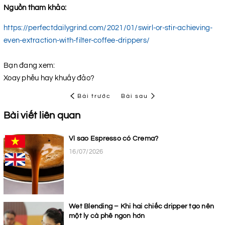
Nguồn tham khảo:
https://perfectdailygrind.com/2021/01/swirl-or-stir-achieving-
even-extraction-with-filter-coffee-drippers/
Bạn đang xem:
Xoay phễu hay khuấy đảo?
Bài trước
Bài sau
Bài viết liên quan
Vì sao Espresso có Crema?
16/07/2026
Wet Blending – Khi hai chiếc dripper tạo nên
một ly cà phê ngon hơn