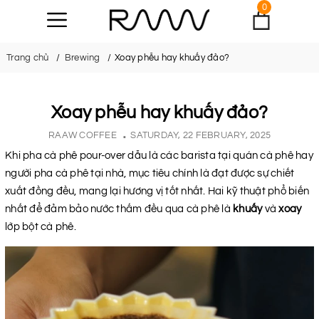
0
Trang chủ
Brewing
Xoay phễu hay khuấy đảo?
Xoay phễu hay khuấy đảo?
RAAW COFFEE
SATURDAY, 22 FEBRUARY, 2025
Khi pha cà phê pour-over dẫu là các barista tại quán cà phê hay
người pha cà phê tại nhà, mục tiêu chính là đạt được sự chiết
xuất đồng đều, mang lại hương vị tốt nhất. Hai kỹ thuật phổ biến
nhất để đảm bảo nước thấm đều qua cà phê là
khuấy
và
xoay
lớp bột cà phê.