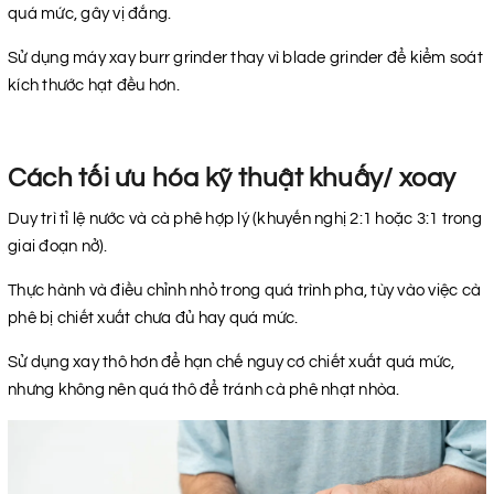
quá mức, gây vị đắng.
Sử dụng máy xay burr grinder thay vì blade grinder để kiểm soát
kích thước hạt đều hơn.
Cách tối ưu hóa kỹ thuật khuấy/ xoay
Duy trì tỉ lệ nước và cà phê hợp lý (khuyến nghị 2:1 hoặc 3:1 trong
giai đoạn nở).
Thực hành và điều chỉnh nhỏ trong quá trình pha, tùy vào việc cà
phê bị chiết xuất chưa đủ hay quá mức.
Sử dụng xay thô hơn để hạn chế nguy cơ chiết xuất quá mức,
nhưng không nên quá thô để tránh cà phê nhạt nhòa.