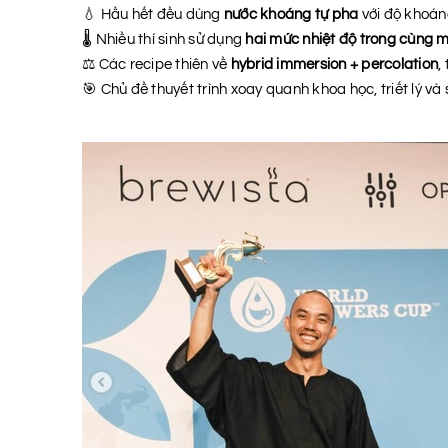
💧 Hầu hết đều dùng
nước khoáng tự pha
với độ khoán
🌡️ Nhiều thí sinh sử dụng
hai mức nhiệt độ trong cùng m
⚖️ Các recipe thiên về
hybrid immersion + percolation
,
🎯 Chủ đề thuyết trình xoay quanh khoa học, triết lý và 