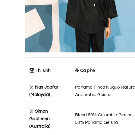
🏆 Thí sinh
☕ Cà phê
🥇
Nas Jaafar
Panama Finca Nuguo Natura
(Malaysia)
Anaerobic Geisha
🥈
Simon
Blend 50% Colombia Geisha 
Gautherin
50% Panama Geisha
(Australia)