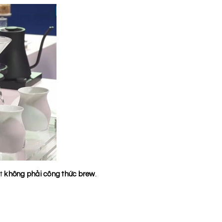
ất
không phải công thức brew
.