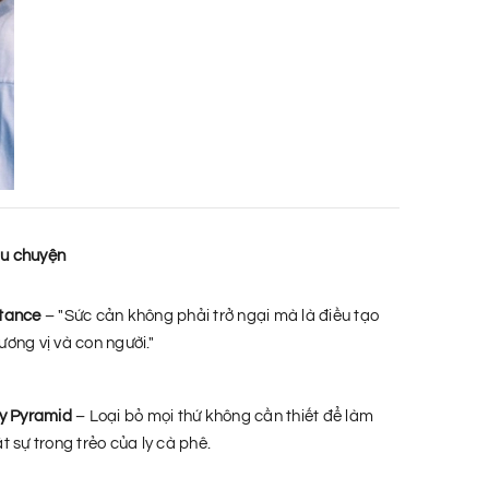
u chuyện
tance
– "Sức cản không phải trở ngại mà là điều tạo
ương vị và con người."
ty Pyramid
– Loại bỏ mọi thứ không cần thiết để làm
ật sự trong trẻo của ly cà phê.