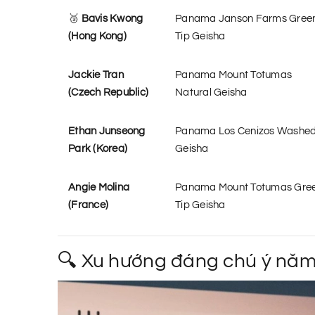
🥉
Bavis Kwong
Panama Janson Farms Gree
(Hong Kong)
Tip Geisha
Jackie Tran
Panama Mount Totumas
(Czech Republic)
Natural Geisha
Ethan Junseong
Panama Los Cenizos Washe
Park (Korea)
Geisha
Angie Molina
Panama Mount Totumas Gre
(France)
Tip Geisha
🔍 Xu hướng đáng chú ý năm