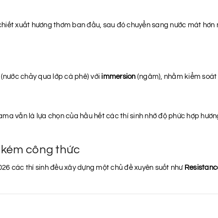
chiết xuất hương thơm ban đầu, sau đó chuyển sang nước mát hơn n
(nước chảy qua lớp cà phê) với
immersion
(ngâm), nhằm kiểm soát t
ma vẫn là lựa chọn của hầu hết các thí sinh nhờ độ phức hợp hương
 kém công thức
2026 các thí sinh đều xây dựng một chủ đề xuyên suốt như
Resistanc