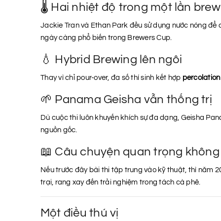
🌡️ Hai nhiệt độ trong một lần brew
Jackie Tran và Ethan Park đều sử dụng nước nóng để 
ngày càng phổ biến trong Brewers Cup.
💧 Hybrid Brewing lên ngôi
Thay vì chỉ pour-over, đa số thí sinh kết hợp
percolation
🌱 Panama Geisha vẫn thống trị
Dù cuộc thi luôn khuyến khích sự đa dạng, Geisha Pana
nguồn gốc.
📖 Câu chuyện quan trọng không
Nếu trước đây bài thi tập trung vào kỹ thuật, thì năm 
trại, rang xay đến trải nghiệm trong tách cà phê.
Một điều thú vị