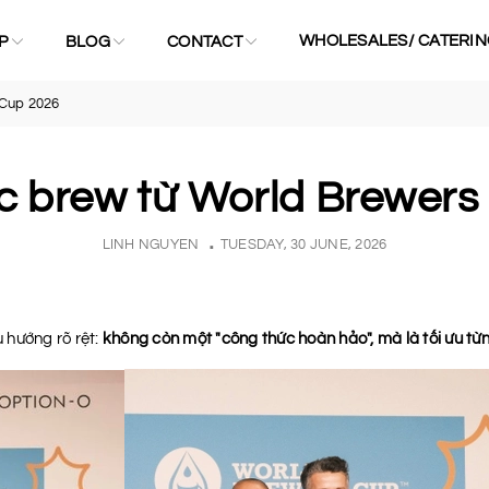
WHOLESALES/ CATERIN
P
BLOG
CONTACT
 Cup 2026
c brew từ World Brewers
LINH NGUYEN
TUESDAY, 30 JUNE, 2026
 hướng rõ rệt:
không còn một "công thức hoàn hảo", mà là tối ưu từ