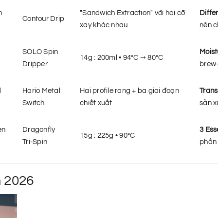
n
"Sandwich Extraction" với hai cỡ
Differ
Contour Drip
xay khác nhau
nên c
SOLO Spin
Moist
14g : 200ml • 94°C → 80°C
Dripper
brew 
d
Hario Metal
Hai profile rang + ba giai đoạn
Trans
Switch
chiết xuất
sản x
en
Dragonfly
3 Ess
15g : 225g • 90°C
Tri-Spin
phần 
 2026