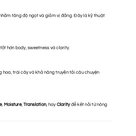
hằm tăng độ ngọt và giảm vị đắng. Đây là kỹ thuật
ốt hơn body, sweetness và clarity.
 hoa, trái cây và khả năng truyền tải câu chuyện
e
,
Moisture
,
Translation
, hay
Clarity
để kết nối từ nông