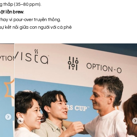
g thấp (35–80 ppm).
ột lần brew
.
 thay vì pour-over truyền thống.
sự kết nối giữa con người với cà phê