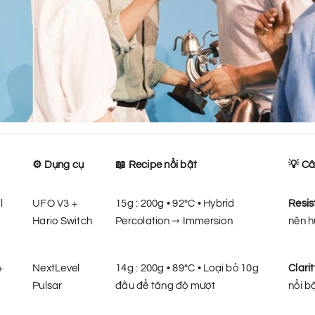
⚙️ Dụng cụ
📖 Recipe nổi bật
💡 Câ
l
UFO V3 +
15g : 200g • 92°C • Hybrid
Resis
Hario Switch
Percolation → Immersion
nên h
+
NextLevel
14g : 200g • 89°C • Loại bỏ 10g
Clari
Pulsar
đầu để tăng độ mượt
nổi b