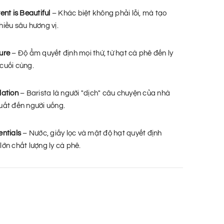
ent is Beautiful
– Khác biệt không phải lỗi, mà tạo
hiều sâu hương vị.
ure
– Độ ẩm quyết định mọi thứ, từ hạt cà phê đến ly
cuối cùng.
lation
– Barista là người "dịch" câu chuyện của nhà
uất đến người uống.
entials
– Nước, giấy lọc và mật độ hạt quyết định
lớn chất lượng ly cà phê.