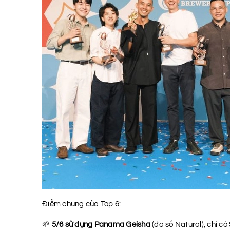
Điểm chung của Top 6:
🌱
5/6 sử dụng Panama Geisha
(đa số Natural), chỉ c