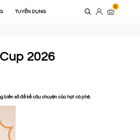
0
G
TUYỂN DỤNG
 Cup 2026
ng biến số để kể câu chuyện của hạt cà phê.