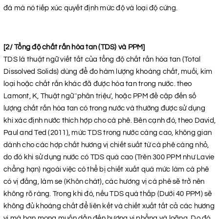
đá mà nó tiếp xúc quyết định mức độ và loại độ cứng.
[2/ Tổng độ chất rắn hòa tan (TDS) và PPM]
TDS là thuật ngữ viết tắt của tổng độ chất rắn hòa tan (Total
Dissolved Solids) dùng để đo hàm lượng khoáng chất, muối, kim
loại hoặc chất rắn khác đã được hòa tan trong nước. theo
Lamont, K, Thuật ngữ 'phân triệu', hoặc PPM đề cập đến số
lượng chất rắn hòa tan có trong nước và thường được sử dụng
khi xác định nước thích hợp cho cà phê. Bên cạnh đó, theo David,
Paul and Ted (2011), mức TDS trong nước càng cao, không gian
dành cho các hợp chất hương vị chiết suất từ cà phê càng nhỏ,
do đó khi sử dụng nước có TDS quá cao (Trên 300 PPM như Lavie
chẳng hạn) ngoài việc có thể bị chiết xuất quá mức làm cà phê
có vị đắng, làm se (Khôn chát), các hương vị cà phê sẽ trở nên
không rõ ràng. Trong khi đó, nếu TDS quá thấp (Dưới 40 PPM) sẽ
không đủ khoáng chất để liên kết và chiết xuất tất cả các hương
vị mà bạn mong muốn dẫn đến hương vị phẳng và loãng. Do đó,