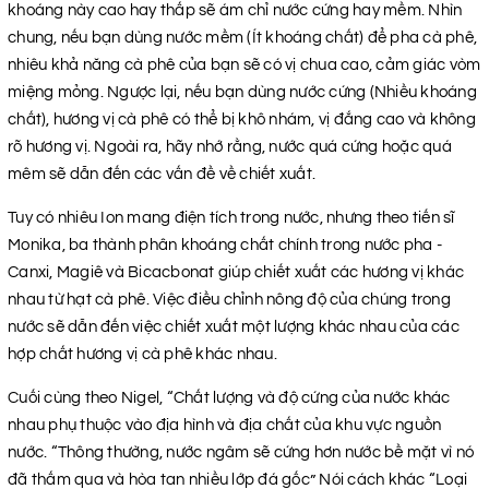
khoáng này cao hay thấp sẽ ám chỉ nước cứng hay mềm. Nhìn
chung, nếu bạn dùng nước mềm (Ít khoáng chất) để pha cà phê,
nhiêu khả năng cà phê của bạn sẽ có vị chua cao, cảm giác vòm
miệng mỏng. Ngược lại, nếu bạn dùng nước cứng (Nhiều khoáng
chất), hương vị cà phê có thể bị khô nhám, vị đắng cao và không
rõ hương vị. Ngoài ra, hãy nhớ rằng, nước quá cứng hoặc quá
mêm sẽ dẫn đến các vấn đề về chiết xuất.
Tuy có nhiêu Ion mang điện tích trong nước, nhưng theo tiến sĩ
Monika, ba thành phân khoáng chất chính trong nước pha -
Canxi, Magiê và Bicacbonat giúp chiết xuất các hương vị khác
nhau từ hạt cà phê. Việc điều chỉnh nông độ của chúng trong
nước sẽ dẫn đến việc chiết xuất một lượng khác nhau của các
hợp chất hương vị cà phê khác nhau.
Cuối cùng theo Nigel, “Chất lượng và độ cứng của nước khác
nhau phụ thuộc vào địa hình và địa chất của khu vực nguồn
nước. “Thông thường, nước ngâm sẽ cứng hơn nước bề mặt vì nó
đã thấm qua và hòa tan nhiều lớp đá gốc” Nói cách khác “Loại