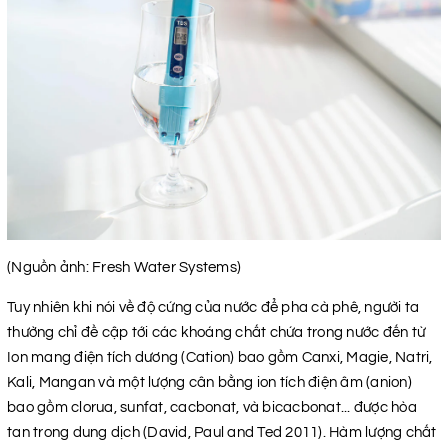
(Nguồn ảnh: Fresh Water Systems)
Tuy nhiên khi nói về độ cứng của nước để pha cà phê, người ta
thường chỉ đề cập tới các khoáng chất chứa trong nước đến từ
Ion mang điện tích dương (Cation) bao gồm Canxi, Magie, Natri,
Kali, Mangan và một lượng cân bằng ion tích điện âm (anion)
bao gồm clorua, sunfat, cacbonat, và bicacbonat... được hòa
tan trong dung dịch (David, Paul and Ted 2011). Hàm lượng chất