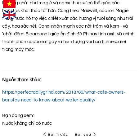
khoáng chất như magiê và canxi thực sự có thể giúp các
baristas khai thác tốt hơn. Cũng theo Maxwell, các ion Magiê
trong nước hỗ trợ việc chiết xuất các hương vị tươi sáng như trái
cây, hoa sắc nét, Canxi nhấn mạnh các nốt trầm và kem - và
'chất đệm’ Bicarbonat giúp ổn định độ Ph hay tính axit. Và chính
thành phân cacbonat gây ra hiện tượng vôi hóa (Limescale)
trong máy móc.
Nguồn tham khảo:
https://perfectdailygrind.com/2018/06/what-cafe-owners-
baristas-need-to-know-about-water-quality/
Bạn đang xem:
Nước không chỉ có nước
Bài trước
Bài sau