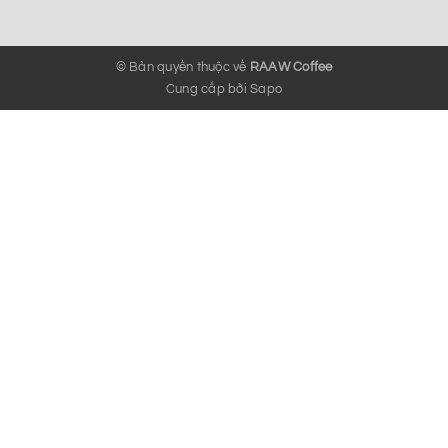
© Bản quyền thuộc về
RAAW Coffee
Cung cấp bởi
Sapo