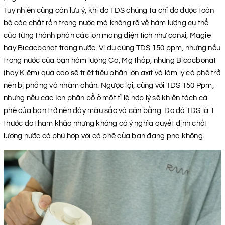
Tuy nhiên cũng cân lưu ý, khi đo TDS chúng ta chỉ đo được toàn
bộ các chất rắn trong nước mà không rõ về hàm lượng cụ thể
của từng thành phân các ion mang điện tích như canxi, Magie
hay Bicacbonat trong nước. Ví dụ cùng TDS 150 ppm, nhưng nếu
trong nước của bạn hàm lượng Ca, Mg thấp, nhưng Bicacbonat
(hay Kiêm) quá cao sẽ triệt tiêu phân lớn axit và làm ly cà phê trở
nên bị phẳng và nhàm chán. Ngược lại, cũng với TDS 150 Ppm,
nhưng nếu các Ion phân bổ ở một tỉ lệ hợp lý sẽ khiến tách cà
phê của bạn trở nên đây màu sắc và cân bằng. Do đó TDS là 1
thước đo tham khảo nhưng không có ý nghĩa quyết định chất
lượng nước có phù hợp với cà phê của bạn đang pha không.