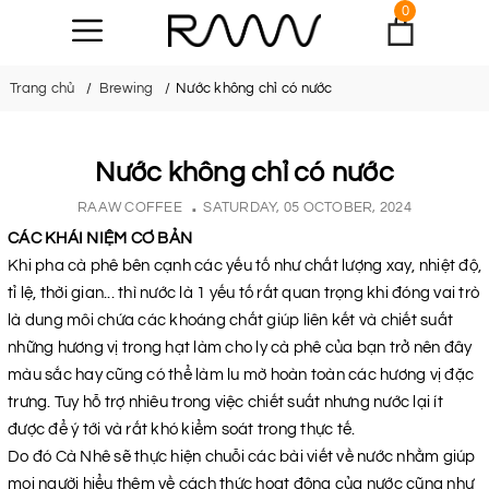
0
Trang chủ
Brewing
Nước không chỉ có nước
Nước không chỉ có nước
RAAW COFFEE
SATURDAY, 05 OCTOBER, 2024
CÁC KHÁI NIỆM CƠ BẢN
Khi pha cà phê bên cạnh các yếu tố như chất lượng xay, nhiệt độ,
tỉ lệ, thời gian... thì nước là 1 yếu tố rất quan trọng khi đóng vai trò
là dung môi chứa các khoáng chất giúp liên kết và chiết suất
những hương vị trong hạt làm cho ly cà phê của bạn trở nên đây
màu sắc hay cũng có thể làm lu mờ hoàn toàn các hương vị đặc
trưng. Tuy hỗ trợ nhiêu trong việc chiết suất nhưng nước lại ít
được để ý tới và rất khó kiểm soát trong thực tế.
Do đó Cà Nhê sẽ thực hiện chuỗi các bài viết về nước nhằm giúp
mọi người hiểu thêm về cách thức hoạt động của nước cũng như