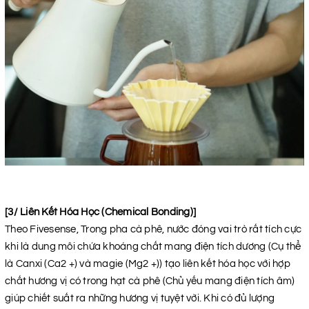
[3/ Liên Kết Hóa Học (Chemical Bonding)]
Theo Fivesense, Trong pha cà phê, nước đóng vai trò rất tích cực
khi là dung môi chứa khoáng chất mang điện tích dương (Cụ thể
là Canxi (Ca2 +) và magie (Mg2 +)) tạo liên kết hóa học với hợp
chất hương vị có trong hạt cà phê (Chủ yếu mang điện tích âm)
giúp chiết suất ra những hương vị tuyệt vời. Khi có đủ lượng