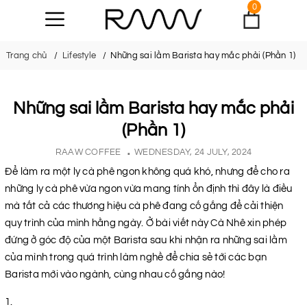
0
Trang chủ
Lifestyle
Những sai lầm Barista hay mắc phải (Phần 1)
Những sai lầm Barista hay mắc phải
(Phần 1)
RAAW COFFEE
WEDNESDAY, 24 JULY, 2024
Để làm ra một ly cà phê ngon không quá khó, nhưng để cho ra
những ly cà phê vừa ngon vừa mang tính ổn định thì đây là điều
mà tất cả các thương hiệu cà phê đang cố gắng để cải thiện
quy trình của mình hằng ngày. Ở bài viết này Cà Nhê xin phép
đứng ở góc độ của một Barista sau khi nhận ra những sai lầm
của mình trong quá trình làm nghề để chia sẻ tới các bạn
Barista mới vào ngành, cùng nhau cố gắng nào!