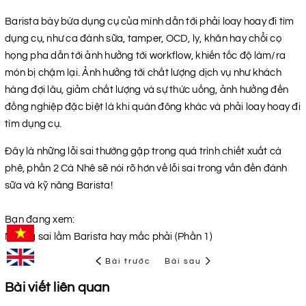
Barista bày bừa dụng cụ của mình dẫn tới phải loay hoay đi tìm
dụng cụ, như ca đánh sữa, tamper, OCD, ly, khăn hay chổi cọ
họng pha dẫn tới ảnh hưởng tới workflow, khiến tốc độ làm/ra
món bị chậm lại. Ảnh hưởng tới chất lượng dịch vụ như khách
hàng đợi lâu, giảm chất lượng và sự thức uống, ảnh hưởng đến
đồng nghiệp đặc biệt là khi quán đông khác và phải loay hoay đi
tìm dụng cụ.
Đây là những lỗi sai thường gặp trong quá trình chiết xuất cà
phê, phần 2 Cà Nhê sẽ nói rõ hơn về lỗi sai trong vấn đền đánh
sữa và kỹ năng Barista!
Bạn đang xem:
Những sai lầm Barista hay mắc phải (Phần 1)
Bài trước
Bài sau
Bài viết liên quan