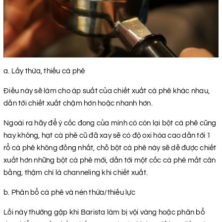
a. Lấy thừa, thiếu cà phê
Điều này sẽ làm cho áp suất của chiết xuất cà phê khác nhau,
dẫn tới chiết xuất chậm hơn hoặc nhanh hơn.
Ngoài ra hãy để ý cốc đong của mình có còn lại bột cà phê cũng
hay không, hạt cà phê cũ đã xay sẽ có độ oxi hóa cao dẫn tới 1
rổ cà phê không đồng nhất, chỗ bột cà phê này sẽ dễ được chiết
xuất hơn những bột cà phê mới, dẫn tới một cốc cà phê mất cân
bằng, thậm chí là channeling khi chiết xuất.
b. Phân bổ cà phê và nén thừa/thiếu lực
Lỗi này thường gặp khi Barista làm bị vội vàng hoặc phân bổ