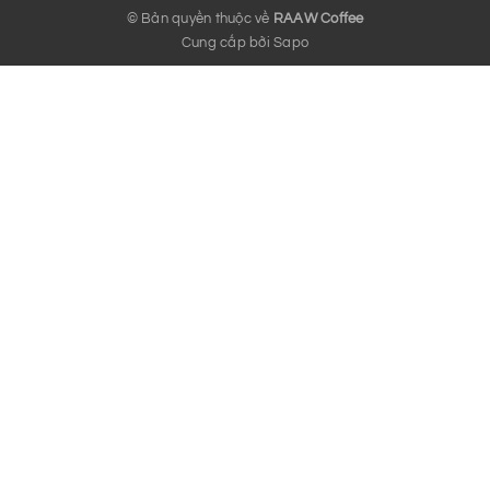
© Bản quyền thuộc về
RAAW Coffee
Cung cấp bởi
Sapo