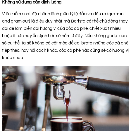
Không sử dụng cân định lượng
Việc kiểm soát độ chênh lệch giữa tỷ lệ đầu và đầu ra (gram in
and gram out) là điều duy nhất mà Barista có thể chủ động thay
đổi để làm biến đổi hương vị của cốc cà phê, chiết xuất nhiều
hoặc ít hơn hay ổn định hơn sẽ nằm ở đây. Nếu không ghi lại con
số cụ thể, ta sẽ không có cột mốc để calibrate những cốc cà phê
tiếp theo, hay nói cách khác, cốc cà phê nào cũng sẽ có hương vị
khác nhau.