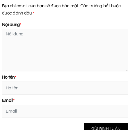
Địa chỉ email của bạn sẽ được bảo mật. Các trường bắt buộc
được đánh dấu
*
Nội dung
*
Họ tên
*
Email
*
GỬI BÌNH LUẬN