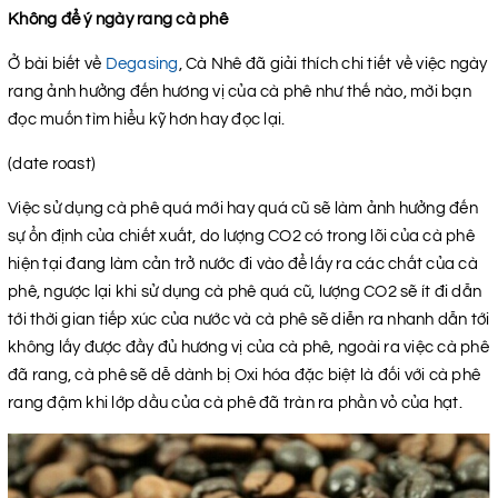
Không để ý ngày rang cà phê
Ở bài biết về
Degasing
, Cà Nhê đã giải thích chi tiết về việc ngày
rang ảnh hưởng đến hương vị của cà phê như thế nào, mời bạn
đọc muốn tìm hiểu kỹ hơn hay đọc lại.
(date roast)
Việc sử dụng cà phê quá mới hay quá cũ sẽ làm ảnh hưởng đến
sự ổn định của chiết xuất, do lượng CO2 có trong lõi của cà phê
hiện tại đang làm cản trở nước đi vào để lấy ra các chất của cà
phê, ngược lại khi sử dụng cà phê quá cũ, lượng CO2 sẽ ít đi dẫn
tới thời gian tiếp xúc của nước và cà phê sẽ diễn ra nhanh dẫn tới
không lấy được đầy đủ hương vị của cà phê, ngoài ra việc cà phê
đã rang, cà phê sẽ dễ dành bị Oxi hóa đặc biệt là đối với cà phê
rang đậm khi lớp dầu của cà phê đã tràn ra phần vỏ của hạt.