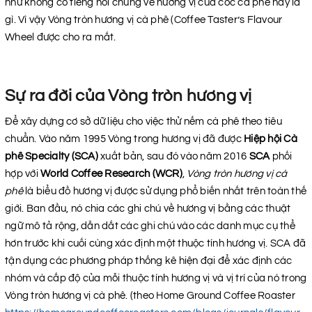
như không có tiếng nói chung về hương vị của cốc cà phê này là
gì. Vì vậy Vòng tròn hương vị cà phê (Coffee Taster’s Flavour
Wheel được cho ra mắt.
Sự ra đời của Vòng tròn hương vị
Để xây dựng cơ sở dữ liệu cho việc thử nếm cà phê theo tiêu
chuẩn. Vào năm 1995 Vòng trong hương vị đã được
Hiệp hội Cà
phê Specialty (SCA)
xuất bản, sau đó vào năm 2016
SCA
phối
hợp với
World Coffee Research (WCR)
,
Vòng tròn hương vị cà
phê
là biểu đồ hương vị được sử dụng phổ biến nhất trên toàn thế
giới. Ban đầu, nó chia các ghi chú về hương vị bằng các thuật
ngữ mô tả rộng, dẫn dắt các ghi chú vào các danh mục cụ thể
hơn trước khi cuối cùng xác định một thuộc tính hương vị. SCA đã
tận dụng các phương pháp thống kê hiện đại để xác định các
nhóm và cấp độ của mỗi thuộc tính hương vị và vị trí của nó trong
Vòng tròn hương vị cà phê. (theo Home Ground Coffee Roaster