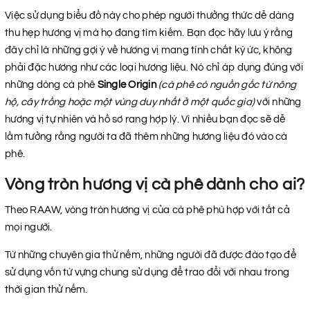
Việc sử dụng biểu đồ này cho phép người thưởng thức dễ dàng
thu hẹp hương vị mà họ đang tìm kiếm. Bạn đọc hãy lưu ý rằng
đây chỉ là những gợi ý về hương vị mang tính chất ký ức, không
phải đặc hương như các loại hương liệu. Nó chỉ áp dụng đúng với
những dòng cà phê
Single Origin
(cà phê có nguồn gốc từ nông
hộ, cây trồng hoặc một vùng duy nhất ở một quốc gia)
với những
hương vị tự nhiên và hồ sơ rang hợp lý. Vì nhiều bạn đọc sẽ dễ
lầm tưởng rằng người ta đã thêm những hương liệu đó vào cà
phê.
Vòng tròn hương vị cà phê dành cho ai?
Theo RAAW, vòng tròn hương vị của cà phê phù hợp với tất cả
mọi người.
Từ những chuyên gia thử nếm, những người đã được đào tạo để
sử dụng vốn từ vựng chung sử dụng để trao đổi với nhau trong
thời gian thử nếm.