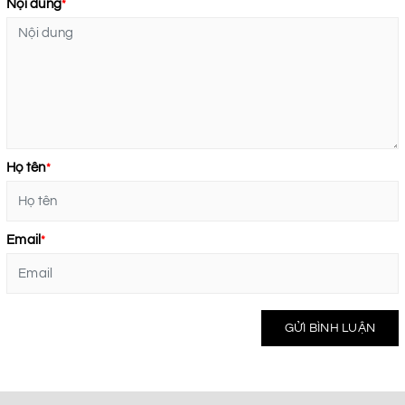
Nội dung
*
Họ tên
*
Email
*
GỬI BÌNH LUẬN