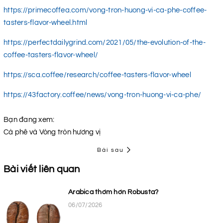
https://primecoffea.com/vong-tron-huong-vi-ca-phe-coffee-
tasters-flavor-wheel.html
https://perfectdailygrind.com/2021/05/the-evolution-of-the-
coffee-tasters-flavor-wheel/
https://sca.coffee/research/coffee-tasters-flavor-wheel
https://43factory.coffee/news/vong-tron-huong-vi-ca-phe/
Bạn đang xem:
Cà phê và Vòng tròn hương vị
Bài sau
Bài viết liên quan
Arabica thơm hơn Robusta?
06/07/2026