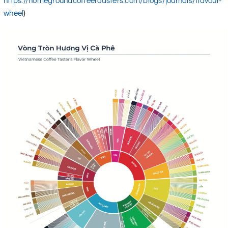
https://homegroundcoffeeroasters.com/blogs/journals/flavour-
wheel
)