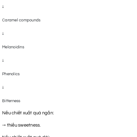
↓

Caramel compounds

↓

Melanoidins

↓

Phenolics

↓

Nếu chiết xuất quá ngắn:
→ thiếu sweetness.