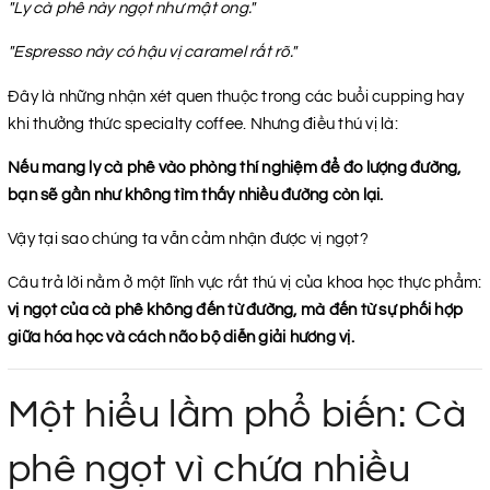
"Ly cà phê này ngọt như mật ong."
"Espresso này có hậu vị caramel rất rõ."
Đây là những nhận xét quen thuộc trong các buổi cupping hay
khi thưởng thức specialty coffee. Nhưng điều thú vị là:
Nếu mang ly cà phê vào phòng thí nghiệm để đo lượng đường,
bạn sẽ gần như không tìm thấy nhiều đường còn lại.
Vậy tại sao chúng ta vẫn cảm nhận được vị ngọt?
Câu trả lời nằm ở một lĩnh vực rất thú vị của khoa học thực phẩm:
vị ngọt của cà phê không đến từ đường, mà đến từ sự phối hợp
giữa hóa học và cách não bộ diễn giải hương vị.
Một hiểu lầm phổ biến: Cà
phê ngọt vì chứa nhiều