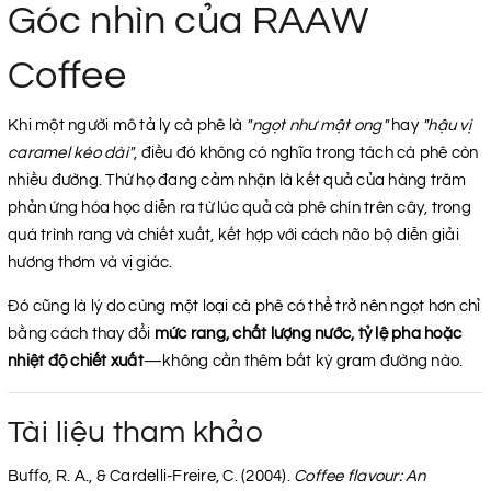
Góc nhìn của RAAW
Coffee
Khi một người mô tả ly cà phê là
"ngọt như mật ong"
hay
"hậu vị
caramel kéo dài"
, điều đó không có nghĩa trong tách cà phê còn
nhiều đường. Thứ họ đang cảm nhận là kết quả của hàng trăm
phản ứng hóa học diễn ra từ lúc quả cà phê chín trên cây, trong
quá trình rang và chiết xuất, kết hợp với cách não bộ diễn giải
hương thơm và vị giác.
Đó cũng là lý do cùng một loại cà phê có thể trở nên ngọt hơn chỉ
bằng cách thay đổi
mức rang, chất lượng nước, tỷ lệ pha hoặc
nhiệt độ chiết xuất
—không cần thêm bất kỳ gram đường nào.
Tài liệu tham khảo
Buffo, R. A., & Cardelli-Freire, C. (2004).
Coffee flavour: An