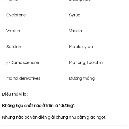
Cyclotene
Syrup
Vanillin
Vanilla
Sotolon
Maple syrup
β-Damascenone
Mật ong, táo chín
Maltol derivatives
Đường thắng
Điều thú vị là:
Không hợp chất nào ở trên là "đường".
Nhưng não bộ vẫn diễn giải chúng như cảm giác ngọt.