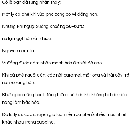
Có lẽ bạn đã từng nhận thấy:
Một ly cà phê khi vừa pha xong có vẻ đắng hơn.
Nhưng khi nguội xuống khoảng
50–60°C
,
nó lại ngọt hơn rất nhiều.
Nguyên nhân là:
Vị đắng được cảm nhận mạnh hơn ở nhiệt độ cao.
Khi cà phê nguội dần, các nốt caramel, mật ong và trái cây trở
nên rõ ràng hơn.
Khứu giác cũng hoạt động hiệu quả hơn khi không bị hơi nước
nóng làm bão hòa.
Đó là lý do các chuyên gia luôn nếm cà phê ở nhiều mức nhiệt
khác nhau trong cupping.