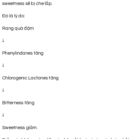
sweetness sẽ bị che lấp.
Đó là lý do:
Rang quá đậm
↓
Phenylindanes tăng
↓
Chlorogenic Lactones tăng
↓
Bitterness tăng
↓
Sweetness giảm.