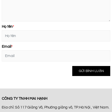
Họ tên
*
Email
*
GỬI BÌNH LUẬN
CÔNG TY TNHH MAI HẠNH
Địa chỉ: Số 117 Giảng Võ, Phường giảng võ, TP.Hà Nội , Việt Nam.