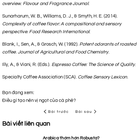
overview
.
Flavour and Fragrance Journal
.
Sunarharum, W. B., Williams, D. J., & Smyth, H. E. (2014).
Complexity of coffee flavor: A compositional and sensory
perspective
.
Food Research International
.
Blank, I., Sen, A., & Grosch, W. (1992).
Potent odorants of roasted
coffee
.
Journal of Agricultural and Food Chemistry
.
Illy, A., & Viani, R. (Eds.).
Espresso Coffee: The Science of Quality
.
Specialty Coffee Association (SCA).
Coffee Sensory Lexicon
.
Bạn đang xem:
Điều gì tạo nên vị ngọt của cà phê?
Bài trước
Bài sau
Bài viết liên quan
Arabica thơm hơn Robusta?