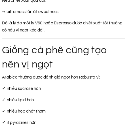
Nếu chiết xuất quá dài:
→ bitterness lấn át sweetness.
Đó là lý do một ly V60 hoặc Espresso được chiết xuất tốt thường
có hậu vị ngọt kéo dài.
Giống cà phê cũng tạo
nên vị ngọt
Arabica thường được đánh giá ngọt hơn Robusta vì:
✓ nhiều sucrose hơn
✓ nhiều lipid hơn
✓ nhiều hợp chất thơm
✓ ít pyrazines hơn