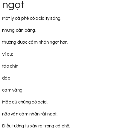
ngọt
Một ly cà phê có acidity sáng,
nhưng cân bằng,
thường được cảm nhận ngọt hơn.
Ví dụ:
táo chín
đào
cam vàng
Mặc dù chúng có acid,
não vẫn cảm nhận rất ngọt.
Điều tương tự xảy ra trong cà phê.