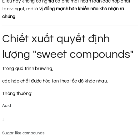
Điều này không có nghĩa cà phê mất hoàn toàn các hợp chất
tạo vị ngọt, mà là
vị đắng mạnh hơn khiến não khó nhận ra
chúng
.
Chiết xuất quyết định
lượng "sweet compounds"
Trong quá trình brewing,
các hợp chất được hòa tan theo tốc độ khác nhau.
Thông thường:
Acid

↓

Sugar-like compounds
