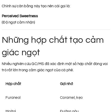
Chính sự cân bằng này tạo nên cái gọi là:
Perceived Sweetness
(Độ ngọt cảm nhận)
Những hợp chất tạo cảm
giác ngọt
Nhiều nghiên cứu GC/MS đã xác định một số hợp chất đóng vai
trò rất lớn trong cảm giác ngọt của cà phê.
Hợp chất
Gợi nhớ
Furaneol
Caramel, kẹo
Maltol
Đường nâu