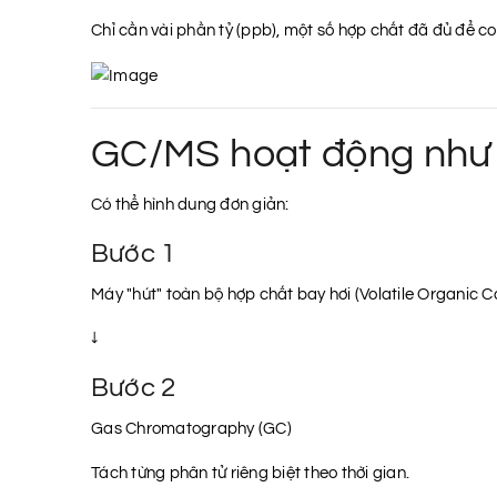
Chỉ cần vài phần tỷ (ppb), một số hợp chất đã đủ để 
GC/MS hoạt động như 
Có thể hình dung đơn giản:
Bước 1
Máy "hút" toàn bộ hợp chất bay hơi (Volatile Organic
↓
Bước 2
Gas Chromatography (GC)
Tách từng phân tử riêng biệt theo thời gian.