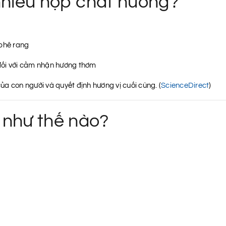
nhiêu hợp chất hương?
phê rang
đối với cảm nhận hương thơm
a con người và quyết định hương vị cuối cùng. (
ScienceDirect
)
 như thế nào?