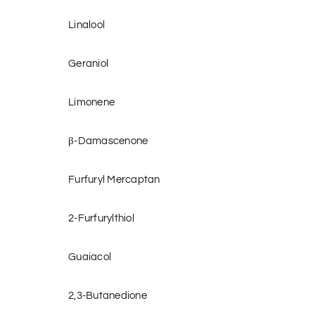
Linalool
Geraniol
Limonene
β-Damascenone
Furfuryl Mercaptan
2-Furfurylthiol
Guaiacol
2,3-Butanedione