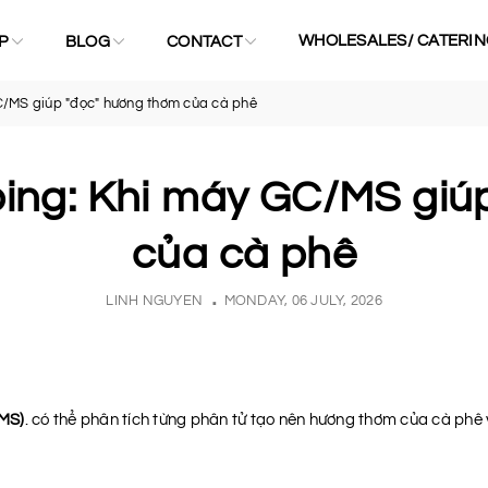
WHOLESALES/ CATERIN
P
BLOG
CONTACT
C/MS giúp "đọc" hương thơm của cà phê
ping: Khi máy GC/MS giú
của cà phê
LINH NGUYEN
MONDAY, 06 JULY, 2026
MS)
. có thể phân tích từng phân tử tạo nên hương thơm của cà phê