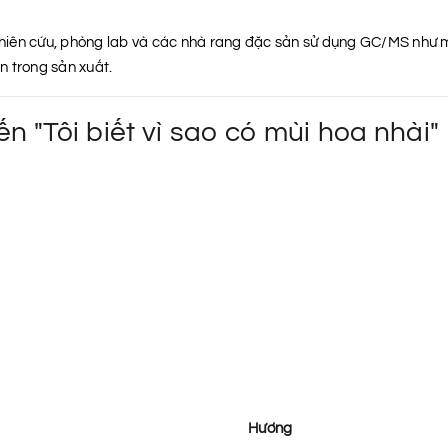
hiên cứu, phòng lab và các nhà rang đặc sản sử dụng GC/MS như m
n trong sản xuất.
ến "Tôi biết vì sao có mùi hoa nhài"
Hương