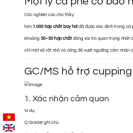
Một ly cà phê có bao 
Các nghiên cứu cho thấy:
hơn
1.000 hợp chất bay hơi
đã được xác định trong cà 
khoảng
30–50 hợp chất
đóng vai trò quan trọng nhất 
chỉ một số rất nhỏ có nồng độ vượt ngưỡng cảm nhận củ
GC/MS hỗ trợ cupping
1. Xác nhận cảm quan
Ví dụ:
Q Grader ghi chú