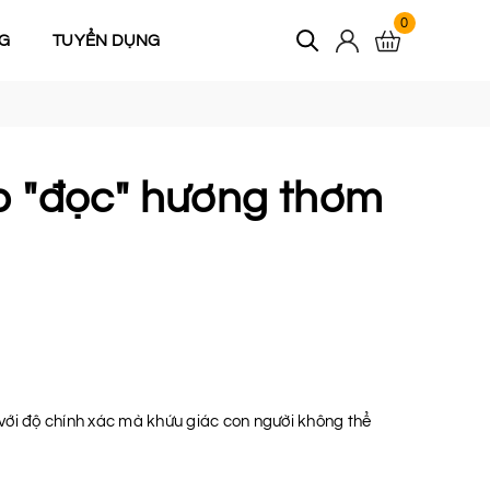
0
G
TUYỂN DỤNG
p "đọc" hương thơm
 với độ chính xác mà khứu giác con người không thể