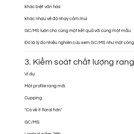
khác biệt văn hóa
khác nhau về độ nhạy cảm mùi
GC/MS luôn cho cùng một kết quả với cùng một mẫu.
Đó là lý do nhiều nghiên cứu xem GC/MS như một công c
3. Kiểm soát chất lượng ran
Ví dụ:
Một profile rang mới.
Cupping:
"Có vẻ ít floral hơn."
GC/MS: