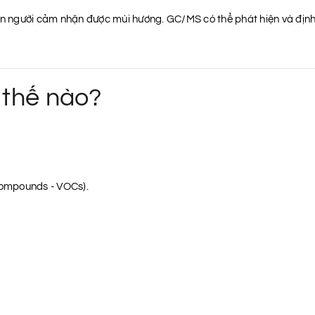
con người cảm nhận được mùi hương. GC/MS có thể phát hiện và định
thế nào?
 Compounds - VOCs).