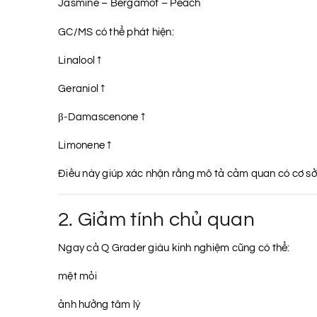
Jasmine – Bergamot – Peach
GC/MS có thể phát hiện:
Linalool ↑
Geraniol ↑
β-Damascenone ↑
Limonene ↑
Điều này giúp xác nhận rằng mô tả cảm quan có cơ sở
2. Giảm tính chủ quan
Ngay cả Q Grader giàu kinh nghiệm cũng có thể:
mệt mỏi
ảnh hưởng tâm lý