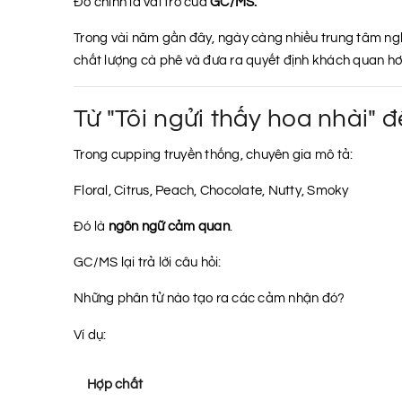
Đó chính là vai trò của
GC/MS.
Trong vài năm gần đây, ngày càng nhiều trung tâm ng
chất lượng cà phê và đưa ra quyết định khách quan hơ
Từ "Tôi ngửi thấy hoa nhài" đ
Trong cupping truyền thống, chuyên gia mô tả:
Floral, Citrus, Peach, Chocolate, Nutty, Smoky
Đó là
ngôn ngữ cảm quan
.
GC/MS lại trả lời câu hỏi:
Những phân tử nào tạo ra các cảm nhận đó?
Ví dụ:
Hợp chất