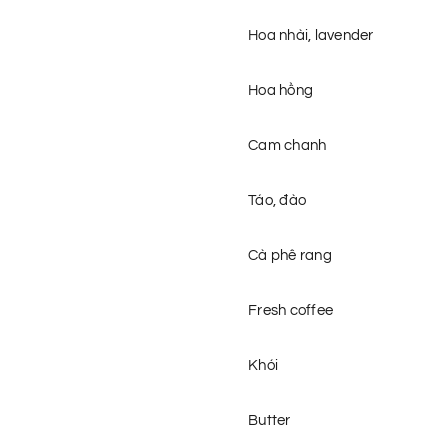
Hoa nhài, lavender
Hoa hồng
Cam chanh
Táo, đào
Cà phê rang
Fresh coffee
Khói
Butter