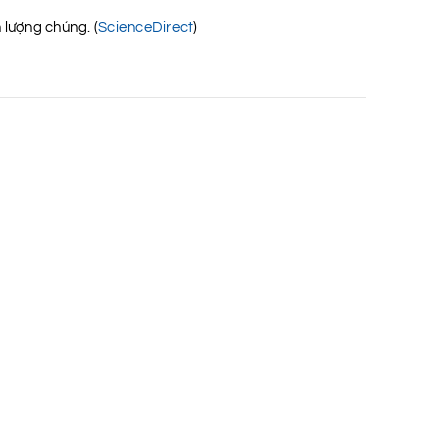
 lượng chúng. (
ScienceDirect
)