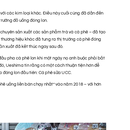
với các kim loại khác. Điều này cuối cùng đã dẫn đến
trường đồ uống đóng lon.
 chuyên sản xuất các sản phẩm trà và cà phê – đã tạo
ố thương hiệu khác đã tung ra thị trường cà phê đóng
ản xuất đã kết thúc ngay sau đó.
đầu pha cà phê lon khi một ngày nọ anh buộc phải bắt
đó, Ueshima tin rằng có một cách thuận tiện hơn để
ữa đóng lon đầu tiên: Cà phê sữa UCC.
 phê uống liền bán chạy nhất” vào năm 2018 – với hơn