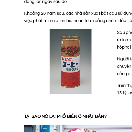
đóng lon ngay sau đó.
Khoảng 20 năm sau, các nhà sản xuất bắt đầu sử dụng 
việc phát minh ra lon bia hoàn toàn bằng nhôm đầu ti
S
au ph
ra loại
hộp tại
Người t
chuyến 
uống cà
Trên th
15 tỷ l
TẠI SAO NÓ LẠI PHỔ BIẾN Ở NHẬT BẢN?