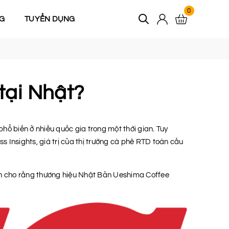
0
G
TUYỂN DỤNG
tại Nhật?
ổ biến ở nhiều quốc gia trong một thời gian. Tuy
s Insights, giá trị của thị trường cà phê RTD toàn cầu
ành cho rằng thương hiệu Nhật Bản Ueshima Coffee