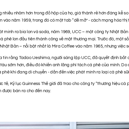
nhiều nhôm hơn trong đồ hộp của họ, giá thành rẻ hơn đáng kể so 
ên vào năm 1959, trong đó có một tab “dễ mở” - cách mạng hóa thị 
át minh ra bia lon và soda, năm 1969, UCC – một công ty Nhật Bản
 cà phê lon đầu tiên thành công về mặt thương mại. Trước đó, một s
 Nhật Bản – nổi bật nhất là Mira Coffee vào năm 1965, nhưng việc s
a tin rằng Tadao Ueshima, người sáng lập UCC, đã quyết định bắt 
tàu sớm hơn, điều đó khiến anh lãng phí tách cà phê của mình. Do 
 phê khi đang di chuyển - dẫn đến việc phát minh ra loại cà phê s
ực tế, Kỷ lục Guinness Thế giới đã trao cho công ty “thương hiệu cà
on được bán ra cho đến nay.