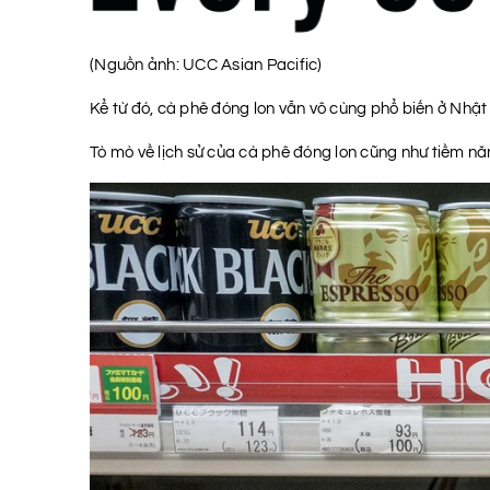
(Nguồn ảnh: UCC Asian Pacific)
Kể từ đó, cà phê đóng lon vẫn vô cùng phổ biến ở Nhật
Tò mò về lịch sử của cà phê đóng lon cũng như tiềm năn