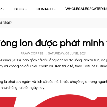
WHOLESALES/ CATERIN
P
BLOG
CONTACT
ại Nhật?
óng lon được phát minh 
RAAW COFFEE
SATURDAY, 08 JUNE, 2024
rink) (RTD), bao gồm cả đồ uống lạnh và đồ uống làm từ sữa, đã ph
 và không có dấu hiệu chậm lại. Trên thực tế, theo Fortune Busines
g là phải suy ngẫm về lịch sử của nó. Nhiều chuyên gia trong ng
như chúng ta biết ngày nay.