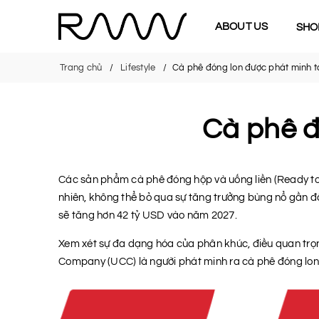
ABOUT US
SHO
Trang chủ
Lifestyle
Cà phê đóng lon được phát minh t
Cà phê đ
Các sản phẩm cà phê đóng hộp và uống liền (Ready to D
nhiên, không thể bỏ qua sự tăng trưởng bùng nổ gần đây
sẽ tăng hơn 42 tỷ USD vào năm 2027.
Xem xét sự đa dạng hóa của phân khúc, điều quan trọn
Company (UCC) là người phát minh ra cà phê đóng lon 