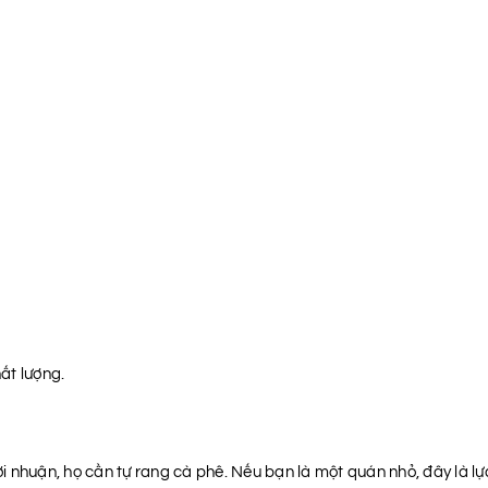
ất lượng.
 nhuận, họ cần tự rang cà phê. Nếu bạn là một quán nhỏ, đây là lự