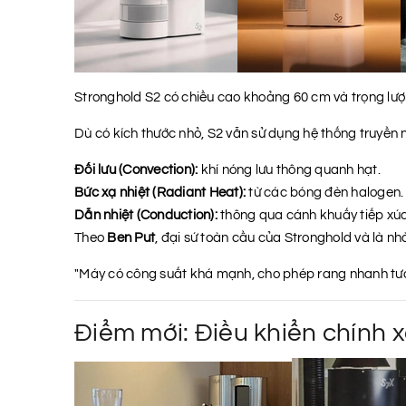
Stronghold S2 có chiều cao khoảng 60 cm và trọng lượ
Dù có kích thước nhỏ, S2 vẫn sử dụng hệ thống truyền 
Đối lưu (Convection):
khí nóng lưu thông quanh hạt.
Bức xạ nhiệt (Radiant Heat):
từ các bóng đèn halogen.
Dẫn nhiệt (Conduction):
thông qua cánh khuấy tiếp xúc 
Theo
Ben Put
, đại sứ toàn cầu của Stronghold và là nhà
"Máy có công suất khá mạnh, cho phép rang nhanh tươ
Điểm mới: Điều khiển chính 