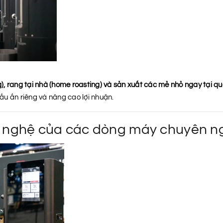
), rang tại nhà (home roasting) và sản xuất các mẻ nhỏ ngay tại q
ấu ấn riêng và nâng cao lợi nhuận.
 nghệ của các dòng máy chuyên n