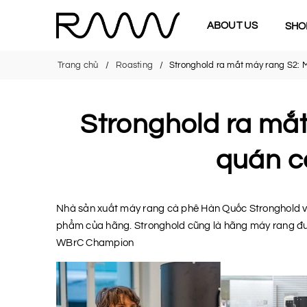
ABOUT US
SHO
Trang chủ
Roasting
Stronghold ra mắt máy rang S2: 
Stronghold ra mắ
quán c
Nhà sản xuất máy rang cà phê Hàn Quốc Stronghold 
phẩm của hãng. Stronghold cũng là hãng máy rang được
WBrC Champion