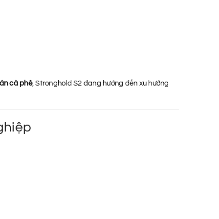
uán cà phê
, Stronghold S2 đang hướng đến xu hướng
ghiệp