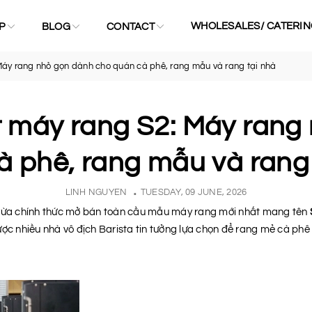
WHOLESALES/ CATERIN
P
BLOG
CONTACT
Máy rang nhỏ gọn dành cho quán cà phê, rang mẫu và rang tại nhà
t máy rang S2: Máy rang
à phê, rang mẫu và rang 
LINH NGUYEN
TUESDAY, 09 JUNE, 2026
vừa chính thức mở bán toàn cầu mẫu máy rang mới nhất mang tên
 nhiều nhà vô địch Barista tin tưởng lựa chọn để rang mẻ cà phê 