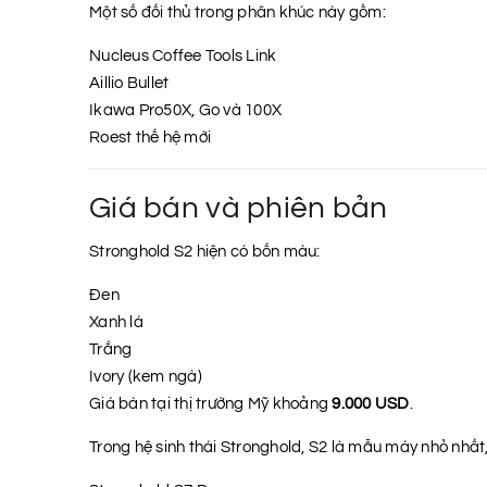
Một số đối thủ trong phân khúc này gồm:
Nucleus Coffee Tools Link
Aillio Bullet
Ikawa Pro50X, Go và 100X
Roest thế hệ mới
Giá bán và phiên bản
Stronghold S2 hiện có bốn màu:
Đen
Xanh lá
Trắng
Ivory (kem ngà)
Giá bán tại thị trường Mỹ khoảng
9.000 USD
.
Trong hệ sinh thái Stronghold, S2 là mẫu máy nhỏ nhấ