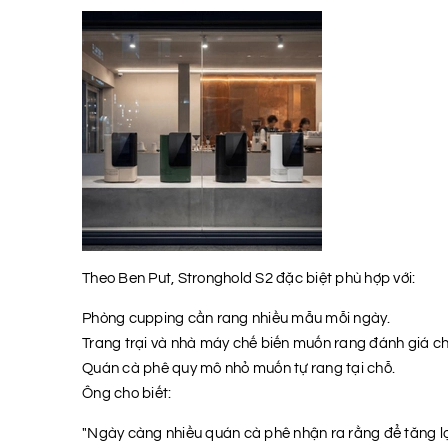
Theo Ben Put, Stronghold S2 đặc biệt phù hợp với:
Phòng cupping cần rang nhiều mẫu mỗi ngày.
Trang trại và nhà máy chế biến muốn rang đánh giá ch
Quán cà phê quy mô nhỏ muốn tự rang tại chỗ.
Ông cho biết:
"Ngày càng nhiều quán cà phê nhận ra rằng để tăng lợi