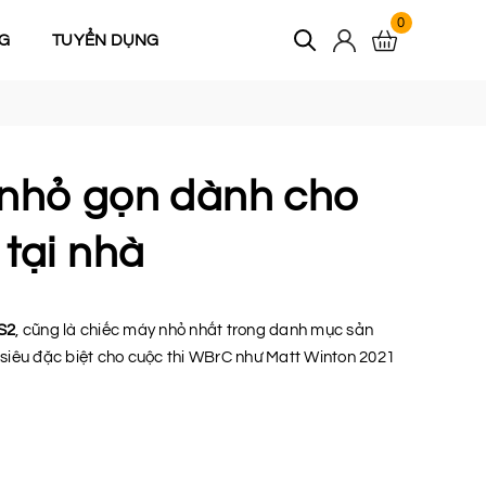
0
G
TUYỂN DỤNG
 nhỏ gọn dành cho
tại nhà
S2
, cũng là chiếc máy nhỏ nhất trong danh mục sản
siêu đặc biệt cho cuộc thi WBrC như Matt Winton 2021