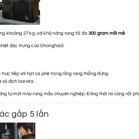
ng khoảng 27 kg, với khả năng rang tối đa
300 gram mỗi mẻ
.
nhiệt đặc trưng của Stronghold:
trực tiếp với hạt cà phê trong lồng rang thẳng đứng.
 vô địch barista:
ng tự một máy rang mẫu chuyên nghiệp. Đồng thời nó cũng rất phù 
xác gấp 5 lần