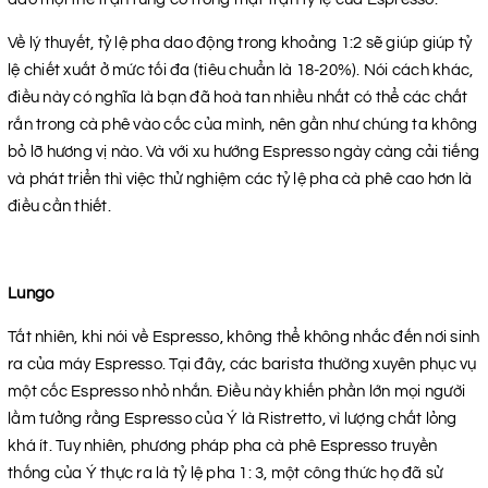
Về lý thuyết, tỷ lệ pha dao động trong khoảng 1:2 sẽ giúp giúp tỷ
lệ chiết xuất ở mức tối đa (tiêu chuẩn là 18-20%). Nói cách khác,
điều này có nghĩa là bạn đã hoà tan nhiều nhất có thể các chất
rắn trong cà phê vào cốc của mình, nên gần như chúng ta không
bỏ lỡ hương vị nào. Và với xu hướng Espresso ngày càng cải tiếng
và phát triển thì việc thử nghiệm các tỷ lệ pha cà phê cao hơn là
điều cần thiết.
Lungo
Tất nhiên, khi nói về Espresso, không thể không nhắc đến nơi sinh
ra của máy Espresso. Tại đây, các barista thường xuyên phục vụ
một cốc Espresso nhỏ nhắn. Điều này khiến phần lớn mọi người
lầm tưởng rằng Espresso của Ý là Ristretto, vì lượng chất lỏng
khá ít. Tuy nhiên, phương pháp pha cà phê Espresso truyền
thống của Ý thực ra là tỷ lệ pha 1: 3, một công thức họ đã sử