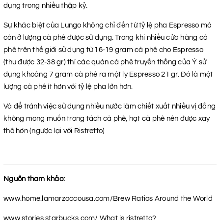
dụng trong nhiều thập kỷ.
Sự khác biệt của Lungo không chỉ đến từ tỷ lệ pha Espresso mà
còn ở lượng cà phê được sử dụng. Trong khi nhiều cửa hàng cà
phê trên thế giới sử dụng từ 16-19 gram cà phê cho Espresso
(thu được 32-38 gr) thì các quán cà phê truyền thống của Ý sử
dụng khoảng 7 gram cà phê ra một ly Espresso 21 gr. Đó là một
lượng cà phê ít hơn với tỷ lệ pha lớn hơn.
Và để tránh việc sử dụng nhiều nước làm chiết xuất nhiều vị đắng
không mong muốn trong tách cà phê, hạt cà phê nên được xay
thô hơn (ngược lại với Ristretto)
Nguồn tham khảo:
www.home.lamarzoccousa.com/Brew Ratios Around the World
www.stories.starbucks.com/ What is ristretto?