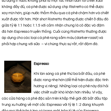
sử dụng ít nước không phải là một tác nhân dẫn tới chiết xuất
không đầy đủ, cà phê được sử dụng chp Ristretto có thể được
xay mịn hơn, giúp nước thẩm thấu qua cà phê chậm hơn và chiết
xuất được tốt hơn. Một shot Ristretto thường được chiết ở đâu đó
giữa tỷ lệ 1:1 hoặc 1:1.5 với cảm nhận chung là cô đặc và đậm
đà hơn Espresso truyền thống. Cuối cùng Ristretto thường được
áp dụng cho các loại cà phê rang sẫm màu (darker-roast) và
phối hợp chung với sữa – vì chúng thực sự rất, rất đậm đà.
Espresso
Khi làn sóng cà phê thứ ba bắt đầu, cà phê
được rang nhẹ hơn (để thể hiện được đặc tính
hương vị riêng). Những loại cà phê này đòi hỏi
việc chiết xuất khó khăn hơn nhiều. Vì vậy,
các cửa hàng cà phê đặc sản trên khắp thế giới đã bắt đầu tập
trung xu hướng về một cốc Espresso với tỷ lệ 1: 2 đang khuynh
đảo mọi thế trận từng có trong mặt trận tỷ lệ của Espresso.