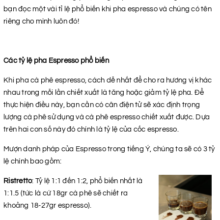
bạn đọc một vài tỉ lệ phổ biến khi pha espresso và chúng có tên
riêng cho mình luôn đó!
Các tỷ lệ pha Espresso phổ biến
Khi pha cà phê espresso, cách dễ nhất để cho ra hương vị khác
nhau trong mỗi lần chiết xuất là tăng hoặc giảm tỷ lệ pha. Để
thực hiện điều này, bạn cần có cân điện tử sẽ xác định trọng
lượng cà phê sử dụng và cà phê espresso chiết xuất được. Dựa
trên hai con số này đó chính là tỷ lệ của cốc espresso.
Mượn danh pháp của Espresso trong tiếng Ý, chúng ta sẽ có 3 tỷ
lệ chính bao gồm:
Ristretto
: Tỷ lệ 1:1 đến 1:2, phổ biến nhất là
1:1.5 (tức là cứ 18gr cà phê sẽ chiết ra
khoảng 18-27gr espresso).