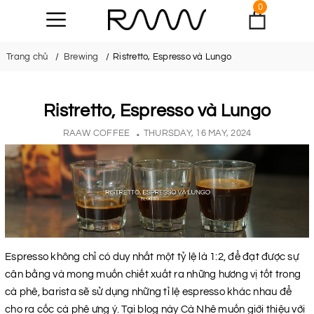
0
Trang chủ
Brewing
Ristretto, Espresso và Lungo
Ristretto, Espresso và Lungo
RAAW COFFEE
THURSDAY, 16 MAY, 2024
Espresso không chỉ có duy nhất một tỷ lệ là 1:2, để đạt được sự
cân bằng và mong muốn chiết xuất ra những hương vị tốt trong
cà phê, barista sẽ sử dụng những tỉ lệ espresso khác nhau để
cho ra cốc cà phê ưng ý. Tại blog này Cà Nhê muốn giới thiệu với