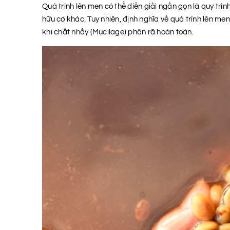
Quá trình lên men có thể diễn giải ngắn gọn là quy trì
hữu cơ khác. Tuy nhiên, định nghĩa về quá trình lên m
khi chất nhầy (Mucilage) phân rã hoàn toàn.