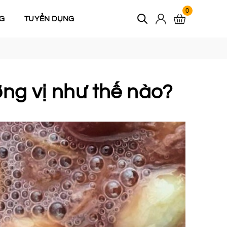
0
G
TUYỂN DỤNG
ng vị như thế nào?