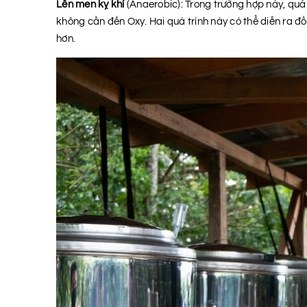
Lên men kỵ khí
(Anaerobic): Trong trường hợp này, quả
không cần đến Oxy. Hai quá trình này có thể diễn ra đồ
hơn.