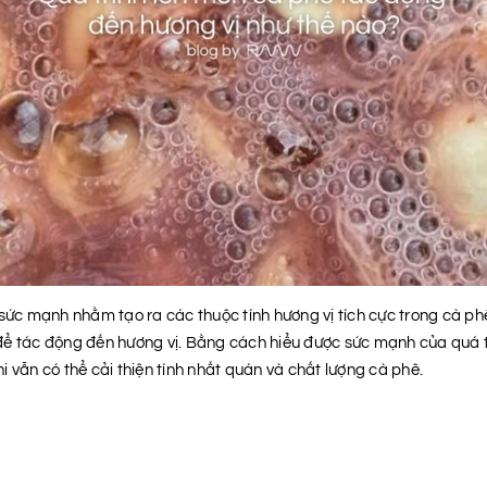
sức mạnh nhằm tạo ra các thuộc tính hương vị tích cực trong cà phê.
ội để tác động đến hương vị. Bằng cách hiểu được sức mạnh của quá 
 vẫn có thể cải thiện tính nhất quán và chất lượng cà phê.