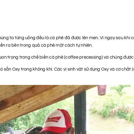
úng ta từng uống đều là cà phê đã được lên men. Vì ngay sau khi 
iễn ra bên trong quả cà phê một cách tự nhiên.
an trọng trong chế biến cà phê (coffee precessing) và chúng được
 có sẵn Oxy trong không khí. Các vi sinh vật sử dụng Oxy và cơ chất