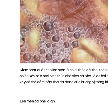
Kiểm soát quá trình lên men là chìa khóa để khai thác 
nhiên xảy ra ở mọi hình thức chế biến cà phê, là cơ h
xay có thể đảm bảo tính đa dạng của hương vị trong khi
Lên men cà phê là gì?