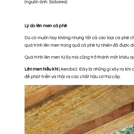
(nguồn ảnh: Sabores)
Lý do lên men cà phê
Dù có muốn hay không nhưng tất cả các loại cà phê ch
quá trình lên men trong quả cà phê tự nhiên đã được d
Quá trình lên men từ ấy mà cũng trở thành một khâu qu
Lên men hiếu khí
(Aerobic): Đây là những gì xảy ra khi
để phát triển và thải ra các chất hữu cơ thứ cấp.