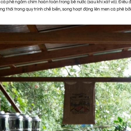
 cà phê ngâm chìm hoàn toàn trong bể nước (sau khi xát vỏ). Điều 
ng thời trong quy trình chế biến, song hoạt động lên men cà phê bởi