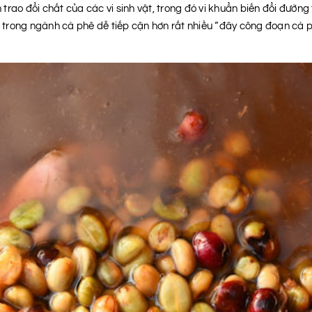
nh trao đổi chất của các vi sinh vật, trong đó vi khuẩn biến đổi đườ
en trong ngành cà phê dễ tiếp cận hơn rất nhiều “đây công đoạn cà