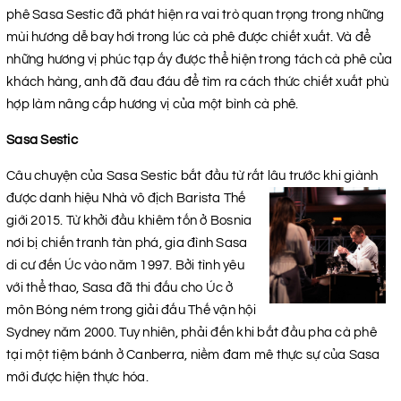
phê Sasa Sestic đã phát hiện ra vai trò quan trọng trong những
mùi hương dễ bay hơi trong lúc cà phê được chiết xuất. Và để
những hương vị phúc tạp ấy được thể hiện trong tách cà phê của
khách hàng, anh đã đau đáu để tìm ra cách thức chiết xuất phù
hợp làm nâng cấp hương vị của một bình cà phê.
Sasa Sestic
Câu chuyện của Sasa Sestic bắt đầu từ rất lâu trước khi
giành
được danh hiệu Nhà vô địch Barista Thế
giới 2015. Từ khởi đầu khiêm tốn ở Bosnia
nơi bị chiến tranh tàn phá, gia đình Sasa
di cư đến Úc vào năm 1997. Bởi tình yêu
với thể thao, Sasa đã thi đấu cho Úc ở
môn Bóng ném trong giải đấu Thế vận hội
Sydney năm 2000. Tuy nhiên, phải đến khi bắt đầu pha cà phê
tại một tiệm bánh ở Canberra, niềm đam mê thực sự của Sasa
mới được hiện thực hóa.