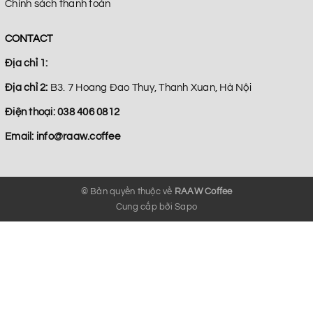
Chính sách thanh toán
CONTACT
Địa chỉ 1:
Địa chỉ 2:
B3. 7 Hoang Đao Thuy, Thanh Xuan, Hà Nội
Điện thoại:
038 406 0812
Email:
info@raaw.coffee
© Bản quyền thuộc về
RAAW Coffee
Cung cấp bởi
Sapo