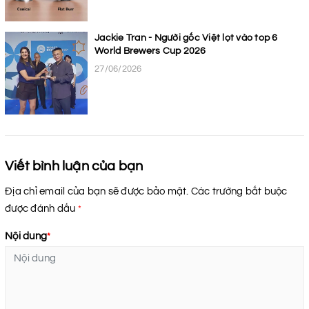
Jackie Tran - Người gốc Việt lọt vào top 6
World Brewers Cup 2026
27/06/2026
Viết bình luận của bạn
Địa chỉ email của bạn sẽ được bảo mật. Các trường bắt buộc
được đánh dấu
*
Nội dung
*