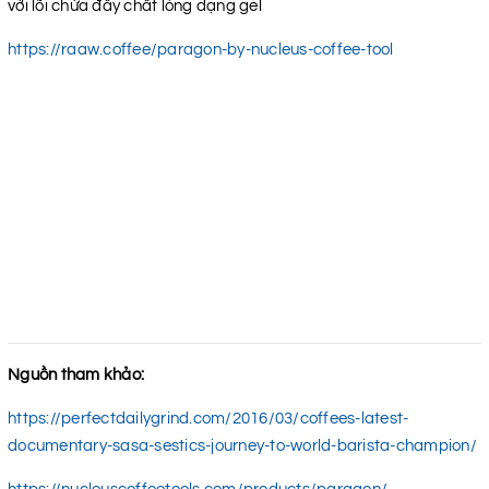
với lõi chứa đầy chất lỏng dạng gel
https://raaw.coffee/paragon-by-nucleus-coffee-tool
Nguồn tham khảo:
https://perfectdailygrind.com/2016/03/coffees-latest-
documentary-sasa-sestics-journey-to-world-barista-champion/