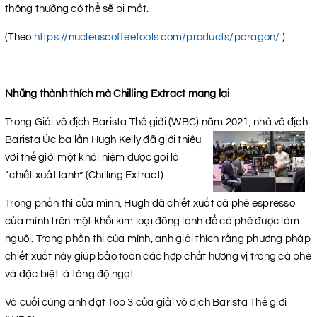
thông thường có thể sẽ bị mất.
(Theo
https://nucleuscoffeetools.com/products/paragon/
)
Những thành thích mà Chilling Extract mang lại
Trong Giải vô địch Barista Thế giới (WBC) năm 2021, nhà vô
địch
Barista Úc ba lần Hugh Kelly đã giới thiệu
với thế giới một khái niệm được gọi là
“chiết xuất lạnh” (Chilling Extract).
Trong phần thi của mình, Hugh đã chiết xuất cà phê espresso
của mình trên một khối kim loại đông lạnh để cà phê được làm
nguội. Trong phần thi của mình, anh giải thích rằng phương pháp
chiết xuất này giúp bảo toàn các hợp chất hương vị trong cà phê
và đặc biệt là tăng độ ngọt.
Và cuối cùng anh đạt Top 3 của giải vô địch Barista Thế giới