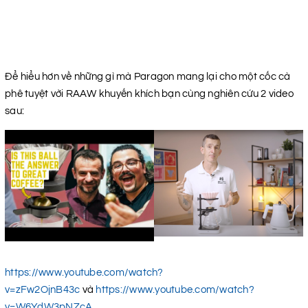
Để hiểu hơn về những gì mà Paragon mang lại cho một cốc cà
phê tuyệt vời RAAW khuyến khích bạn cùng nghiên cứu 2 video
sau:
https://www.youtube.com/watch?
v=zFw2OjnB43c
và
https://www.youtube.com/watch?
v=W6YdW3pNZcA