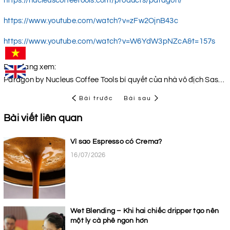
https://nucleuscoffeetools.com/products/paragon/
https://www.youtube.com/watch?v=zFw2OjnB43c
https://www.youtube.com/watch?v=W6YdW3pNZcA&t=157s
Bạn đang xem:
Paragon by Nucleus Coffee Tools bí quyết của nhà vô địch Sasa Sestic
Bài trước
Bài sau
Bài viết liên quan
Vì sao Espresso có Crema?
16/07/2026
Wet Blending – Khi hai chiếc dripper tạo nên
một ly cà phê ngon hơn