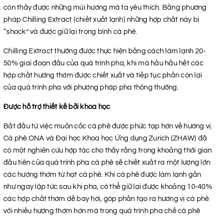
còn thấy được những mùi hương mà ta yêu thích. Bằng phương
pháp Chilling Extract (chiết xuất lạnh) những hợp chất này bị
“shock” và được giữ lại trong bình cà phê.
Chilling Extract thường được thực hiện bằng cách làm lạnh 20-
50% giai đoạn đầu của quá trình pha, khi mà hầu hầu hết các
hợp chất hương thơm được chiết xuất và tiếp tục phần còn lại
của quá trình pha với phương pháp pha thông thường.
Được hỗ trợ thiết kế bởi khoa học
Bắt đầu từ việc muốn cốc cà phê được phức tạp hơn về hương vị.
Cà phê ONA và Đại học Khoa học Ứng dụng Zurich (ZHAW) đã
có một nghiên cứu hợp tác cho thấy rằng trong khoảng thời gian
đầu tiên của quá trình pha cà phê sẽ chiết xuất ra một lượng lớn
các hương thơm từ hạt cà phê. Khi cà phê được làm lạnh gần
như ngay lập tức sau khi pha, có thể giữ lại được khoảng 10-40%
các hợp chất thơm dễ bay hơi, góp phần tạo ra hương vị cà phê
với nhiều hương thơm hơn mà trong quá trình pha chế cà phê