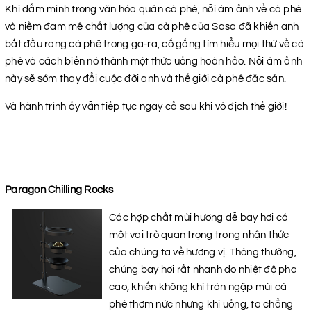
Khi đắm mình trong văn hóa quán cà phê, nỗi ám ảnh về cà phê
và niềm đam mê chất lượng của cà phê của Sasa đã khiến anh
bắt đầu rang cà phê trong ga-ra, cố gắng tìm hiểu mọi thứ về cà
phê và cách biến nó thành một thức uống hoàn hảo. Nỗi ám ảnh
này sẽ sớm thay đổi cuộc đời anh và thế giới cà phê đặc sản.
Và hành trình ấy vẫn tiếp tục ngay cả sau khi vô địch thế giới!
Paragon Chilling Rocks
Các hợp chất mùi hương dễ bay hơi có
một vai trò quan trọng trong nhận thức
của chúng ta về hương vị. Thông thường,
chúng bay hơi rất nhanh do nhiệt độ pha
cao, khiến không khí tràn ngập mùi cà
phê thơm nức nhưng khi uống, ta chẳng