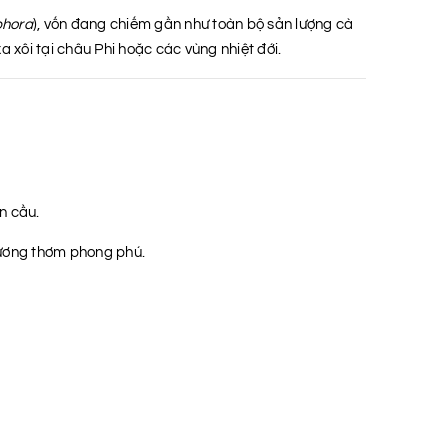
phora
), vốn đang chiếm gần như toàn bộ sản lượng cà
a xôi tại châu Phi hoặc các vùng nhiệt đới.
n cầu.
 hương thơm phong phú.