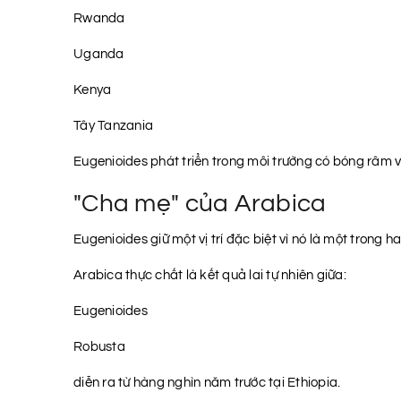
Rwanda
Uganda
Kenya
Tây Tanzania
Eugenioides phát triển trong môi trường có bóng râm v
"Cha mẹ" của Arabica
Eugenioides giữ một vị trí đặc biệt vì nó là một trong ha
Arabica thực chất là kết quả lai tự nhiên giữa:
Eugenioides
Robusta
diễn ra từ hàng nghìn năm trước tại Ethiopia.