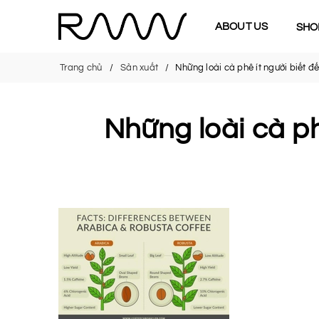
ABOUT US
SHO
Trang chủ
Sản xuất
Những loài cà phê ít người biết đ
Những loài cà ph