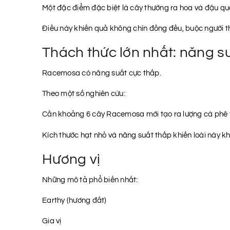
Một đặc điểm đặc biệt là cây thường ra hoa và đậu quả
Điều này khiến quả không chín đồng đều, buộc người th
Thách thức lớn nhất: năng s
Racemosa có năng suất cực thấp.
Theo một số nghiên cứu:
Cần khoảng 6 cây Racemosa mới tạo ra lượng cà phê 
Kích thước hạt nhỏ và năng suất thấp khiến loài này k
Hương vị
Những mô tả phổ biến nhất:
Earthy (hương đất)
Gia vị