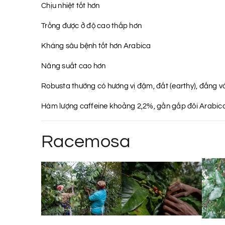
Chịu nhiệt tốt hơn
Trồng được ở độ cao thấp hơn
Kháng sâu bệnh tốt hơn Arabica
Năng suất cao hơn
Robusta thường có hương vị đậm, đất (earthy), đắng và 
Hàm lượng caffeine khoảng 2,2%, gần gấp đôi Arabica.
Racemosa