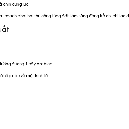
 chín cùng lúc.
u hoạch phải hái thủ công từng đợt, làm tăng đáng kể chi phí lao 
uất
tương đương 1 cây Arabica.
hó hấp dẫn về mặt kinh tế.