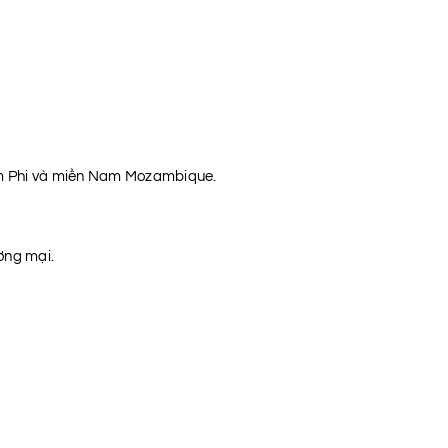
Nam Phi và miền Nam Mozambique.
ơng mại.