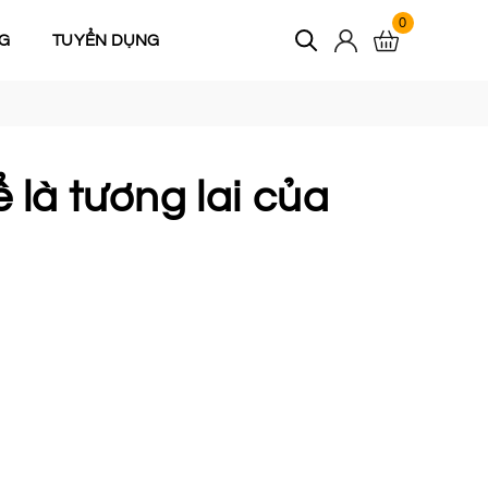
0
G
TUYỂN DỤNG
 là tương lai của