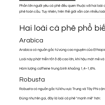
Phần lớn người yêu cà phê đều quen thuộc với hai loài 
phê toàn cầu. Tuy nhiên, trên thế giới vẫn còn nhiều lo
Hai loài cà phê phổ bi
Arabica
Arabica có nguồn gốc từ vùng cao nguyên của Ethiop
Loài này phát triển tốt ở độ cao lớn, khí hậu mát mẻ 
Hàm lượng caffeine trung bình khoảng 1,4–1,6%.
Robusta
Robusta có nguồn gốc từ khu vực Trung và Tây Phi cận
Đúng như tên gọi, đây là loài cà phê "mạnh mẽ" hơn: