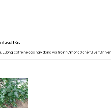
ít acid hơn.
 Lượng caffeine cao này đóng vai trò như một cơ chế tự vệ tự nhiê