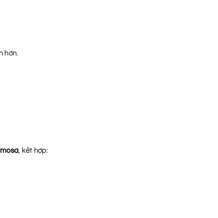
n hơn.
amosa
, kết hợp: