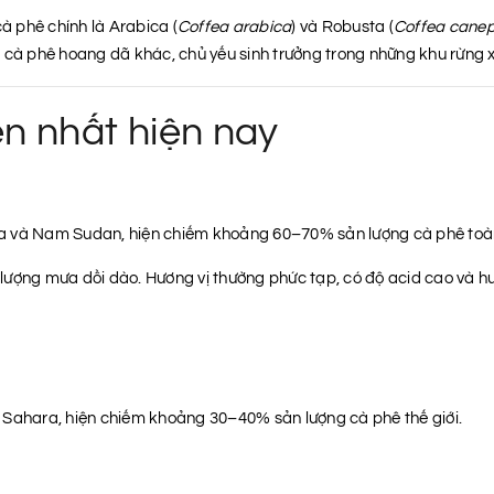
cà phê chính là Arabica (
Coffea arabica
) và Robusta (
Coffea cane
ài cà phê hoang dã khác, chủ yếu sinh trưởng trong những khu rừng x
ến nhất hiện nay
ia và Nam Sudan, hiện chiếm khoảng 60–70% sản lượng cà phê toà
và lượng mưa dồi dào. Hương vị thường phức tạp, có độ acid cao và
 Sahara, hiện chiếm khoảng 30–40% sản lượng cà phê thế giới.