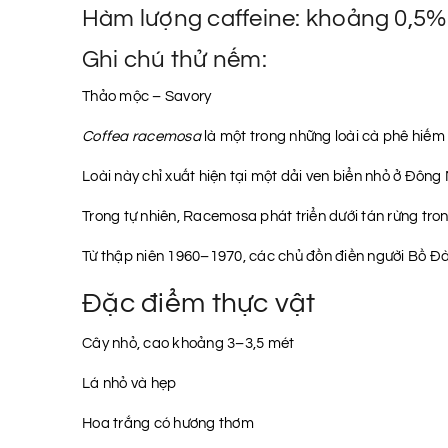
Hàm lượng caffeine: khoảng 0,5%
Ghi chú thử nếm:
Thảo mộc – Savory
Coffea racemosa
là một trong những loài cà phê hiếm n
Loài này chỉ xuất hiện tại một dải ven biển nhỏ ở Đ
Trong tự nhiên, Racemosa phát triển dưới tán rừng tron
Từ thập niên 1960–1970, các chủ đồn điền người Bồ 
Đặc điểm thực vật
Cây nhỏ, cao khoảng 3–3,5 mét
Lá nhỏ và hẹp
Hoa trắng có hương thơm