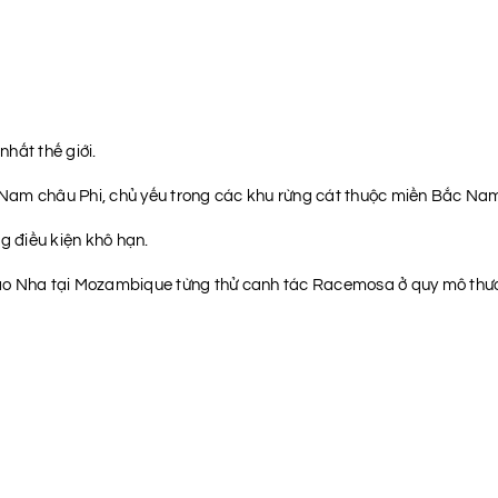
hất thế giới.
ông Nam châu Phi, chủ yếu trong các khu rừng cát thuộc miền Bắc 
g điều kiện khô hạn.
Đào Nha tại Mozambique từng thử canh tác Racemosa ở quy mô thư