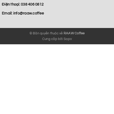
Điện thoại:
038 406 0812
Email:
info@raaw.coffee
© Bản quyền thuộc về
RAAW Coffee
Cung cấp bởi
Sapo