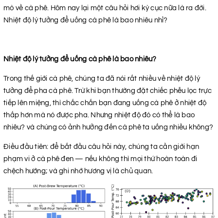
mò về cà phê. Hôm nay lại một câu hỏi hơi kỳ cục nữa là ra đời.
Nhiệt độ lý tưởng để uống cà phê là bao nhiêu nhỉ?
Nhiệt độ lý tưởng để uống cà phê là bao nhiêu?
Trong thế giới cà phê, chúng ta đã nói rất nhiều về nhiệt độ lý
tưởng để pha cà phê. Trừ khi bạn thường đặt chiếc phễu lọc trực
tiếp lên miệng, thì chắc chắn bạn đang uống cà phê ở nhiệt độ
thấp hơn mà nó được pha. Nhưng nhiệt độ đó có thể là bao
nhiêu? và chúng có ảnh hưởng đến cà phê ta uống nhiều không?
Điều đầu tiên: để bắt đầu câu hỏi này, chúng ta cần giới hạn
phạm vi ở cà phê đen — nếu không thì mọi thứ hoàn toàn đi
chệch hướng; và ghi nhớ hương vị là chủ quan.