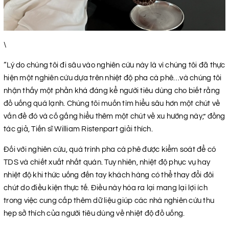
\
“Lý do chúng tôi đi sâu vào nghiên cứu này là vì chúng tôi đã thực
hiện một nghiên cứu dựa trên nhiệt độ pha cà phê…và chúng tôi
nhận thấy một phần khá đáng kể người tiêu dùng cho biết rằng
đồ uống quá lạnh. Chúng tôi muốn tìm hiểu sâu hơn một chút về
vấn đề đó và cố gắng hiểu thêm một chút về xu hướng này,” đồng
tác giả, Tiến sĩ William Ristenpart giải thích.
Đối với nghiên cứu, quá trình pha cà phê được kiểm soát để có
TDS và chiết xuất nhất quán. Tuy nhiên, nhiệt độ phục vụ hay
nhiệt độ khi thức uống đến tay khách hàng có thể thay đổi đôi
chút do điều kiện thực tế. Điều này hóa ra lại mang lại lợi ích
trong việc cung cấp thêm dữ liệu giúp các nhà nghiên cứu thu
hẹp sở thích của người tiêu dùng về nhiệt độ đồ uống.