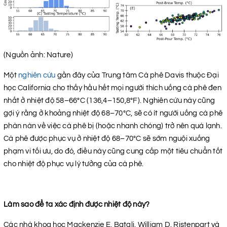
(Nguồn ảnh: Nature)
Một
nghiên cứu
gần đây của Trung tâm Cà phê Davis thuộc Đại
học California cho thấy hầu hết mọi người thích uống cà phê đen
nhất ở nhiệt độ 58–66°C (136,4–150,8°F). Nghiên cứu này cũng
gợi ý rằng ở khoảng nhiệt độ 68–70°C, sẽ có ít người uống cà phê
phàn nàn về việc cà phê bị (hoặc nhanh chóng) trở nên quá lạnh.
Cà phê được phục vụ ở nhiệt độ 68–70°C sẽ sớm nguội xuống
phạm vi tối ưu, do đó, điều này cũng cung cấp một tiêu chuẩn tốt
cho nhiệt độ phục vụ lý tưởng của cà phê.
Làm sao để ta xác định được nhiệt độ này?
Các nhà khoa học Mackenzie E. Batali, William D. Ristenpart và