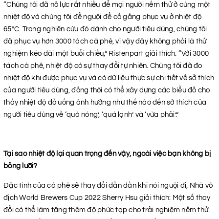
“Chúng tôi đã nỗ lực rất nhiều để mọi người nếm thử ở cùng một
nhiệt độ và chúng tôi để nguội để cố gắng phục vụ ở nhiệt độ
65°C. Trong nghiên cứu đó dành cho người tiêu dùng, chúng tôi
đã phục vụ hơn 3000 tách cà phê, vì vậy đây không phải là thử
nghiệm kéo dài một buổi chiều,” Ristenpart giải thích. “Với 3000
tách cà phê, nhiệt độ có sự thay đổi tự nhiên. Chúng tôi đã đo
nhiệt độ khi được phục vụ và có dữ liệu thực sự chi tiết về sở thích
của người tiêu dùng, đồng thời có thể xây dựng các biểu đồ cho
thấy nhiệt độ đồ uống ảnh hưởng như thế nào đến sở thích của
người tiêu dùng về ‘quá nóng’, ‘quá lạnh’ và ‘vừa phải’.”
Tại sao nhiệt độ lại quan trọng đến vậy, ngoài việc bạn không bị
bỏng lưỡi?
Đặc tính của cà phê sẽ thay đổi dần dần khi nói nguội đi, Nhà vô
địch World Brewers Cup 2022 Sherry Hsu giải thích: Một số thay
đổi có thể làm tăng thêm độ phức tạp cho trải nghiệm nếm thử.