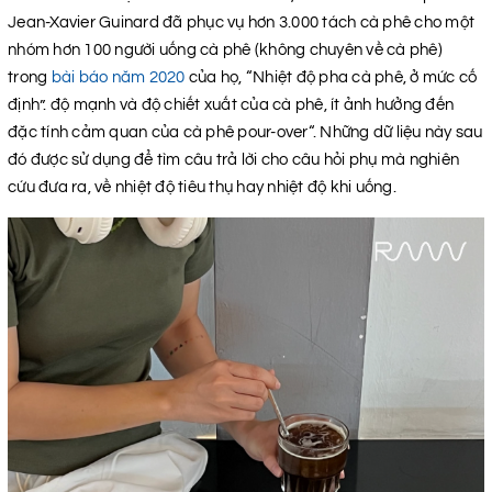
Jean-Xavier Guinard đã phục vụ hơn 3.000 tách cà phê cho một
nhóm hơn 100 người uống cà phê (không chuyên về cà phê)
trong
bài báo năm 2020
của họ, “Nhiệt độ pha cà phê, ở mức cố
định”. độ mạnh và độ chiết xuất của cà phê, ít ảnh hưởng đến
đặc tính cảm quan của cà phê pour-over“. Những dữ liệu này sau
đó được sử dụng để tìm câu trả lời cho câu hỏi phụ mà nghiên
cứu đưa ra, về nhiệt độ tiêu thụ hay nhiệt độ khi uống.