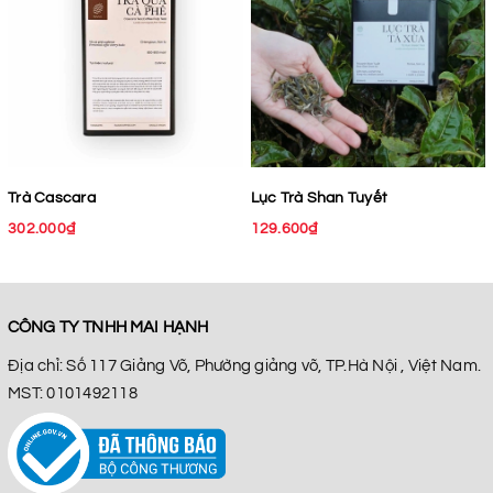
Trà Cascara
Lục Trà Shan Tuyết
302.000₫
129.600₫
CÔNG TY TNHH MAI HẠNH
Địa chỉ: Số 117 Giảng Võ, Phường giảng võ, TP.Hà Nội , Việt Nam.
MST: 0101492118