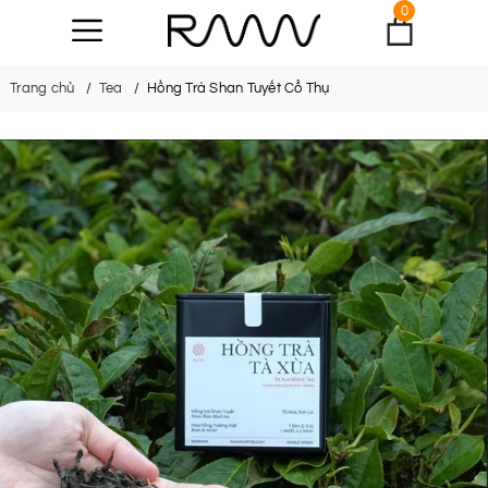
0
Trang chủ
Tea
Hồng Trà Shan Tuyết Cổ Thụ