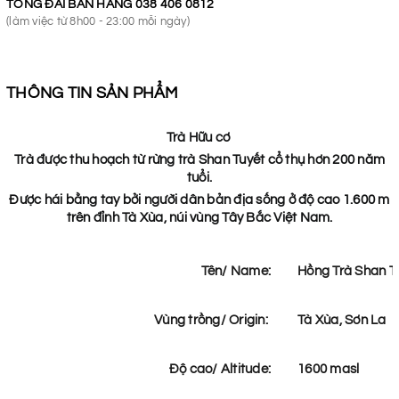
TỔNG ĐÀI BÁN HÀNG
038 406 0812
(làm việc từ 8h00 - 23:00 mỗi ngày)
THÔNG TIN SẢN PHẨM
Trà Hữu cơ
Trà được thu hoạch từ rừng trà Shan Tuyết cổ thụ hơn 200 năm
tuổi.
Được hái bằng tay bởi người dân bản địa sống ở độ cao 1.600 m
trên đỉnh Tà Xùa, núi vùng Tây Bắc Việt Nam.
Tên/ Name:
Hồng Trà Shan T
Vùng trồng/ Origin:
Tà Xùa, Sơn La
Độ cao/ Altitude:
1600 masl