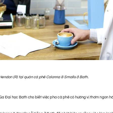
Hendon (R) tại quán cà phê Colonna & Smalls ở Bath.
của Đại học Bath cho biết việc pha cà phê có hương vị thơm ngon hơ