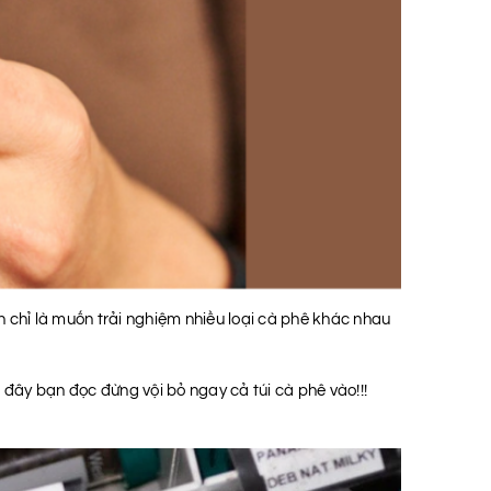
n chỉ là muốn trải nghiệm nhiều loại cà phê khác nhau
đây bạn đọc đừng vội bỏ ngay cả túi cà phê vào!!!