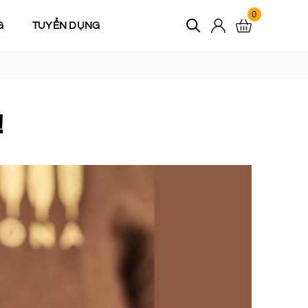
0
G
TUYỂN DỤNG
!