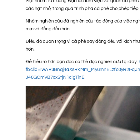
Một nhóm từ trường Đại học làm việc với quán cà phê C
các hạt nhỏ, trong quá trình pha cà phê cho phép tiếp
Nhóm nghiên cứu đã nghiên cứu tác động của việc nghi
mịn và đồng đều hơn.
Điều đó quan trọng vì cà phê xay đồng đều với kích th
hơn.
Để hiểu rõ hơn bạn đọc có thể đọc nghiên cứu tại đây:
fbclid=IwAR3Bnqj4aXsRkMm_MyumnELzfc0yR2I-qJ
J40GOmVB7xxStjN1cigTlnE