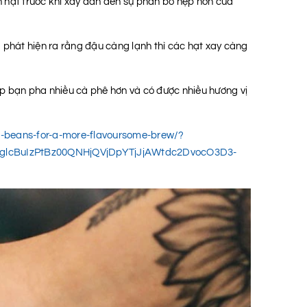
h hạt trước khi xay dẫn đến sự phân bố hẹp hơn của
 phát hiện ra rằng đậu càng lạnh thì các hạt xay càng
ép bạn pha nhiều cà phê hơn và có được nhiều hương vị
ee-beans-for-a-more-flavoursome-brew/?
glcBuIzPtBz00QNHjQVjDpYTjJjAWtdc2DvocO3D3-