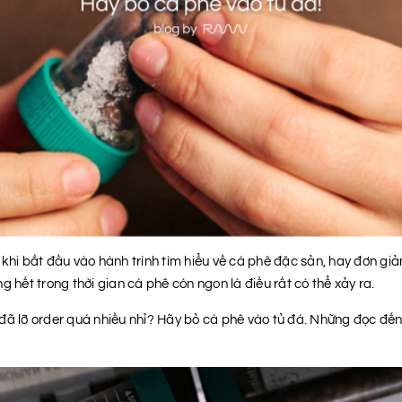
khi bắt đầu vào hành trình tìm hiểu về cà phê đặc sản, hay đơn giả
 hết trong thời gian cà phê còn ngon là điều rất có thể xảy ra.
đã lỡ order quá nhiều nhỉ? Hãy bỏ cà phê vào tủ đá. Những đọc đến 