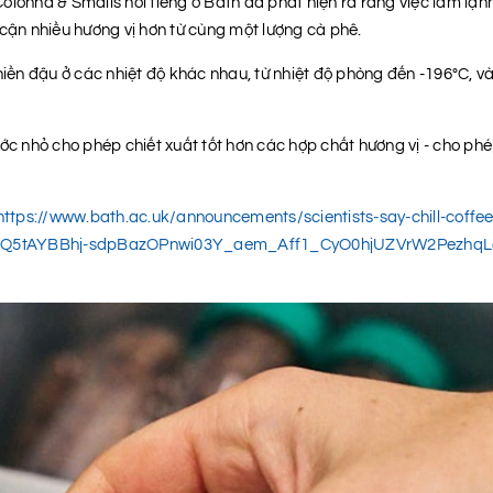
olonna & Smalls nổi tiếng ở Bath đã phát hiện ra rằng việc làm lạn
 cận nhiều hương vị hơn từ cùng một lượng cà phê.
ền đậu ở các nhiệt độ khác nhau, từ nhiệt độ phòng đến -196°C, và
ước nhỏ cho phép chiết xuất tốt hơn các hợp chất hương vị - cho ph
https://www.bath.ac.uk/announcements/scientists-say-chill-coff
nQ5tAYBBhj-sdpBazOPnwi03Y_aem_Aff1_CyO0hjUZVrW2PezhqL