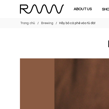
ABOUT US
SH
Trang chủ
Brewing
Hãy bỏ cà phê vào tủ đá!