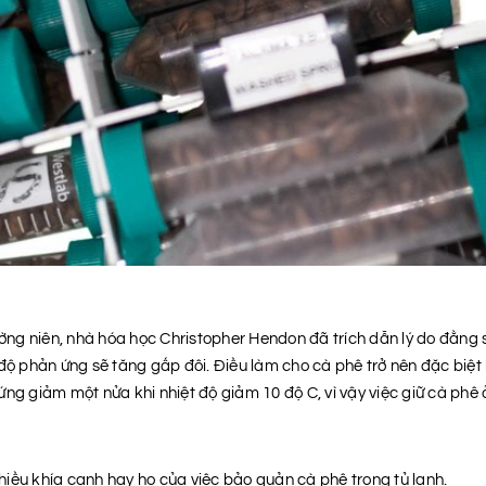
ường niên, nhà hóa học Christopher Hendon đã trích dẫn lý do đằng 
 độ phản ứng sẽ tăng gấp đôi. Điều làm cho cà phê trở nên đặc biệt
ng giảm một nửa khi nhiệt độ giảm 10 độ C, vì vậy việc giữ cà phê 
iều khía cạnh hay ho của việc bảo quản cà phê trong tủ lạnh.