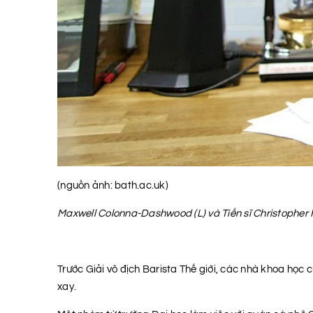
(nguồn ảnh: bath.ac.uk)
Maxwell Colonna-Dashwood (L) và Tiến sĩ Christopher 
Trước Giải vô địch Barista Thế giới, các nhà khoa học 
xay.