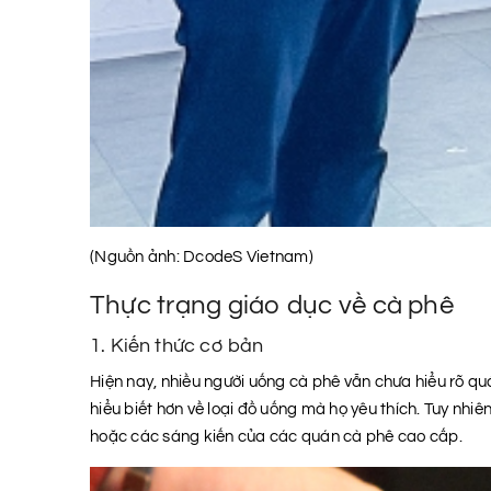
(Nguồn ảnh: DcodeS Vietnam)
Thực trạng giáo dục về cà phê
1. Kiến thức cơ bản
Hiện nay, nhiều người uống cà phê vẫn chưa hiểu rõ q
hiểu biết hơn về loại đồ uống mà họ yêu thích. Tuy nhi
hoặc các sáng kiến của các quán cà phê cao cấp.