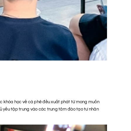
 các khóa học về cà phê đều xuất phát từ mong muốn
chủ yếu tập trung vào các trung tâm đào tạo tư nhân