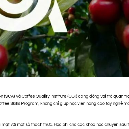
n (SCA) và Coffee Quality Institute (CQI) đang đóng vai trò quan tr
ffee Skills Program, không chỉ giúp học viên nâng cao tay nghề mà 
i mặt với một số thách thức. Học phí cho các khóa học chuyên sâu 