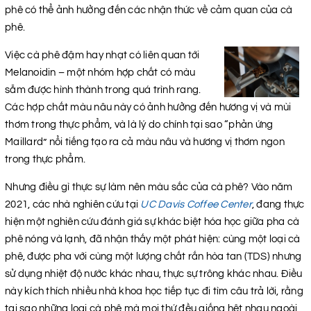
phê có thể ảnh hưởng đến các nhận thức về cảm quan của cà
phê.
Việc cà phê đậm hay nhạt có liên quan tới
Melanoidin – một nhóm hợp chất có màu
sẫm được hình thành trong quá trình rang.
Các hợp chất màu nâu này có ảnh hưởng đến hương vị và mùi
thơm trong thực phẩm, và là lý do chính tại sao “phản ứng
Maillard” nổi tiếng tạo ra cả màu nâu và hương vị thơm ngon
trong thực phẩm.
Nhưng điều gì thực sự làm nên màu sắc của cà phê? Vào năm
2021, các nhà nghiên cứu tại
UC Davis Coffee Center
, đang thực
hiện một nghiên cứu đánh giá sự khác biệt hóa học giữa pha cà
phê nóng và lạnh, đã nhận thấy một phát hiện: cùng một loại cà
phê, được pha với cùng một lượng chất rắn hòa tan (TDS) nhưng
sử dụng nhiệt độ nước khác nhau, thực sự trông khác nhau. Điều
này kích thích nhiều nhà khoa học tiếp tục đi tìm câu trả lời, rằng
tại sao những loại cà phê mà mọi thứ đều giống hệt nhau ngoài