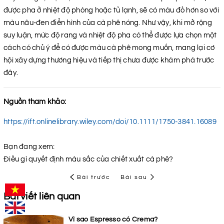
được pha ở nhiệt độ phòng hoặc tủ lạnh, sẽ có màu đỏ hơn so với
màu nâu-đen điển hình của cà phê nóng. Như vậy, khi mở rộng
suy luận, mức độ rang và nhiệt độ pha có thể được lựa chọn một
cách có chủ ý để có được màu cà phê mong muốn, mang lại cơ
hội xây dựng thương hiệu và tiếp thị chưa được khám phá trước
đây.
Nguồn tham khảo:
https://ift.onlinelibrary.wiley.com/doi/10.1111/1750-3841.16089
Bạn đang xem:
Điều gì quyết định màu sắc của chiết xuất cà phê?
Bài trước
Bài sau
Bài viết liên quan
Vì sao Espresso có Crema?