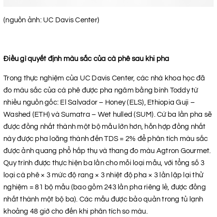
(nguồn ảnh: UC Davis Center)
Điều gì quyết định màu sắc của cà phê sau khi pha
Trong thực nghiệm của UC Davis Center, các nhà khoa học đã
đo màu sắc của cà phê được pha ngâm bằng bình Toddy từ
nhiều nguồn gốc: El Salvador – Honey (ELS), Ethiopia Guji –
Washed (ETH) và Sumatra – Wet hulled (SUM). Cứ ba lần pha sẽ
được đồng nhất thành một bộ mẫu lớn hơn, hỗn hợp đồng nhất
này được pha loãng thành đến TDS = 2% để phân tích màu sắc
được ảnh quang phổ hấp thụ và thang đo màu Agtron Gourmet.
Quy trình được thực hiện ba lần cho mỗi loại mẫu, với tổng số 3
loại cà phê × 3 mức độ rang × 3 nhiệt độ pha × 3 lần lặp lại thử
nghiệm = 81 bộ mẫu (bao gồm 243 lần pha riêng lẻ, được đồng
nhất thành một bộ ba). Các mẫu được bảo quản trong tủ lạnh
khoảng 48 giờ cho đến khi phân tích so màu.