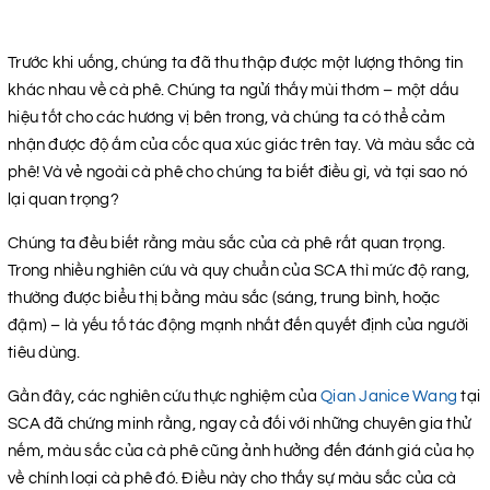
Trước khi uống, chúng ta đã thu thập được một lượng thông tin
khác nhau về cà phê. Chúng ta ngửi thấy mùi thơm – một dấu
hiệu tốt cho các hương vị bên trong, và chúng ta có thể cảm
nhận được độ ấm của cốc qua xúc giác trên tay. Và màu sắc cà
phê! Và vẻ ngoài cà phê cho chúng ta biết điều gì, và tại sao nó
lại quan trọng?
Chúng ta đều biết rằng màu sắc của cà phê rất quan trọng.
Trong nhiều nghiên cứu và quy chuẩn của SCA thì mức độ rang,
thường được biểu thị bằng màu sắc (sáng, trung bình, hoặc
đậm) – là yếu tố tác động mạnh nhất đến quyết định của người
tiêu dùng.
Gần đây, các nghiên cứu thực nghiệm của
Qian Janice Wang
tại
SCA đã chứng minh rằng, ngay cả đối với những chuyên gia thử
nếm, màu sắc của cà phê cũng ảnh hưởng đến đánh giá của họ
về chính loại cà phê đó. Điều này cho thấy sự màu sắc của cà