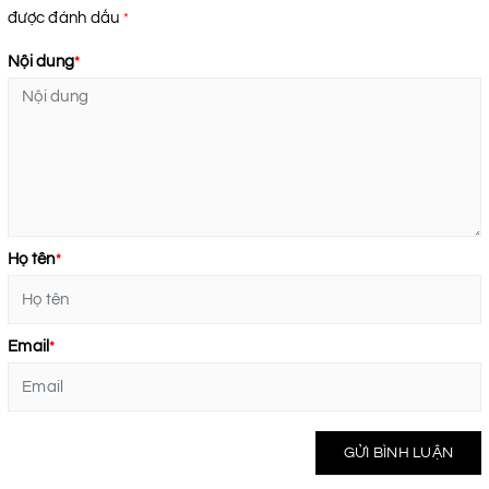
được đánh dấu
*
Nội dung
*
Họ tên
*
Email
*
GỬI BÌNH LUẬN