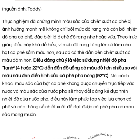
(nguồn ảnh: Toddy)
Thực nghiệm đã chứng minh màu sắc của chiết xuất cà phê bị
ảnh hưởng mạnh mẽ không chỉ bởi mức độ rang mà còn bởi nhiệt
độ pha cà phê, đặc biệt là ở chế độ rang nhẹ hoặc vừa. Theo trực
giác, điều này khá dễ hiểu, vì mức độ rang tăng lên sẽ làm cho
hạt cà phê sẫm màu hơn, sau đó có thể dẫn đến chiết xuất có
màu đậm hơn.
Điều đáng chú ý là việc sử dụng nhiệt độ pha
“lạnh” (4 hoặc 22°C) dẫn đến đồ uống có màu đỏ hơn nhiều so với
màu nâu đen điển hình của cà phê pha nóng (92°C)
. Nói cách
khác, màu sắc của bột cà phê không được chuyển trực tiếp vào
nước và màu sắc của nước pha sẽ thay đổi đáng kể dựa trên
nhiệt độ của nước pha, điều này làm phức tạp việc lựa chọn cà
phê và các thông số chiết xuất để đạt được cà phê pha có màu
sắc mong muốn.