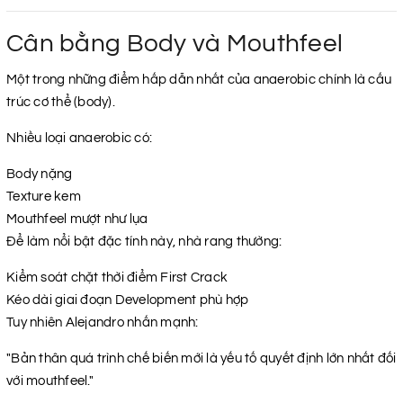
Cân bằng Body và Mouthfeel
Một trong những điểm hấp dẫn nhất của anaerobic chính là cấu
trúc cơ thể (body).
Nhiều loại anaerobic có:
Body nặng
Texture kem
Mouthfeel mượt như lụa
Để làm nổi bật đặc tính này, nhà rang thường:
Kiểm soát chặt thời điểm First Crack
Kéo dài giai đoạn Development phù hợp
Tuy nhiên Alejandro nhấn mạnh:
"Bản thân quá trình chế biến mới là yếu tố quyết định lớn nhất đối
với mouthfeel."