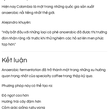
Hiện nay Colombia là một trong những quốc gia sản xuất
anaerobic nổi tiếng nhất thế giới.
Alejandro khuyên:
"Hãy bắt đầu với những loại cà phê anaerobic đã được thị trường
đón nhận rộng rãi trước khi thử nghiệm các hồ sơ lên men phức
tạp hơn."
Kết luận
Anaerobic fermentation đã trở thành một trong những xu hướng
quan trọng nhất của specialty coffee trong thập kỷ qua.
Phương pháp này có thể tạo ra:
Độ ngọt cao hơn
Hương trái cây đậm hơn
Cảm giác giống rượu vang