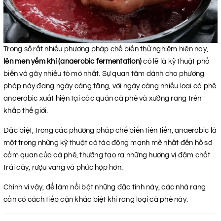
Trong số rất nhiều phương pháp chế biến thử nghiệm hiện nay,
lên men yếm khí (anaerobic fermentation)
có lẽ là kỹ thuật phổ
biến và gây nhiều tò mò nhất. Sự quan tâm dành cho phương
pháp này đang ngày càng tăng, với ngày càng nhiều loại cà phê
anaerobic xuất hiện tại các quán cà phê và xưởng rang trên
khắp thế giới.
Đặc biệt, trong các phương pháp chế biến tiên tiến, anaerobic là
một trong những kỹ thuật có tác động mạnh mẽ nhất đến hồ sơ
cảm quan của cà phê, thường tạo ra những hương vị đậm chất
trái cây, rượu vang và phức hợp hơn.
Chính vì vậy, để làm nổi bật những đặc tính này, các nhà rang
cần có cách tiếp cận khác biệt khi rang loại cà phê này.