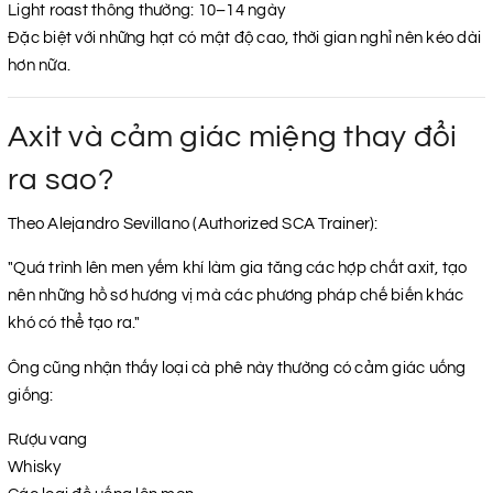
Light roast thông thường: 10–14 ngày
Đặc biệt với những hạt có mật độ cao, thời gian nghỉ nên kéo dài
hơn nữa.
Axit và cảm giác miệng thay đổi
ra sao?
Theo Alejandro Sevillano (Authorized SCA Trainer):
"Quá trình lên men yếm khí làm gia tăng các hợp chất axit, tạo
nên những hồ sơ hương vị mà các phương pháp chế biến khác
khó có thể tạo ra."
Ông cũng nhận thấy loại cà phê này thường có cảm giác uống
giống:
Rượu vang
Whisky