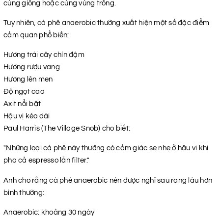
cùng giống hoặc cùng vùng trồng.
Tuy nhiên, cà phê anaerobic thường xuất hiện một số đặc điểm
cảm quan phổ biến:
Hương trái cây chín đậm
Hương rượu vang
Hương lên men
Độ ngọt cao
Axit nổi bật
Hậu vị kéo dài
Paul Harris (The Village Snob) cho biết:
"Những loại cà phê này thường có cảm giác se nhẹ ở hậu vị khi
pha cả espresso lẫn filter."
Anh cho rằng cà phê anaerobic nên được nghỉ sau rang lâu hơn
bình thường:
Anaerobic: khoảng 30 ngày