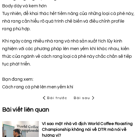
Body dày và kem hơn
Tuy nhiên, để khai thác hết tiềm năng của những loại cà phê này,
nhà rang cần hiểu rõ quá trình chế biến và điều chỉnh profile
rang phù hợp.
Khi ngày càng nhiều nhà rang và nhà sản xuất tích lũy kinh
nghiệm với các phương pháp lên men yếm khí khác nhau, kiến
thức của ngành về cách rang loại cà phê này chắc chắn sẽ tiếp
tục phát triển.
Bạn đang xem:
Cách rang cà phê lên men yếm khí
Bài trước
Bài sau
Bài viết liên quan
Vì sao một nhà vô địch World Coffee Roasting
Championship không nói về DTR mà nói về
hương vị?