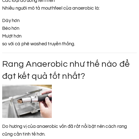
Các loại đồ uống lên men
Nhiều người mô tả mouthfeel của anaerobic là:
Dày hơn
Béo hơn
Mượt hơn
so với cà phê washed truyền thống.
Rang Anaerobic như thế nào để
đạt kết quả tốt nhất?
Do hương vị của anaerobic vốn đã rất nổi bật nên cách rang
cũng cần tinh tế hơn.