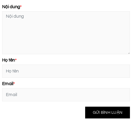
Nội dung
*
Họ tên
*
Email
*
GỬI BÌNH LUẬN