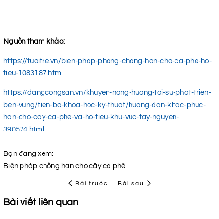
Nguồn tham khảo:
https://tuoitre.vn/bien-phap-phong-chong-han-cho-ca-phe-ho-
tieu-1083187.htm
https://dangcongsan.vn/khuyen-nong-huong-toi-su-phat-trien-
ben-vung/tien-bo-khoa-hoc-ky-thuat/huong-dan-khac-phuc-
han-cho-cay-ca-phe-va-ho-tieu-khu-vuc-tay-nguyen-
390574.html
Bạn đang xem:
Biện pháp chống hạn cho cây cà phê
Bài trước
Bài sau
Bài viết liên quan