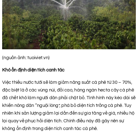
(nguồn ảnh: tuoiviet.vn)
Khó ổn định diện tích canh tác
Việc thiếu nước tưới sẽ làm giảm năng suất cà phê từ 30 – 70%,
đặc biệt là ở các vùng núi, đồi cao, hàng ngàn hecta cây cà phê
đã chết khô làm người dân phải chặt bỏ. Tình hình này kéo dài sẽ
khiến nông dân “nguội lòng”, phá bỏ diện tích trồng cà phê. Tuy
nhiên khi sản lượng giảm lại dẫn đến sự gia tăng về giá, nhiều hộ
lại quay về phục hồi diện tích. Chính điều này đã gây nên sự
không ổn định trong diện tích canh tác cà phê.