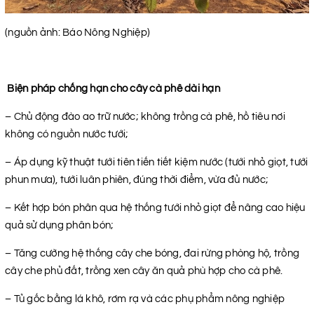
(nguồn ảnh: Báo Nông Nghiệp)
Biện pháp chống hạn cho cây cà phê dài hạn
– Chủ động đào ao trữ nước; không trồng cà phê, hồ tiêu nơi
không có nguồn nước tưới;
– Áp dụng kỹ thuật tưới tiên tiến tiết kiệm nước (tưới nhỏ giọt, tưới
phun mưa), tưới luân phiên, đúng thời điểm, vừa đủ nước;
– Kết hợp bón phân qua hệ thống tưới nhỏ giọt để nâng cao hiệu
quả sử dụng phân bón;
– Tăng cường hệ thống cây che bóng, đai rừng phòng hộ, trồng
cây che phủ đất, trồng xen cây ăn quả phù hợp cho cà phê.
– Tủ gốc bằng lá khô, rơm rạ và các phụ phẩm nông nghiệp