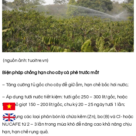
(nguồn ảnh: tuoitre.vn)
Biện pháp chống hạn cho cây cà phê trước mắt
– Tăng cường tủ gốc cho cây để giữ ẩm, hạn chế bốc hơi nước;
– Áp dụng tưới nước tiết kiệm: tưới gốc 250 – 300 lít/gốc, hoặc
tưới nhỏ giọt 150 – 200 lít/gốc, chu kỳ 20 – 25 ngày tưới 1 lần;
– Sử dụng các loại phân bón lá chứa kẽm (Zn), bo (B) và Cl- hoặc
NUCAFE từ 2 – 3 lần trong mùa khô để nâng cao khả năng chịu
hạn, hạn chế rụng quả.