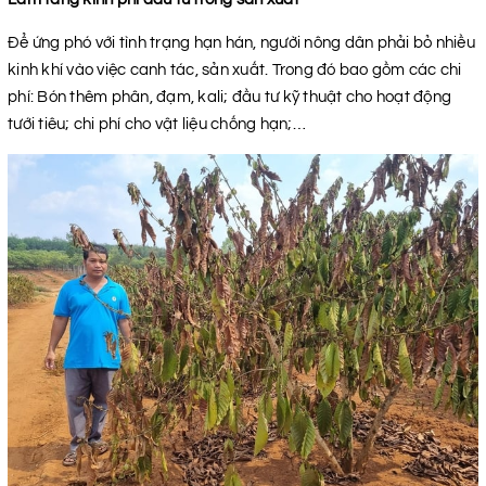
Để ứng phó với tình trạng hạn hán, người nông dân phải bỏ nhiều
kinh khí vào việc canh tác, sản xuất. Trong đó bao gồm các chi
phí: Bón thêm phân, đạm, kali; đầu tư kỹ thuật cho hoạt động
tưới tiêu; chi phí cho vật liệu chống hạn;…