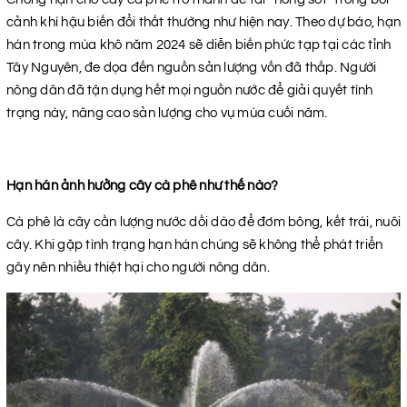
cảnh khí hậu biến đổi thất thường như hiện nay. Theo dự báo, hạn
hán trong mùa khô năm 2024 sẽ diễn biến phức tạp tại các tỉnh
Tây Nguyên, đe dọa đến nguồn sản lượng vốn đã thấp. Người
nông dân đã tận dụng hết mọi nguồn nước để giải quyết tình
trạng này, nâng cao sản lượng cho vụ mùa cuối năm.
Hạn hán ảnh hưởng cây cà phê như thế nào?
Cà phê là cây cần lượng nước dồi dào để đơm bông, kết trái, nuôi
cây. Khi gặp tình trạng hạn hán chúng sẽ không thể phát triển
gây nên nhiều thiệt hại cho người nông dân.