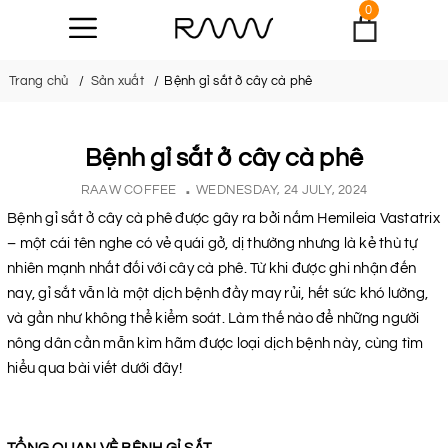
0
Trang chủ
Sản xuất
Bệnh gỉ sắt ở cây cà phê
Bệnh gỉ sắt ở cây cà phê
RAAW COFFEE
WEDNESDAY, 24 JULY, 2024
Bệnh gỉ sắt ở cây cà phê được gây ra bởi nấm Hemileia Vastatrix
– một cái tên nghe có vẻ quái gở, dị thường nhưng là kẻ thù tự
nhiên mạnh nhất đối với cây cà phê. Từ khi được ghi nhận đến
nay, gỉ sắt vẫn là một dịch bệnh đầy may rủi, hết sức khó lường,
và gần như không thể kiểm soát. Làm thế nào để những người
nông dân cần mẫn kìm hãm được loại dịch bệnh này, cùng tìm
hiểu qua bài viết dưới đây!