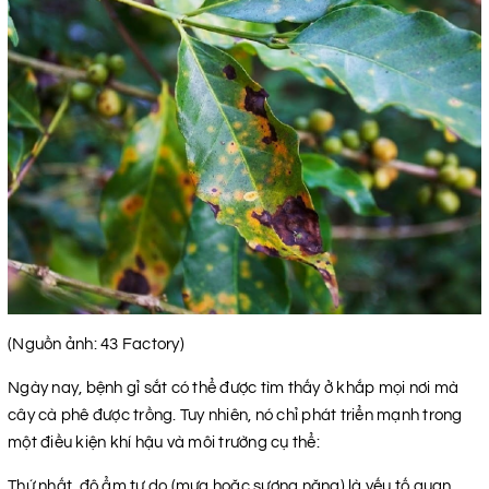
(Nguồn ảnh: 43 Factory)
Ngày nay, bệnh gỉ sắt có thể được tìm thấy ở khắp mọi nơi mà
cây cà phê được trồng. Tuy nhiên, nó chỉ phát triển mạnh trong
một điều kiện khí hậu và môi trường cụ thể:
Thứ nhất, độ ẩm tự do (mưa hoặc sương nặng) là yếu tố quan