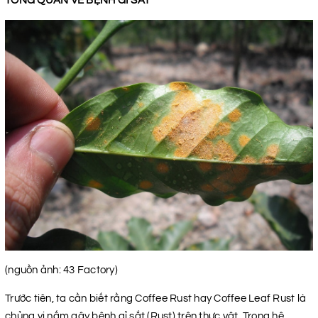
TỔNG QUAN VỀ BỆNH GỈ SẮT
(nguồn ảnh: 43 Factory)
Trước tiên, ta cần biết rằng Coffee Rust hay Coffee Leaf Rust là
chủng vi nấm gây bệnh gỉ sắt (Rust) trên thực vật. Trong hệ