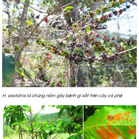
H. vastatrix là chủng nấm gây bệnh gỉ sắt trên cây cà phê