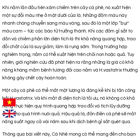
Khi nấm lần đầu tiên xâm chiếm trên cây cà phê, nó xuất hiện
một sự đổi màu nhẹ ở mặt dưới của lá. Những đốm màu này
nhanh chóng chuyển sang màu vàng, sau đó là một lớp “bụi”
màu cam – tức các bào tử trưởng thành. Khi các đốm gỉ sắt to
dần và chiếm phần lớn diện tích lá thì khả năng quang hợp, trao
đổi chất của lá suy giảm, làm lá rụng sớm. Trong trường hợp
nghiêm trọng, nấm có thể xuất hiện trên chồi non hoặc quả. Tuy
nhiên, giới nghiên cứu đã phát hiện ra rằng những lá già có khả
năng kháng mầm bệnh tương đối cao nấm và H.vastatrix thường
không gây chết cây hoàn toàn.
Một cây cà phê có thể mất một lượng lá đáng kể khi bị tấn công
bởi H.vastatrix. Và khi mất đi diện tích lá tối ưu, nó không có khả
năng thực hiện quy trình quang hợp trao đổi và tích lũy dưỡng
chất cho quá trình nuôi quả. Hậu quả là, đồn điền cà phê sẽ mất
năng suất ngay cả vài năm sau khi dịch bệnh gỉ sắt quét qua.
Thông qua bài viết này, Cà Nhê mong có thể mang đến cho bạn