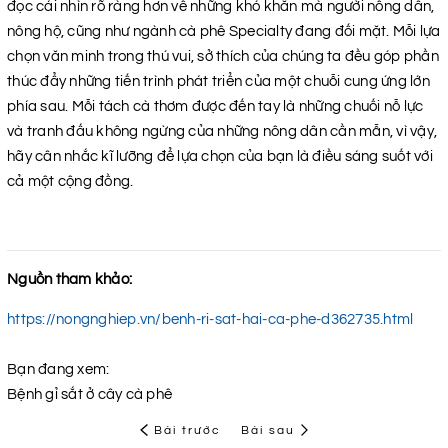
đọc cái nhìn rõ ràng hơn về những khó khăn mà người nông dân,
nông hộ, cũng như ngành cà phê Specialty đang đối mặt. Mỗi lựa
chọn văn minh trong thú vui, sở thích của chúng ta đều góp phần
thúc đẩy những tiến trình phát triển của một chuỗi cung ứng lớn
phía sau. Mỗi tách cà thơm được đến tay là những chuối nỗ lực
và tranh đấu không ngừng của những nông dân cần mẫn, vì vậy,
hãy cân nhắc kĩ lưỡng để lựa chọn của bạn là điều sáng suốt với
cả một cộng đồng.
Nguồn tham khảo:
https://nongnghiep.vn/benh-ri-sat-hai-ca-phe-d362735.html
Bạn đang xem:
Bệnh gỉ sắt ở cây cà phê
Bài trước
Bài sau