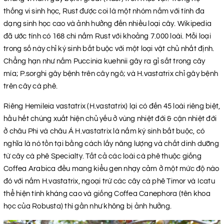
thống vi sinh học, Rust được coi là một nhóm nấm với tính đa
dạng sinh học cao và ảnh hưởng đến nhiều loại cây. Wikipedia
đã ước tính có 168 chi nấm Rust với khoảng 7.000 loài. Mỗi loại
trong số này chỉ ký sinh bắt buộc với một loại vật chủ nhất định.
Chẳng hạn như nấm Puccinia kuehnii gây ra gỉ sắt trong cây
mía; P.sorghi gây bệnh trên cây ngô; và H.vastatrix chỉ gây bệnh
trên cây cà phê.
Riêng Hemileia vastatrix (H.vastatrix) lại có đến 45 loài riêng biệt,
hầu hết chúng xuất hiện chủ yếu ở vùng nhiệt đới & cận nhiệt đới
ở châu Phi và châu Á H.vastatrix là nấm ký sinh bắt buộc, có
nghĩa là nó tồn tại bằng cách lấy năng lượng và chất dinh dưỡng
từ cây cà phê Specialty. Tất cả các loài cà phê thuộc giống
Coffea Arabica đều mang kiểu gen nhạy cảm ở một mức độ nào
đó với nấm H.vastatrix, ngoại trừ các cây cà phê Timor và Icatu
thể hiện tính kháng cao và giống Coffea Canephora (tên khoa
học của Robusta) thì gần như không bị ảnh hưởng.