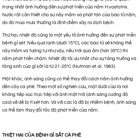
trọng nhất ảnh hưởng đến sự phát triển của nấm H.vastatrix.
Nước rất cần thiết cho sự nảy mầm và phát tán của bào tử nấm,
do đó mùa mưa thường là đỉnh điểm xảy ra dịch bệch.
Thứ hai, nhiệt độ cũng là một yếu tố ảnh hưởng đến sự phát triển
bệnh gỉ sét. Nếu quá lạnh (dưới 15°C), các bào tử sẽ không thể
nảy mầm và tương tự như vậy, nếu trời quá ấm (hơn 35°C) thì
nấm phát triển chậm. Nhiệt độ tối ưu nhất cho sự tăng trưởng và
tăng sinh của gỉ sắt là từ 21-25°C (Nutman et al. 1963).
Mặt khác, ánh sáng cũng có thể thay đổi cách nấm ảnh hưởng
đến cây cà phê. Theo một số nghiên cứu, mặt dưới của lá nơi
không tiếp xúc trực tiếp với ánh mặt trời (ánh sáng cường độ
cao) sẽ dễ bị rỉ sét hơn. Và với các lá đã bị nhiễm bệnh, ánh sáng
có thể làm thay đổi tốc độ phát triển của nấm.
THIỆT HẠI CỦA BỆNH GỈ SẮT CÀ PHÊ