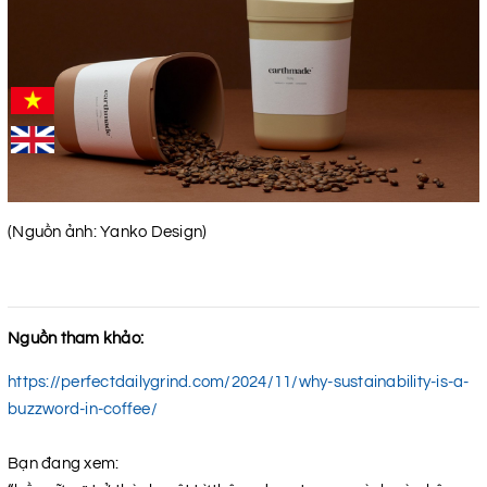
(Nguồn ảnh: Yanko Design)
Nguồn tham khảo:
https://perfectdailygrind.com/2024/11/why-sustainability-is-a-
buzzword-in-coffee/
Bạn đang xem: