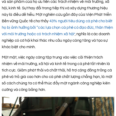
và sản phẩm của họ ưu tiên các trách nhiệm về môi trường, xã
hội, kinh tế. Sự thay đổi trong tiếp thị và xây dựng thương hiệu
này là điều dễ hiểu. Một nghiên cứu gần đây của Viện Phát triển
Bền vững Quốc tế cho thấy
43% người tiêu dùng cà phê cho biết
họ bị ảnh hưởng bởi “các lựa chọn cà phê có đạo đức, thân thiện
với môi trường hoặc có trách nhiệm xã hội”
, nghĩa là các doanh
nghiệp có cơ hội khai thác nhu cầu ngày càng tăng và tạo sự
khác biệt cho mình.
Một mặt, việc ngày càng tập trung vào việc cải thiện trách
nhiệm về môi trường, xã hội và kinh tế trong cà phê tất nhiên là
tích cực. Giảm phát thải và chất thải, hỗ trợ cộng đồng trồng cà
phê và trả giá cao hơn cho cà phê chất lượng chẳng hạn, là một
số cách chúng ta có thể thúc đẩy một ngành công nghiệp kiên
cường và công bằng hơn.