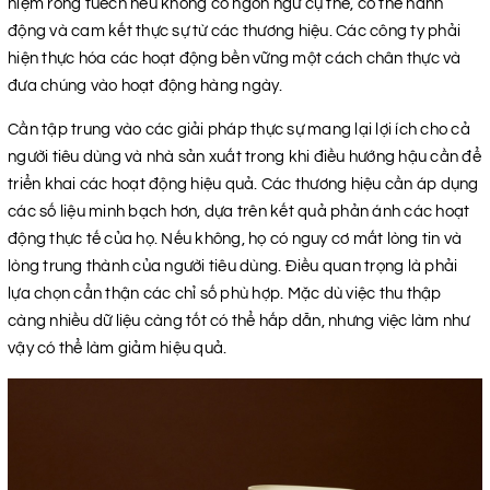
niệm rỗng tuếch nếu không có ngôn ngữ cụ thể, có thể hành
động và cam kết thực sự từ các thương hiệu. Các công ty phải
hiện thực hóa các hoạt động bền vững một cách chân thực và
đưa chúng vào hoạt động hàng ngày.
Cần tập trung vào các giải pháp thực sự mang lại lợi ích cho cả
người tiêu dùng và nhà sản xuất trong khi điều hướng hậu cần để
triển khai các hoạt động hiệu quả. Các thương hiệu cần áp dụng
các số liệu minh bạch hơn, dựa trên kết quả phản ánh các hoạt
động thực tế của họ. Nếu không, họ có nguy cơ mất lòng tin và
lòng trung thành của người tiêu dùng. Điều quan trọng là phải
lựa chọn cẩn thận các chỉ số phù hợp. Mặc dù việc thu thập
càng nhiều dữ liệu càng tốt có thể hấp dẫn, nhưng việc làm như
vậy có thể làm giảm hiệu quả.