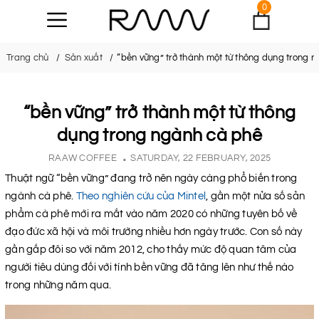
0
Trang chủ
Sản xuất
“bền vững” trở thành một từ thông dụng trong 
“bền vững” trở thành một từ thông
dụng trong ngành cà phê
RAAW COFFEE
SATURDAY, 22 FEBRUARY, 2025
Thuật ngữ “bền vững” đang trở nên ngày càng phổ biến trong
ngành cà phê.
Theo nghiên cứu của Mintel
, gần một nửa số sản
phẩm cà phê mới ra mắt vào năm 2020 có những tuyên bố về
đạo đức xã hội và môi trường nhiều hơn ngày trước. Con số này
gần gấp đôi so với năm 2012, cho thấy mức độ quan tâm của
người tiêu dùng đối với tính bền vững đã tăng lên như thế nào
trong những năm qua.