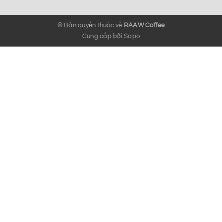
© Bản quyền thuộc về
RAAW Coffee
Cung cấp bởi
Sapo