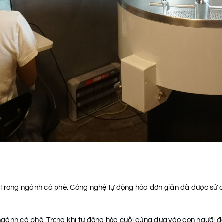
ả trong ngành cà phê. Công nghệ tự động hóa đơn giản đã được sử 
 ngành cà phê. Trong khi tự động hóa cuối cùng dựa vào con người để