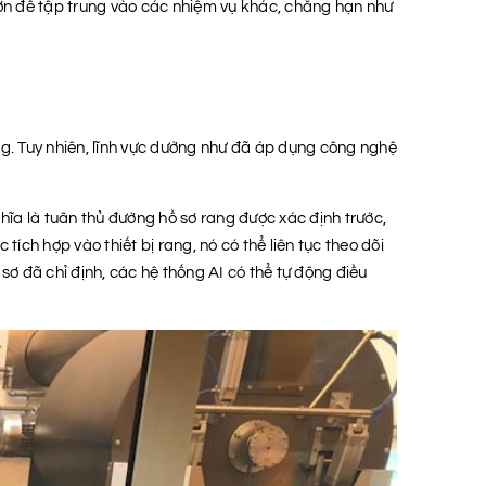
hơn để tập trung vào các nhiệm vụ khác, chẳng hạn như
ng. Tuy nhiên, lĩnh vực dường như đã áp dụng công nghệ
hĩa là tuân thủ đường hồ sơ rang được xác định trước,
ích hợp vào thiết bị rang, nó có thể liên tục theo dõi
ồ sơ đã chỉ định, các hệ thống AI có thể tự động điều