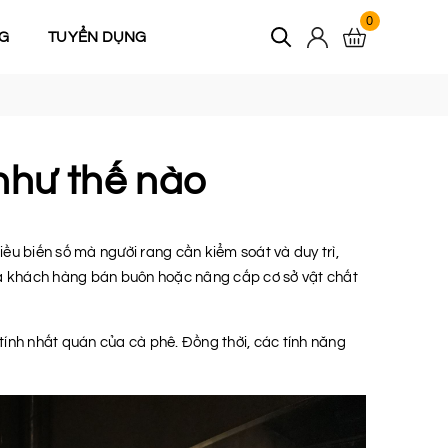
0
G
TUYỂN DỤNG
như thế nào
iều biến số mà người rang cần kiểm soát và duy trì,
cả khách hàng bán buôn hoặc nâng cấp cơ sở vật chất
tính nhất quán của cà phê. Đồng thời, các tính năng