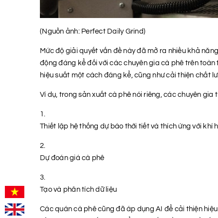
(Nguồn ảnh: Perfect Daily Grind)
Mức độ giải quyết vấn đề này đã mở ra nhiều khả năng 
động đáng kể đối với các chuyên gia cà phê trên toàn t
hiệu suất một cách đáng kể, cũng như cải thiện chất l
Ví dụ, trong sản xuất cà phê nói riêng, các chuyên gia
Thiết lập hệ thống dự báo thời tiết và thích ứng với khí 
Dự đoán giá cà phê
Tạo và phân tích dữ liệu
Các quán cà phê cũng đã áp dụng AI để cải thiện hiệu q