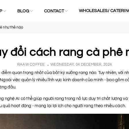
WHOLESALES/ CATERIN
P
BLOG
CONTACT
ê như thế nào
ay đổi cách rang cà phê 
RAAW COFFEE
WEDNESDAY, 04 DECEMBER, 2024
 điểm quan trọng nhất của bất kỳ xưởng rang nào. Tuy nhiên, với nh
Ngoài việc quản lý nhiều lĩnh vực kinh doanh của mình - bao gồm 
hàng đầu.
 nghệ AI có thể giúp người rang trong nỗ lực duy trì chất lượng và 
u quả hoạt động - mang lại lợi ích cho người rang theo nhiều cách.