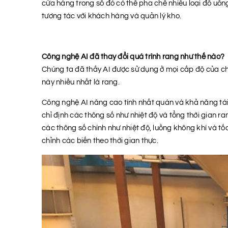
cửa hàng trong số đó có thể pha chế nhiều loại đồ uố
tương tác với khách hàng và quản lý kho.
Công nghệ AI đã thay đổi quá trình rang như thế nào?
Chúng ta đã thấy AI được sử dụng ở mọi cấp độ của chu
này nhiều nhất là rang.
Công nghệ AI nâng cao tính nhất quán và khả năng tái 
chỉ định các thông số như nhiệt độ và tổng thời gian r
các thông số chính như nhiệt độ, luồng không khí và tốc 
chỉnh các biến theo thời gian thực.