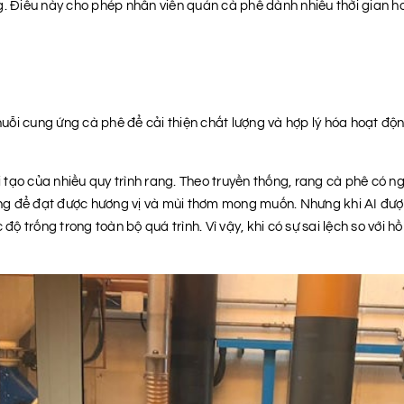
ng. Điều này cho phép nhân viên quán cà phê dành nhiều thời gian 
ỗi cung ứng cà phê để cải thiện chất lượng và hợp lý hóa hoạt độ
tạo của nhiều quy trình rang. Theo truyền thống, rang cà phê có ng
ang để đạt được hương vị và mùi thơm mong muốn. Nhưng khi AI được t
độ trống trong toàn bộ quá trình. Vì vậy, khi có sự sai lệch so với h