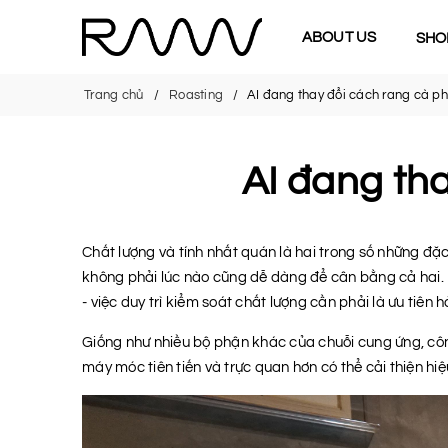
ABOUT US
SHO
Trang chủ
Roasting
AI đang thay đổi cách rang cà ph
AI đang th
Chất lượng và tính nhất quán là hai trong số những đặc
không phải lúc nào cũng dễ dàng để cân bằng cả hai. 
- việc duy trì kiểm soát chất lượng cần phải là ưu tiên 
Giống như nhiều bộ phận khác của chuỗi cung ứng, công
máy móc tiên tiến và trực quan hơn có thể cải thiện hiệ