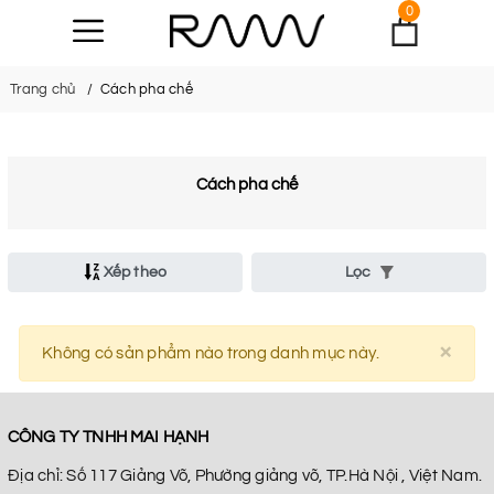
0
Trang chủ
Cách pha chế
Cách pha chế
Xếp theo
Lọc
×
Clo
Không có sản phẩm nào trong danh mục này.
CÔNG TY TNHH MAI HẠNH
Địa chỉ: Số 117 Giảng Võ, Phường giảng võ, TP.Hà Nội , Việt Nam.