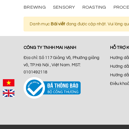
BREWING
SENSORY
ROASTING
PROCE
Danh mục
Bài viết
đang được cập nhật. Vui lòng qua
CÔNG TY TNHH MAI HẠNH
HỖ TRỢ 
Địa chỉ: Số 117 Giảng Võ, Phường giảng
Hướng dẫ
võ, TP.Hà Nội , Việt Nam. MST:
Hướng dẫ
0101492118
Hướng dẫ
Điều khoả