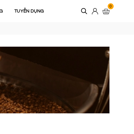
0
G
TUYỂN DỤNG